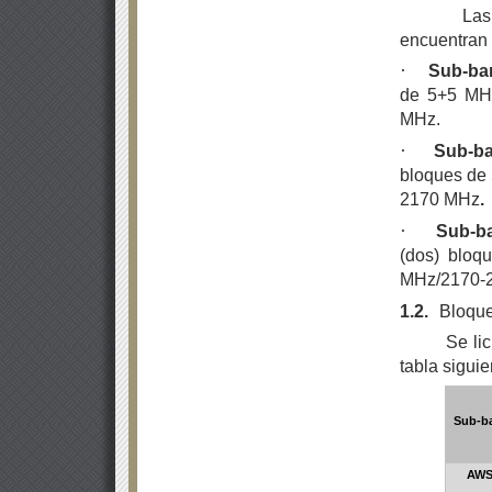
Las
encuentran 
·
Sub-ba
de 5+5 MHz
MHz.
·
Sub-b
bloques de
2170 MHz
.
·
Sub-b
(dos) bloq
MHz/2170-
1.2.
Bloques
Se li
tabla siguie
Sub-b
AWS