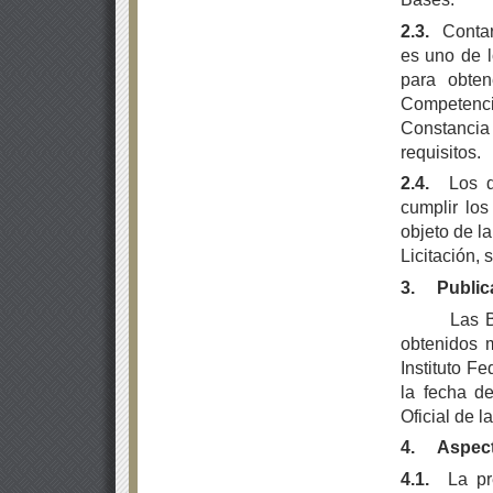
2.3.
Conta
es uno de l
para obten
Competenci
Constancia
requisitos.
2.4.
Los d
cumplir los
objeto de l
Licitación,
3.
Public
Las B
obtenidos m
Instituto F
la fecha de
Oficial de l
4.
Aspect
4.1.
La pr