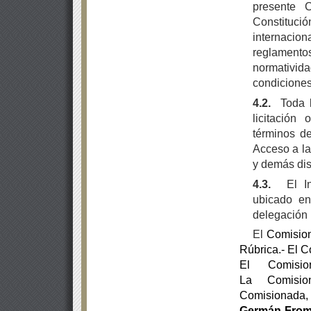
presente 
Constitució
internacio
reglamento
normativid
condiciones 
4.2.
Toda 
licitación
términos d
Acceso a la
y demás dis
4.3.
El I
ubicado en
delegación 
El
Comisio
Rúbrica.-
El C
El Comisi
La
Comisi
Comisionada
Germán From