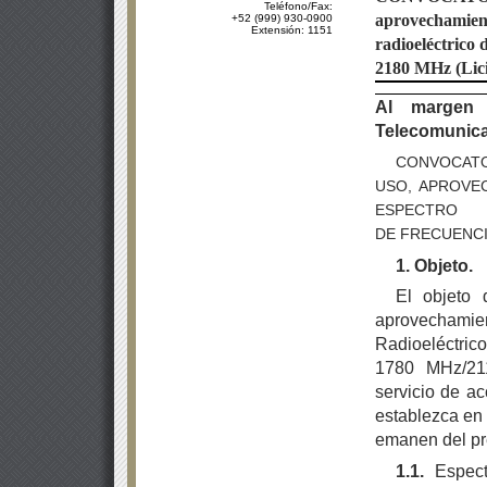
Teléfono/Fax:
aprovechamie
+52 (999) 930-0900
Extensión: 1151
radioeléctrico
2180 MHz (Lici
Al margen 
Telecomunica
CONVOCATO
USO, APROVE
ESPECTRO 
DE
FRECUENCIA
1.
Objeto.
El objeto 
aprovechamien
Radioeléctri
1780 MHz/21
servicio de a
establezca en
emanen del pr
1.1.
Espect