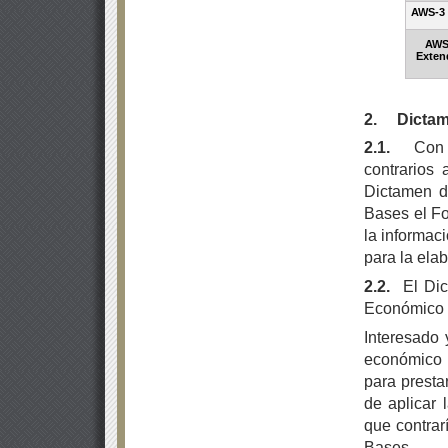
AWS-3
AWS
Exten
2.
Dictam
2.1.
Con 
contrarios 
Dictamen d
Bases el Fo
la informac
para la ela
2.2.
El Di
Económico a
Interesado 
económico y
para presta
de aplicar
que contrar
Bases.