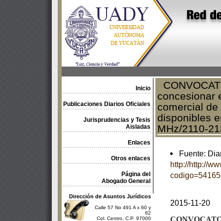
CONVOCATORIA
Inicio
concesionar 
Publicaciones Diarios Oficiales
comercial de 
disponibles 
Jurisprudencias y Tesis
MHz/2110-218
Aisladas
Enlaces
Fuente: Diar
Otros enlaces
http://http://
Página del
codigo=54165
Abogado General
Dirección de Asuntos Jurídicos
2015-11-20
Calle 57 No 491 A x 60 y
62
CONVOCATO
Col. Centro, C.P. 97000