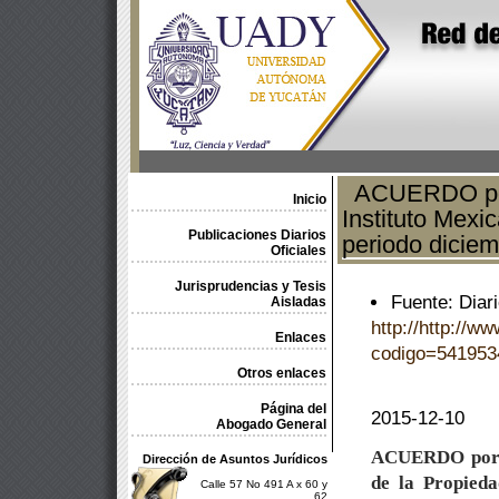
ACUERDO por 
Inicio
Instituto Mexi
Publicaciones Diarios
periodo dicie
Oficiales
Jurisprudencias y Tesis
Fuente: Diari
Aisladas
http://http://w
Enlaces
codigo=541953
Otros enlaces
Página del
2015-12-10
Abogado General
ACUERDO
por
Dirección de Asuntos Jurídicos
de la Propieda
Calle 57 No 491 A x 60 y
62