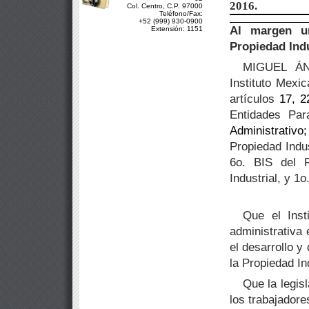
2016.
Col. Centro, C.P. 97000
Teléfono/Fax:
+52 (999) 930-0900
Al margen un
Extensión: 1151
Propiedad Indu
MIGUEL ÁN
Instituto Mexi
artículos
17, 2
Entidades Para
Administrativo
Propiedad Indus
6o. BIS del R
Industrial, y 1o
Que el Inst
administrativa 
el desarrollo y
la Propiedad Ind
Que la legis
los trabajador