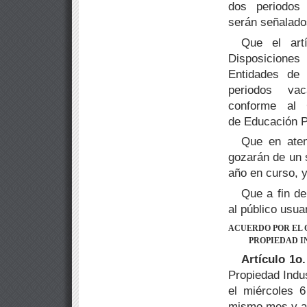
dos periodos
serán señalado
Que el art
Disposiciones
Entidades de 
periodos vac
conforme al 
de Educación P
Que en atenc
gozarán de un 
año en curso, 
Que a fin de
al público usuar
ACUERDO POR EL 
PROPIEDAD I
Artículo 1o.
Propiedad Indus
el miércoles 
mismo mes y a