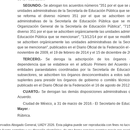
SEGUNDO.-
Se abrogan los acuerdos números "351 por el que se 
unidades administrativas de la Secretaría de Educación Pública que se
se reforma el diverso número 351 por el que se adscriben or
administrativas de la Secretaría de Educación Pública que se 
Organización General de la Secretaría de Educación Pública", "71
diverso 351 por el que se adscriben orgánicamente las unidades admini
Educación Pública que se mencionan", "13/12/14 por el que se modifi
se adscriben orgánicamente las unidades administrativas de la Sec
que se mencionan", publicados en el Diario Oficial de la Federación el 
noviembre de 2009, el 19 de febrero de 2014 y el 15 de diciembre de 2
TERCERO.-
Se deroga la adscripción de los órganos d
dependencia que se establece en el artículo Primero del Acuerdo
entidades paraestatales coordinadas por la Secretaría de Educa
subsectores, se adscriben los órganos desconcentrados a estos sub
suplentes para presidir los órganos de gobierno o comités técnico
publicado en el Diario Oficial de la Federación el 16 de agosto de 2012
CUARTO.-
Se derogan las demás disposiciones administrativas 
Acuerdo.
Ciudad de México, a 31 de marzo de 2016.- El Secretario de Educ
Mayer
.-
Rúbrica.
rvados Abogado General, UADY 2026. Esta página puede ser reproducida con fines no lucra