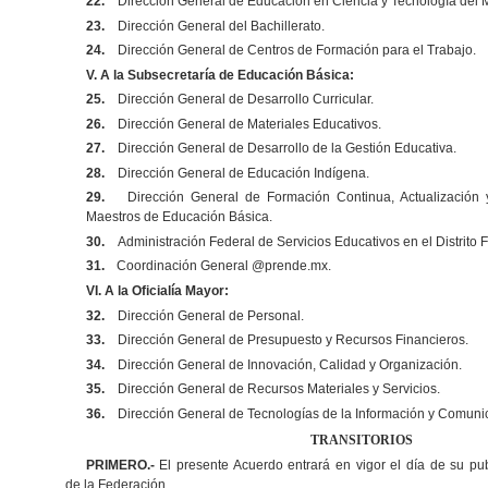
22.
Dirección General de Educación en Ciencia y Tecnología del M
23.
Dirección General del Bachillerato.
24.
Dirección General de Centros de Formación para el Trabajo.
V. A la
Subsecretaría de Educación Básica
:
25.
Dirección General de Desarrollo Curricular.
26.
Dirección General de Materiales Educativos.
27.
Dirección General de Desarrollo de la Gestión Educativa.
28.
Dirección General de Educación Indígena.
29.
Dirección General de Formación Continua, Actualización 
Maestros de Educación Básica.
30.
Administración Federal de Servicios Educativos en el Distrito F
31.
Coordinación General @prende.mx.
VI. A la Oficialía Mayor:
32.
Dirección General de Personal.
33.
Dirección General de Presupuesto y Recursos Financieros.
34.
Dirección General de Innovación, Calidad y Organización.
35.
Dirección General de Recursos Materiales y Servicios.
36.
Dirección General de Tecnologías de la Información y Comuni
TRANSITORIOS
PRIMERO.-
El presente Acuerdo entrará en vigor el día de su publ
de la Federación.