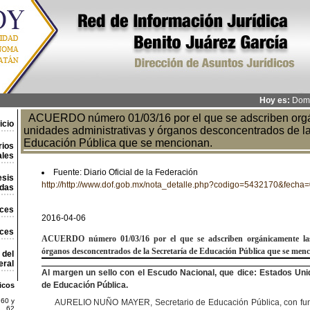
Hoy es:
Domi
ACUERDO número 01/03/16 por el que se adscriben orgá
icio
unidades administrativas y órganos desconcentrados de la
Educación Pública que se mencionan.
rios
ales
Fuente: Diario Oficial de la Federación
esis
http://http://www.dof.gob.mx/nota_detalle.php?codigo=5432170&fecha
adas
ces
2016-04-06
aces
ACUERDO
número 01/03/16 por el que se adscriben orgánicamente la
órganos
desconcentrados de la Secretaría de Educación Pública que se menc
 del
ral
Al margen un sello con el Escudo Nacional, que dice: Estados Uni
de Educación Pública.
icos
 60 y
AURELIO NUÑO MAYER, Secretario de Educación Pública, con fund
62