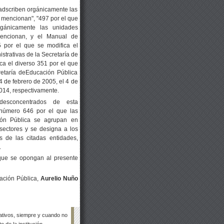
adscriben orgánicamente las
 mencionan", "497 por el que
gánicamente las unidades
mencionan, y el Manual de
5 por el que se modifica el
strativas de la Secretaría de
ca el diverso 351 por el que
retaría deEducación Pública
4 de febrero de 2005, el 4 de
014, respectivamente.
esconcentrados de esta
 número 646 por el que las
ción Pública se agrupan en
sectores y se designa a los
s de las citadas entidades,
.
que se opongan al presente
ación Pública,
Aurelio Nuño
tivos, siempre y cuando no