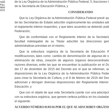
de la Ley Orgánica de la Administración Pública Federal; 5, fracciones I
97000
/Fax:
de la Secretaría de Educación Pública, y
0900
 1151
CONSIDERANDO
Que la Ley Orgánica de la Administración Pública Federal prevé que
de las Secretarías de Estado adscribir orgánicamente las unidades adm
el reglamento interior respectivo, y que tales acuerdos se deberán publi
Federación;
Que de conformidad con el Reglamento Interior de la Secretarí
facultad indelegable de su Titular adscribir las direcciones g
administrativas previstas en el mismo;
Que la estructura orgánica de la Secretaría de Educación Pú
modificaciones, tales como: cambio de denominación de algunas de su
eliminación de otras, creación de algunos órganos desconcentrado
razones diversas, entre las que se encuentran la publicación en el Di
del 17 de diciembre de 2015 del Decreto por el que se reforman, a
disposiciones de la Ley Orgánica de la Administración Pública Feder
para crear la Secretaría de Cultura, y el 8 de febrero de 2016 del De
adicionan y derogan diversas disposiciones del Reglamento Interior 
Educación, y
Que con el objeto de que esta Secretaría cuente con una adscripc
con su estructura orgánica, que genere certeza jurídica en los ciudada
el siguiente:
ACUERDO NÚMERO 01/03/16 POR EL QUE SE ADSCRIBEN ORGÁ