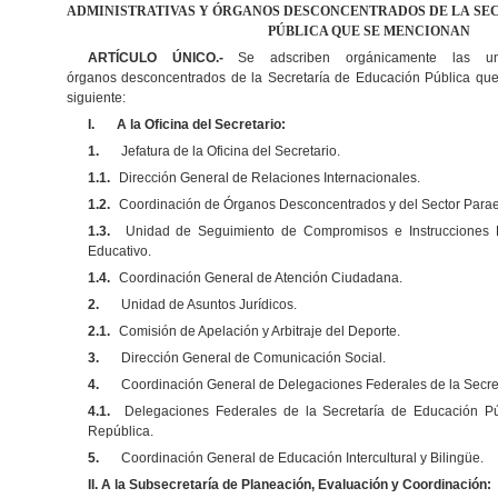
ADMINISTRATIVAS Y ÓRGANOS DESCONCENTRADOS DE LA
SE
PÚBLICA QUE SE MENCIONAN
ARTÍCULO ÚNICO.-
Se adscriben orgánicamente las unid
órganos desconcentrados de la Secretaría de Educación Pública qu
siguiente:
I.
A la Oficina del Secretario:
1.
Jefatura de la Oficina del Secretario.
1.1.
Dirección General de Relaciones Internacionales.
1.2.
Coordinación de Órganos Desconcentrados
y del Sector Parae
1.3
.
Unidad de Seguimiento de Compromisos e Instrucciones P
Educativo.
1.4
.
Coordinación General de Atención Ciudadana.
2.
Unidad de Asuntos Jurídicos.
2
.
1
.
Comisión de Apelación y Arbitraje del Deporte.
3.
Dirección General de Comunicación Social.
4.
Coordinación General de Delegaciones Federales de la Secre
4.1.
Delegaciones Federales de la Secretaría de Educación Pú
República.
5.
Coordinación General de Educación Intercultural y Bilingüe.
II. A la Subsecretaría de Planeación,
Evaluación y Coordinación
: