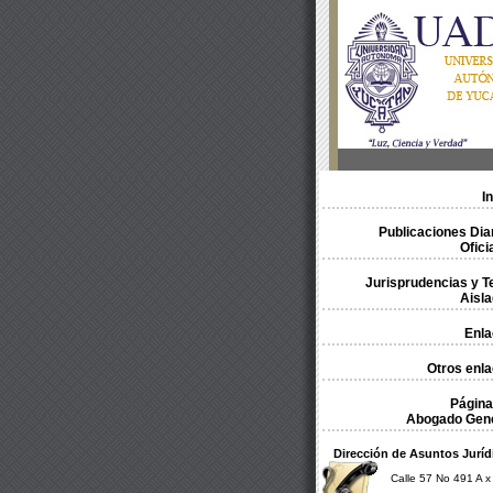
In
Publicaciones Dia
Ofici
Jurisprudencias y T
Aisl
Enla
Otros enl
Página
Abogado Gene
Dirección de Asuntos Juríd
Calle 57 No 491 A x