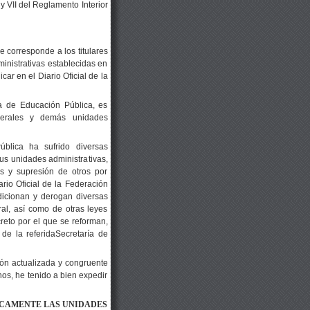
 y VII del Reglamento Interior
 corresponde a los titulares
inistrativas establecidas en
car en el Diario Oficial de la
a de Educación Pública, es
enerales y demás unidades
blica ha sufrido diversas
s unidades administrativas,
s y supresión de otros por
ario Oficial de la Federación
dicionan y derogan diversas
al, así como de otras leyes
creto por el que se reforman,
de la referidaSecretaría de
ión actualizada y congruente
nos, he tenido a bien expedir
NICAMENTE LAS
UNIDADES