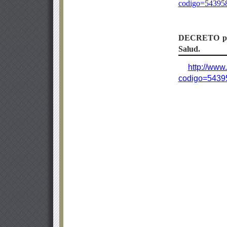
codigo=54395
DECRETO
p
Salud.
http://www
codigo=5439