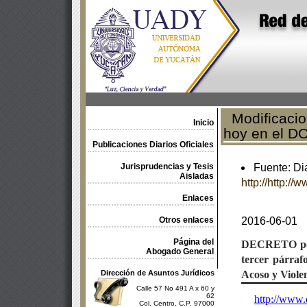
Modificacio
Inicio
hoy en el D
Publicaciones Diarios Oficiales
Jurisprudencias y Tesis
Fuente: Dia
Aisladas
http://http:/
Enlaces
Otros enlaces
2016-06-01
Página del
DECRETO
p
Abogado General
tercer párrafo
Dirección de Asuntos Jurídicos
Acoso y Violen
Calle 57 No 491 A x 60 y
62
http://www.
Col. Centro, C.P. 97000