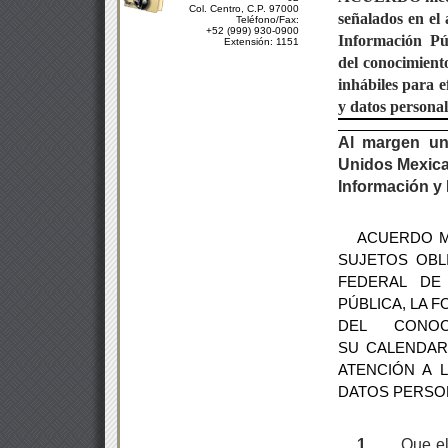
Col. Centro, C.P. 97000
señalados en el 
Teléfono/Fax:
+52 (999) 930-0900
Información Pú
Extensión: 1151
del
conocimient
inhábiles para e
y datos personal
Al margen un
Unidos Mexican
Información y
ACUERDO M
SUJETOS OBL
FEDERAL DE
PÚBLICA, LA 
DEL CONO
SU
CALENDARI
ATENCIÓN A 
DATOS PERSO
1.
Que el