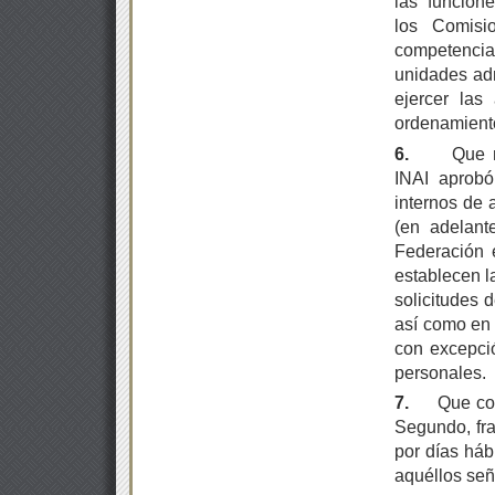
las funcion
los Comisi
competencia
unidades adm
ejercer las
ordenamiento
6.
Que 
INAI aprobó
internos de 
(en adelant
Federación 
establecen l
solicitudes 
así como en 
con excepció
personales.
7.
Que con
Segundo, fra
por días háb
aquéllos señ