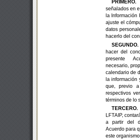
PRIMERO.
S
señalados en el
la Información
ajuste el
cómpu
datos personal
hacerlo del con
SEGUNDO.
hacer del cono
presente A
necesario,
prop
calendario de d
la información 
que, previo a
respectivos ve
términos de lo
TERCERO.
LFTAIP, contar
a partir del 
Acuerdo
para q
este organismo 