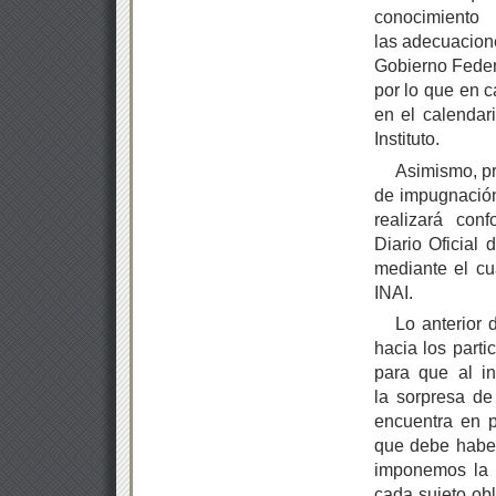
conocimiento
las adecuacion
Gobierno Feder
por lo que en c
en el calendar
Instituto.
Asimismo, pr
de impugnación
realizará con
Diario Oficial 
mediante el cu
INAI.
Lo anterior 
hacia los part
para que al in
la sorpresa de 
encuentra en 
que debe haber
imponemos la c
cada sujeto obl