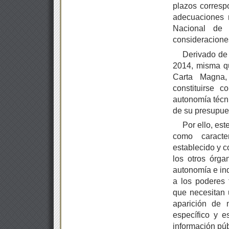
plazos correspo
adecuaciones n
Nacional de 
consideracione
Derivado de 
2014, misma que
Carta Magna, 
constituirse 
autonomía técni
de su presupues
Por ello, es
como caracter
establecido y c
los otros órga
autonomía e ind
a los poderes 
que necesitan 
aparición de
específico y e
información púb