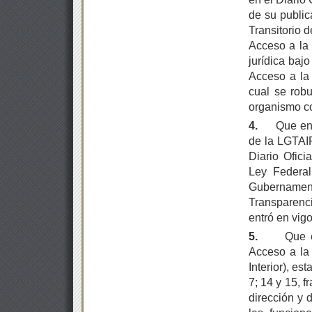
de su public
Transitorio d
Acceso a la 
jurídica baj
Acceso a la 
cual se rob
organismo co
4.
Que en 
de la LGTAIP
Diario Ofici
Ley Federal
Gubername
Transparenc
entró en vigo
5.
Que e
Acceso a la
Interior), est
7; 14 y 15, 
dirección y 