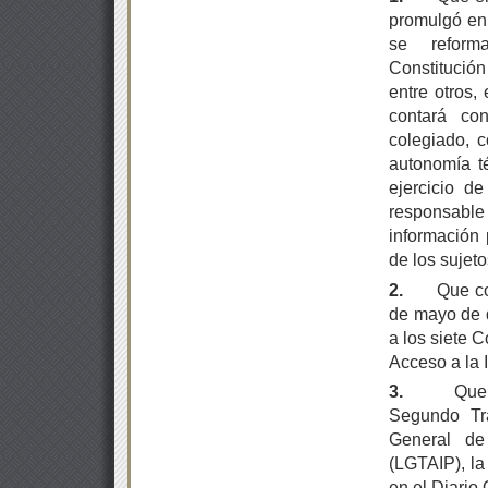
promulgó en 
se reform
Constitución
entre otros,
contará co
colegiado, c
autonomía té
ejercicio d
responsable 
información 
de los sujet
2.
Que co
de mayo de d
a los siete 
Acceso a la 
3.
Que
Segundo Tra
General de
(LGTAIP), la
en el Diario 