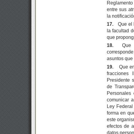
Reglamento I
entre sus at
la notificac
17.
Que el 
la facultad 
que propong
18.
Que l
corresponde 
asuntos que 
19.
Que en
fracciones 
Presidente s
de Transpar
Personales 
comunicar a 
Ley Federal 
forma en que
este organis
efectos de a
datos person