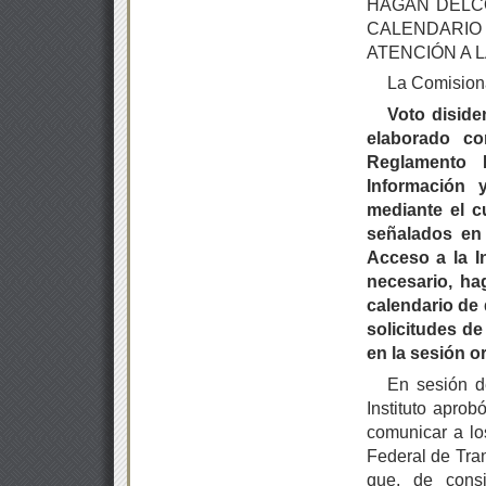
HAGAN DELC
CALENDARIO 
ATENCIÓN A 
La Comision
Voto disid
elaborado c
Reglamento I
Información 
mediante el c
señalados en 
Acceso a la I
necesario, ha
calendario de 
solicitudes d
en la sesión or
En sesión d
Instituto apro
comunicar a lo
Federal de Tran
que, de consi