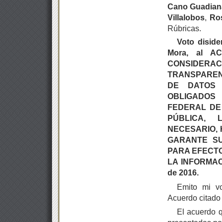
Cano Guadian
Villalobos
,
Ro
Rúbricas.
Voto disid
Mora, al A
CONSIDERAC
TRANSPAREN
DE DATOS 
OBLIGADOS
FEDERAL DE
PÚBLICA,
NECESARIO,
GARANTE SU
PARA EFECTO
LA INFORMAC
de 2016.
Emito mi vo
Acuerdo citado 
El acuerdo q