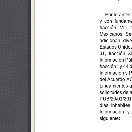
Por lo antes
y con fundame
fracción VIII
Mexicanos;
Se
adicionan dive
Estados Unidos 
31, fracción X
Información Públi
fracción I y 44 
Información y P
del Acuerdo AC
Lineamientos q
solicitudes de 
PUB/20/01/2016
días Inhábiles
Información
y
siguiente: