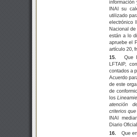
información 
INAI su cal
utilizado pa
electrónico
Nacional de 
están a lo d
apruebe el P
artículo 20, 
15.
Que l
LFTAIP, con
contados a p
Acuerdo para
de este orga
de conformi
los
Lineamie
atención de
criterios qu
INAI media
Diario Oficia
16.
Que en 