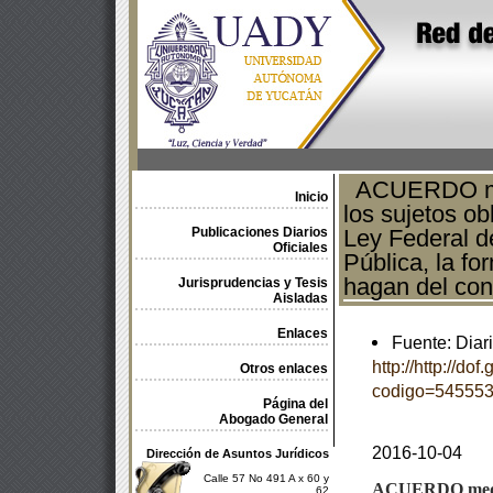
ACUERDO medi
Inicio
los sujetos ob
Publicaciones Diarios
Ley Federal d
Oficiales
Pública, la fo
hagan del con
Jurisprudencias y Tesis
Aisladas
Enlaces
Fuente: Diari
http://http://do
Otros enlaces
codigo=545553
Página del
Abogado General
2016-10-04
Dirección de Asuntos Jurídicos
Calle 57 No 491 A x 60 y
ACUERDO
med
62