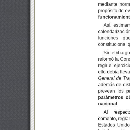
mediante norma
propósito de ev
funcionamient
Así, estima
calendarizació
funciones qu
constitucional 
Sin embargo,
reformó la Cons
regir el ejerci
ello debía lle
General de
Tra
además de distr
prevean los
p
parámetros
o
nacional.
Al respec
comento,
regla
Estados Unido