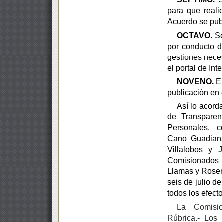
para que reali
Acuerdo se publ
OCTAVO.
Se
por conducto d
gestiones neces
el
portal de Inte
NOVENO.
El
publicación en e
Así lo acord
de Transparen
Personales, 
Cano
Guadiana
Villalobos y 
Comisionados
Llamas y
Rosen
seis de julio de
todos los efect
La Comisi
Rúbrica.- Los