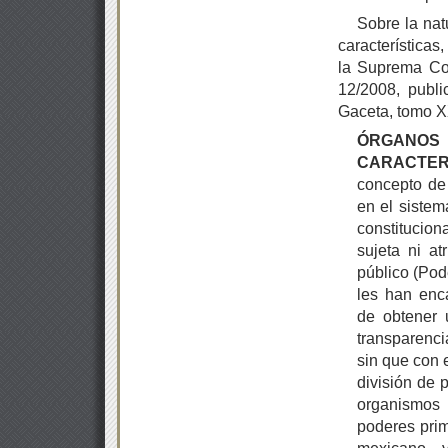
Sobre la nat
características,
la Suprema Cor
12/2008, publ
Gaceta, tomo XX
ÓRGANOS
CARACTERÍ
concepto de 
en el sistem
constitucio
sujeta ni at
público (Pode
les han enca
de obtener u
transparenci
sin que con e
división de 
organismos
poderes prim
mexicano, 