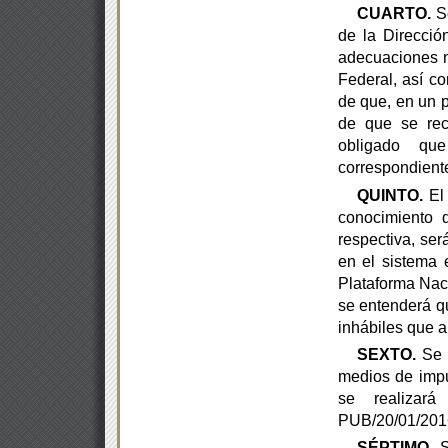
CUARTO.
Se
de la Direcció
adecuaciones n
Federal, así c
de que, en un 
de que se reci
obligado que
correspondient
QUINTO.
El
conocimiento d
respectiva, ser
en el
sistema 
Plataforma Naci
se entenderá qu
inhábiles
que ap
SEXTO.
Se d
medios de imp
se realizar
PUB/20/01/201
SÉPTIMO.
S