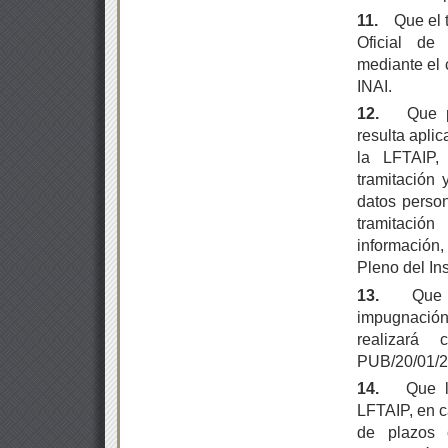
11.
Que el 
Oficial de
mediante el 
INAI.
12.
Que p
resulta apli
la LFTAIP,
tramitación 
datos person
tramitació
información,
Pleno del In
13.
Que 
impugnació
realizará
PUB/20/01/2
14.
Que l
LFTAIP, en c
de plazos 