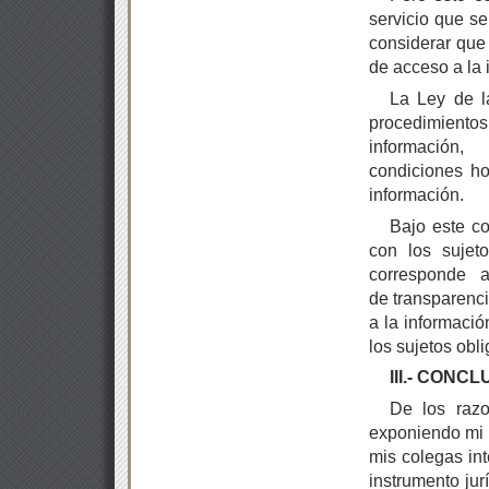
servicio que s
considerar que 
de acceso a la 
La Ley de l
procedimientos
informació
condiciones h
información.
Bajo este co
con los sujeto
corresponde a
de transparenci
a la informació
los sujetos obl
III.- CONCL
De los razo
exponiendo mi 
mis colegas int
instrumento jur