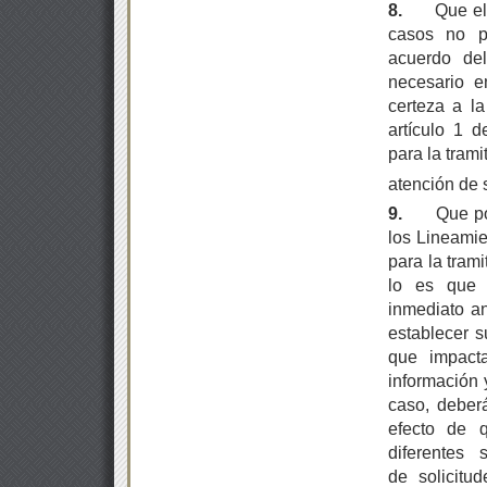
8.
Que el
casos no p
acuerdo del
necesario e
certeza a l
artículo 1 d
para la trami
atención de 
9.
Que po
los Lineamie
para la tram
lo es que 
inmediato an
establecer s
que impact
información 
caso, deber
efecto de q
diferentes 
de solicitu