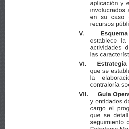
aplicación y
involucrados 
en su caso 
recursos públi
V.
Esquema 
establece la
actividades 
las caracterís
VI.
Estrategia
que se establ
la elaborac
contraloría soc
VII.
Guía Opera
y entidades d
cargo el pro
que se detal
seguimiento 
Estrategia Ma