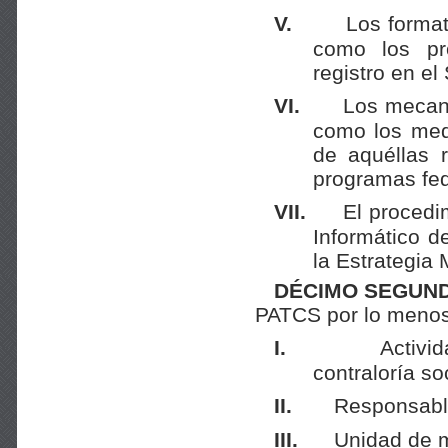
V.
Los format
como los pro
registro en el
VI.
Los mecani
como los medi
de aquéllas 
programas fed
VII.
El procedi
Informático d
la Estrategia 
DÉCIMO SEGUND
PATCS por lo menos 
I.
Activi
contraloría soc
II.
Responsable
III.
Unidad de m