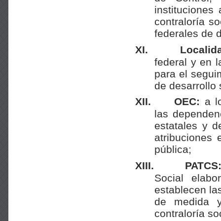
instituciones
contraloría s
federales de d
XI.
Localid
federal y en l
para el seguim
de desarrollo 
XII.
OEC:
a l
las
dependenc
estatales y 
atribuciones 
pública;
XIII.
PATCS
Social
elabo
establecen las
de medida y
contraloría soc