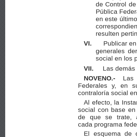
de Control de
Pública Feder
en este últim
correspondie
resulten perti
VI.
Publicar en
generales der
social en los 
VII.
Las demás p
NOVENO.-
Las I
Federales y, en s
contraloría social e
Al efecto, la Ins
social con base en 
de que se trate,
cada programa feder
El esquema de co