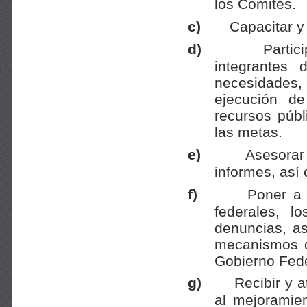
los Comités.
c)
Capacitar y
d)
Partic
integrantes
necesidades, 
ejecución de
recursos púb
las metas.
e)
Asesorar
informes, así
f)
Poner a 
federales, 
denuncias, as
mecanismos d
Gobierno Fede
g)
Recibir y 
al mejoramie