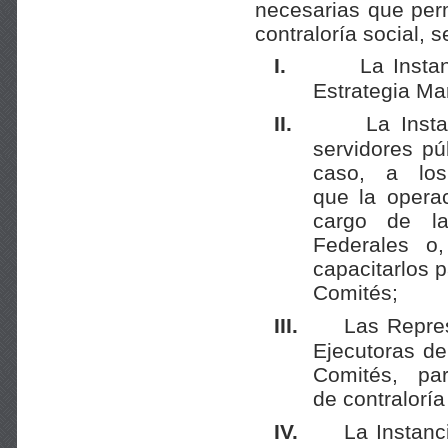
necesarias que perm
contraloría social, 
I.
La Insta
Estrategia Ma
II.
La Inst
servidores pú
caso, a los
que la opera
cargo de la
Federales o
capacitarlos 
Comités;
III.
Las Repres
Ejecutoras de
Comités, pa
de contraloría
IV.
La Instanc