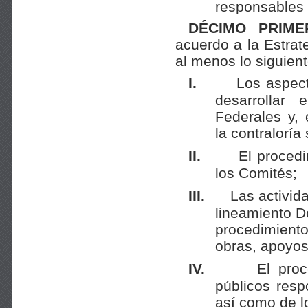
responsables 
DÉCIMO PRIME
acuerdo a la Estra
al menos lo siguient
I.
Los aspect
desarrollar 
Federales y, 
la contraloría
II.
El procedi
los Comités;
III.
Las activid
lineamiento D
procedimien
obras, apoyos
IV.
El proc
públicos resp
así como de l