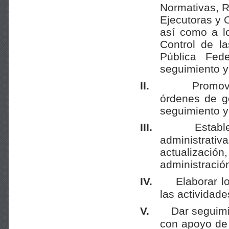
Normativas, R
Ejecutoras y 
así como a l
Control de l
Pública Fede
seguimiento y 
II.
Promove
órdenes de go
seguimiento y 
III.
Establ
administrati
actualizació
administración
IV.
Elaborar l
las actividade
V.
Dar seguimi
con apoyo de 