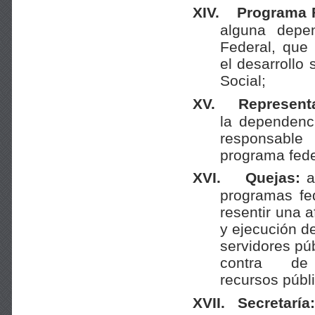
XIV.
Programa 
alguna depen
Federal, que 
el desarrollo 
Social;
XV.
Representa
la dependenci
responsable
programa feder
XVI.
Quejas:
a
programas fed
resentir una 
y ejecución d
servidores púb
contra d
recursos públi
XVII.
Secretaría