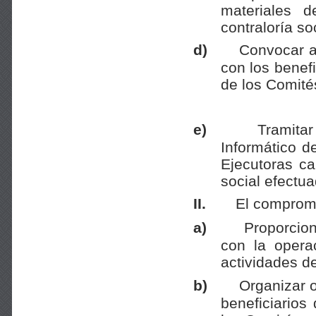
materiales d
contraloría soc
d)
Convocar a 
con los benefi
de los Comité
e)
Tramitar
Informático d
Ejecutoras ca
social efectua
II.
El compromi
a)
Proporcion
con la opera
actividades de
b)
Organizar o
beneficiarios