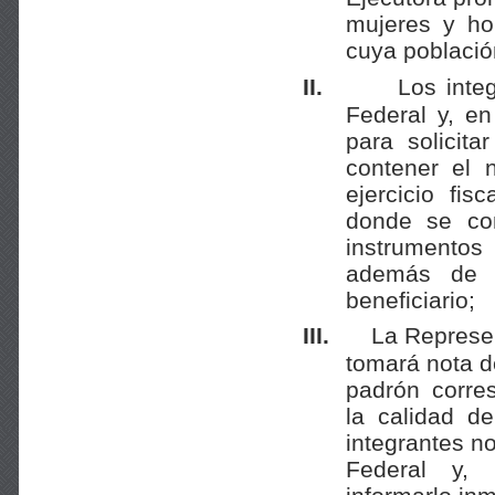
mujeres y ho
cuya població
II.
Los inte
Federal y, en
para solicita
contener el 
ejercicio fis
donde se co
instrumentos 
además de l
beneficiario;
III.
La Represen
tomará nota de
padrón corre
la calidad d
integrantes no
Federal y, 