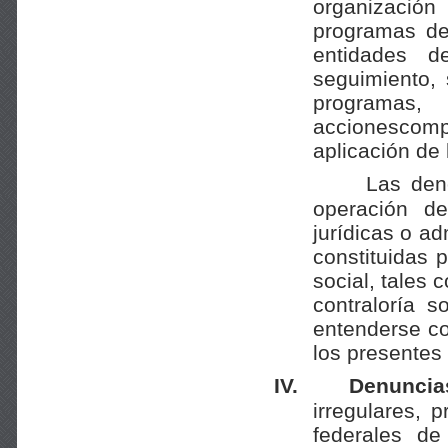
organización
programas de
entidades d
seguimiento, 
programa
accionescom
aplicación de
Las den
operación de
jurídicas o ad
constituidas 
social, tales
contraloría s
entenderse co
los presentes
IV.
Denuncia
irregulares, 
federales de