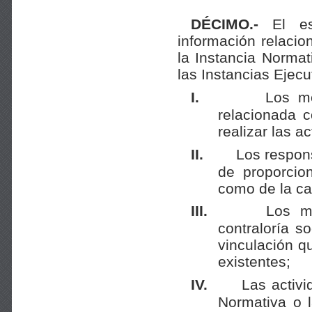
DÉCIMO.-
El esq
información relacio
la Instancia Normat
las Instancias Ejecu
I.
Los me
relacionada 
realizar las a
II.
Los respons
de proporcio
como de la ca
III.
Los m
contraloría s
vinculación 
existentes;
IV.
Las activi
Normativa o 