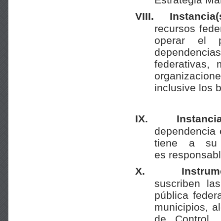
VIII.
Instancia(
recursos fede
operar el 
dependencias 
federativas,
organizacione
inclusive los 
IX.
Instanci
dependencia o
tiene a su
es responsable
X.
Instrum
suscriben la
pública feder
municipios, a
de Control,