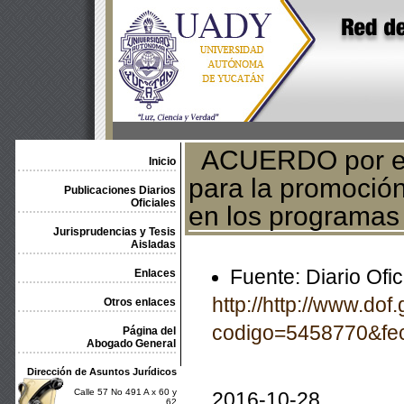
ACUERDO por el q
Inicio
para la promoción
Publicaciones Diarios
Oficiales
en los programas 
Jurisprudencias y Tesis
Aisladas
Fuente: Diario Ofic
Enlaces
http://http://www.do
Otros enlaces
codigo=5458770&fe
Página del
Abogado General
Dirección de Asuntos Jurídicos
Calle 57 No 491 A x 60 y
2016-10-28
62