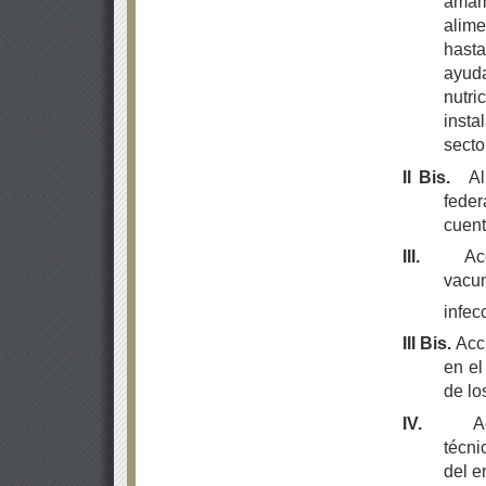
amam
alim
hast
ayud
nutri
insta
secto
II Bis.
A
feder
cuent
III.
Ac
vacun
infec
III Bis.
Acci
en el
de lo
IV.
A
técn
del e