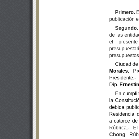
Primero.
E
publicación e
Segundo
de las entida
el presente
presupuestar
presupuestos
Ciudad de 
Morales
, Pr
Presidente
Dip.
Ernesti
En cumplim
la Constituci
debida publi
Residencia
a
catorce de 
Rúbrica.- E
Chong
.- Rúb