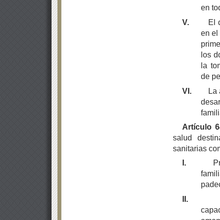
en to
V.
El 
en el
prime
los d
la to
de pe
VI.
La 
desar
famili
Artículo 
salud destin
sanitarias co
I.
P
fami
padec
II.
capa