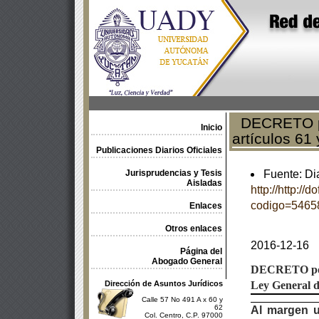
DECRETO por
Inicio
artículos 61
Publicaciones Diarios Oficiales
Jurisprudencias y Tesis
Fuente: Dia
Aisladas
http://http://
codigo=5465
Enlaces
Otros enlaces
2016-12-16
Página del
Abogado General
DECRETO
p
Dirección de Asuntos Jurídicos
Ley General d
Calle 57 No 491 A x 60 y
62
Al margen u
Col. Centro, C.P. 97000