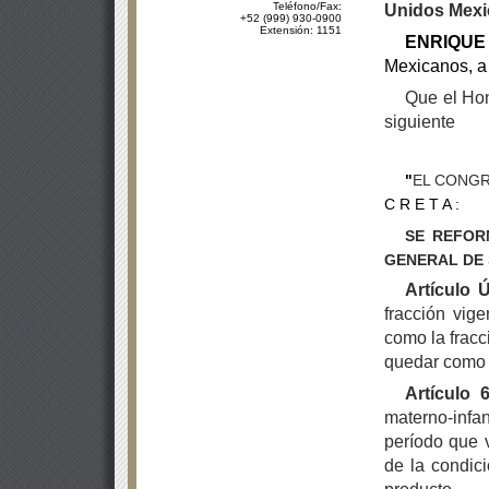
Teléfono/Fax:
Unidos Mexic
+52 (999) 930-0900
Extensión: 1151
ENRIQUE
Mexicanos, a
Que el Hon
siguiente
"
EL CONG
C R E T A :
SE REFOR
GENERAL DE 
Artículo 
fracción vige
como la fracci
quedar como 
Artículo 
materno-infa
período que v
de la condic