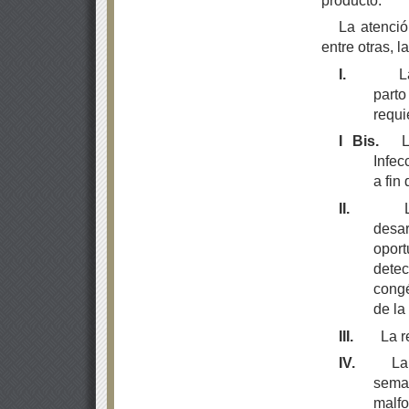
producto.
La atenció
entre otras, l
I.
L
parto
requi
I Bis.
Infec
a fin
II.
desar
opor
detec
congé
de la
III.
La r
IV.
La
sema
malfo