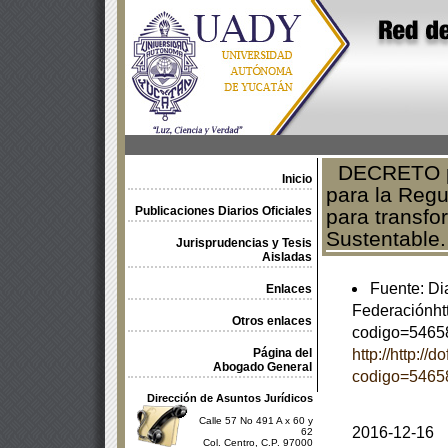
DECRETO por
Inicio
para la Regu
Publicaciones Diarios Oficiales
para transfo
Sustentable.
Jurisprudencias y Tesis
Aisladas
Fuente: Dia
Enlaces
Federaciónhtt
Otros enlaces
codigo=5465
Página del
http://http://
Abogado General
codigo=5465
Dirección de Asuntos Jurídicos
Calle 57 No 491 A x 60 y
2016-12-16
62
Col. Centro, C.P. 97000