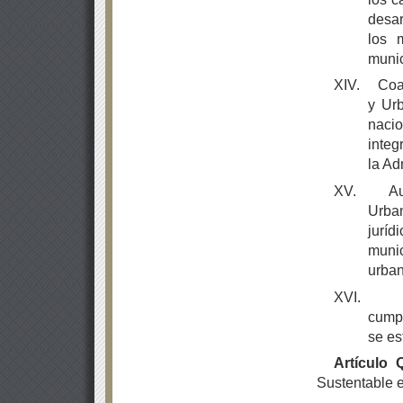
desa
los 
munic
XIV.
Coa
y Urb
naci
integ
la Ad
XV.
Au
Urba
juríd
munic
urban
XVI.
cumpl
se es
Artículo 
Sustentable e