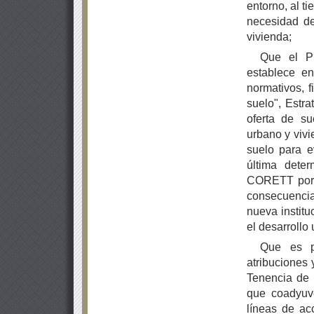
entorno, al ti
necesidad de 
vivienda;
Que el P
establece en
normativos, f
suelo", Estr
oferta de su
urbano y vivi
suelo para e
última deter
CORETT por u
consecuencias
nueva institu
el desarrollo
Que es pr
atribuciones 
Tenencia de 
que coadyuve
líneas de ac