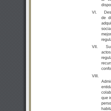
dispo
VI.
Des
de di
adqui
soci
mejor
regul
VII.
Su
acto
regu
recu
confo
VIII.
Admin
enti
colab
que i
pers
habit