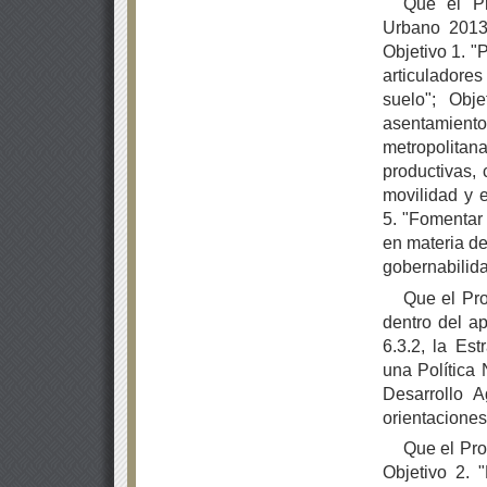
Que el Pr
Urbano 2013-
Objetivo 1. "
articuladore
suelo"; Obj
asentamient
metropolita
productivas, 
movilidad y e
5. "Fomentar 
en materia de 
gobernabilida
Que el Pro
dentro del a
6.3.2, la Es
una Política 
Desarrollo A
orientaciones
Que el Pr
Objetivo 2. 