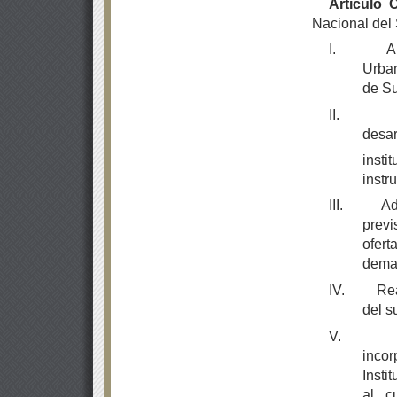
Artículo 
Nacional del 
I.
A
Urban
de Su
II.
desar
inst
instr
III.
Ad
previ
ofer
deman
IV.
Rea
del s
V.
inco
Insti
al c