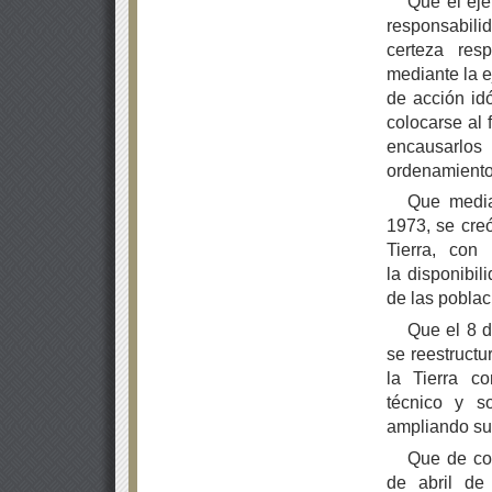
Que el eje
responsabili
certeza resp
mediante la e
de acción id
colocarse al 
encausarlos 
ordenamiento t
Que media
1973, se cre
Tierra, con
la disponibil
de las poblac
Que el 8 d
se reestructu
la Tierra c
técnico y so
ampliando sus
Que de co
de abril de