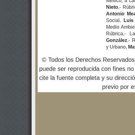
México, a ca
Nieto
.- Rúbr
Antonio
Mea
Social,
Luis
Medio Ambie
Rúbrica.- L
González
.- 
y Urbano,
Ma
© Todos los Derechos Reservados
puede ser reproducida con fines no 
cite la fuente completa y su direcci
previo por es