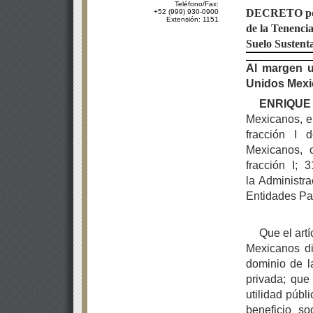
Teléfono/Fax:
DECRETO
p
+52 (999) 930-0900
Extensión: 1151
de la Tenencia
Suelo Sustenta
Al margen u
Unidos Mexic
ENRIQUE
Mexicanos, en
fracción I 
Mexicanos, 
fracción I;
la Administra
Entidades Par
Que el art
Mexicanos di
dominio de la
privada; que
utilidad públ
beneficio so