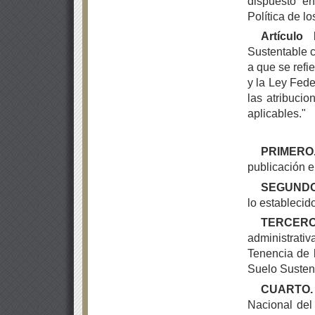
dispuesto en
Política de l
Artículo
Sustentable c
a que se refi
y la Ley Fede
las atribuci
aplicables."
PRIMERO
publicación e
SEGUNDO
lo establecid
TERCERO
administrati
Tenencia de l
Suelo Sustent
CUARTO.
Nacional del