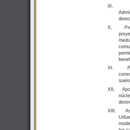
IX.
Admin
derec
X.
Pr
proye
media
comu
perm
benef
XI.
P
corre
suelo
XII.
Apo
núcl
desin
XIII.
As
Urban
moder
los c