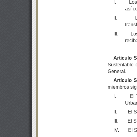
I.
Los
así c
II.
trans
III.
Lo
recib
Artículo 
Sustentable 
General.
Artículo 
miembros sig
I.
El 
Urban
II.
El S
III.
El S
IV.
El S