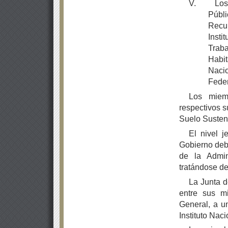
V.
Los
Públ
Recur
Inst
Trab
Habi
Naci
Feder
Los miem
respectivos s
Suelo Susten
El nivel j
Gobierno deb
de la Admin
tratándose de
La Junta d
entre sus m
General, a un
Instituto Nac