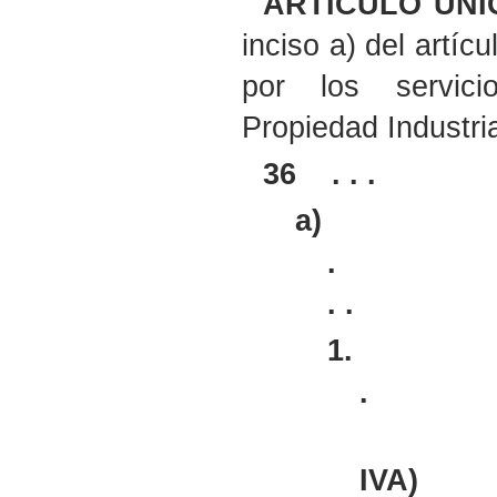
ARTÍ
CULO ÚNI
inciso a) del artíc
por los servic
Propiedad Industri
36
. . .
a)
.
. .
1.
.
IVA)