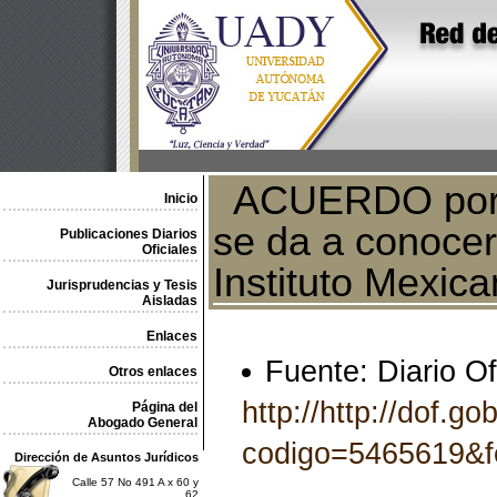
ACUERDO por el
Inicio
se da a conocer 
Publicaciones Diarios
Oficiales
Instituto Mexica
Jurisprudencias y Tesis
Aisladas
Enlaces
Fuente: Diario Of
Otros enlaces
http://http://dof.g
Página del
Abogado General
codigo=5465619&
Dirección de Asuntos Jurídicos
Calle 57 No 491 A x 60 y
62