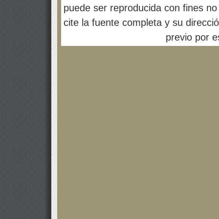
puede ser reproducida con fines no 
cite la fuente completa y su direcci
previo por es