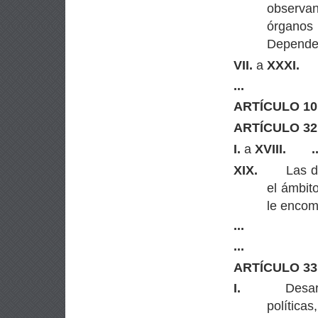
observan
órganos
Depende
VII.
a
XXXI.
...
ARTÍCULO 10
ARTÍCULO 32
I.
a
XVIII.
.
XIX.
Las d
el ámbit
le encom
...
...
ARTÍCULO 33
I.
Desar
política