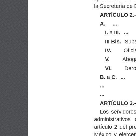
la Secretaría de
ARTÍCULO 2.
A.
...
I.
a
III.
...
III Bis.
Subs
IV.
Ofici
V.
Abog
VI.
Dero
B.
a
C.
...
...
...
ARTÍCULO 3.
Los servidores
administrativos
artículo 2 del p
México y ejercer