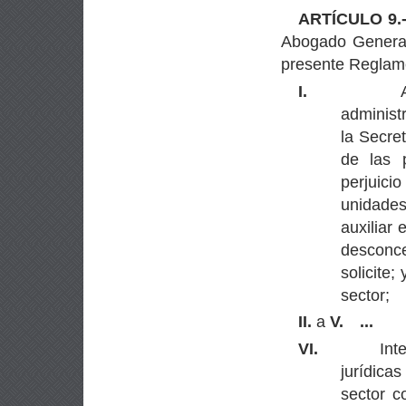
ARTÍCULO 9.
Abogado General 
presente Reglamen
I.
administ
la Secret
de las 
perjuici
unidades
auxiliar 
desconc
solicite
sector;
II.
a
V.
...
VI.
Int
jurídica
sector c