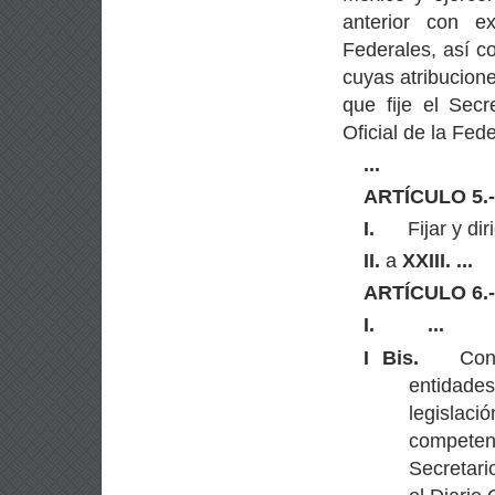
anterior con e
Federales, así c
cuyas atribuciones
que fije el Sec
Oficial de la Fed
...
ARTÍCULO 5.
I.
Fijar y dir
II.
a
XXIII.
...
ARTÍCULO 6.
I.
...
I Bis.
Con
entidade
legisla
competen
Secretari