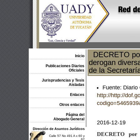
DECRETO por e
Inicio
derogan diversa
Publicaciones Diarios
de la Secretar
Oficiales
Jurisprudencias y Tesis
Aisladas
Fuente: Diario 
http://http://dof
Enlaces
codigo=5465939
Otros enlaces
Página del
Abogado General
2016-12-19
Dirección de Asuntos Jurídicos
DECRETO
por
Calle 57 No 491 A x 60 y
62