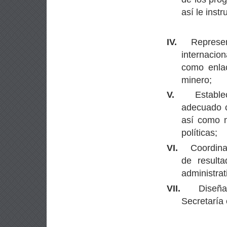
así le instr
IV.
Represen
internacion
como enlac
minero;
V.
Estable
adecuado c
así como m
políticas;
VI.
Coordina
de result
administrat
VII.
Diseña
Secretaría 