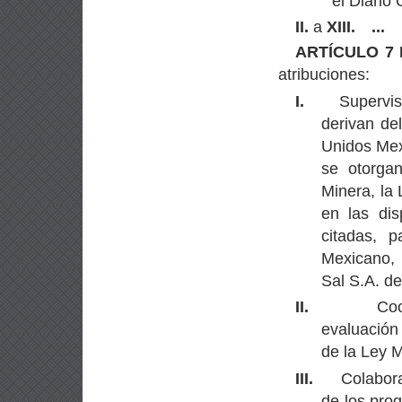
el Diario 
II.
a
XIII.
...
ARTÍCULO 7 B
atribuciones:
I.
Supervis
derivan del
Unidos Mexi
se otorga
Minera, la 
en las dis
citadas, 
Mexicano, 
Sal S.A. de
II.
Coo
evaluación 
de la Ley M
III.
Colabora
de los prog