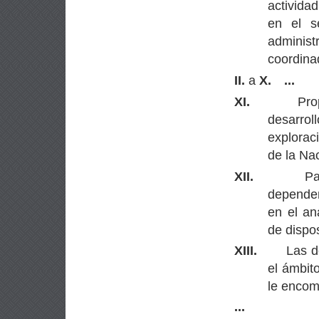
activida
en el s
administ
coordina
II.
a
X.
...
XI.
Pro
desarroll
explorac
de la Na
XII.
Pa
dependen
en el an
de dispo
XIII.
Las d
el ámbit
le encom
...