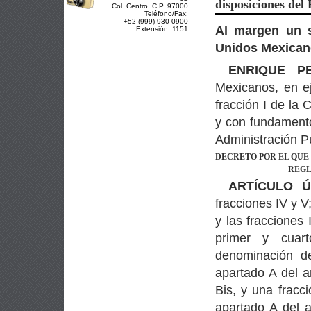
disposiciones del
Col. Centro, C.P. 97000
Teléfono/Fax:
+52 (999) 930-0900
Al margen un s
Extensión: 1151
Unidos Mexicano
ENRIQUE P
Mexicanos, en ej
fracción I de la 
y con fundamento
Administración Pú
DECRE
TO POR EL QUE
REG
ARTÍCULO Ú
fracciones IV y V
y las fracciones I
primer y cuar
denominación d
apartado A del ar
Bis, y una fracci
apartado A del a