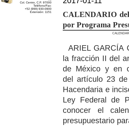
2017-01-11
Col. Centro, C.P. 97000
Teléfono/Fax:
+52 (999) 930-0900
CALENDARIO
de
Extensión: 1151
por Programa Pres
CALENDAR
ARIEL GARCÍA C
la fracción II del 
de México y en c
del artículo 23 d
Hacendaria e inciso
Ley Federal de P
conocer el cale
presupuestario para