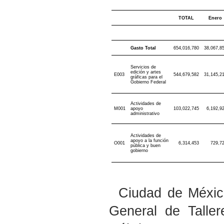
TOTAL
Enero
Gasto Total
654,016,780
38,067,8
Servicios de
edición y artes
E003
544,679,582
31,145,2
gráficas para el
Gobierno Federal
Actividades de
M001
apoyo
103,022,745
6,192,9
administrativo
Actividades de
apoyo a la función
O001
6,314,453
729,7
pública y buen
gobierno
Ciudad de México
General de Talle