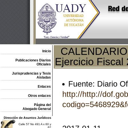
CALENDARIO de
Inicio
Ejercicio Fisca
Publicaciones Diarios
Oficiales
Jurisprudencias y Tesis
Aisladas
Fuente: Diario Of
Enlaces
http://http://dof.g
Otros enlaces
codigo=5468929&f
Página del
Abogado General
Dirección de Asuntos Jurídicos
Calle 57 No 491 A x 60 y
62