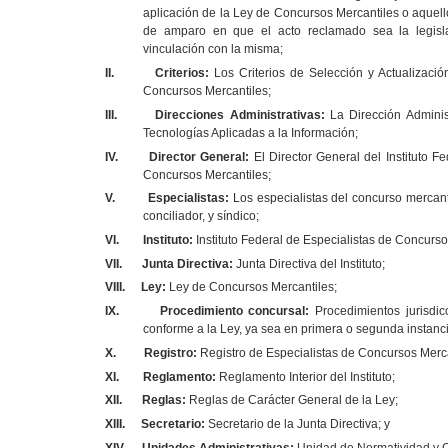
aplicación de la Ley de Concursos Mercantiles o aquell
de amparo en que el acto reclamado sea la legisl
vinculación con la misma;
II.
Criterios:
Los Criterios de Selección y Actualizació
Concursos Mercantiles;
III.
Direcciones Administrativas:
La Dirección Adminis
Tecnologías Aplicadas a la Información;
IV.
Director General:
El Director General del Instituto F
Concursos Mercantiles;
V.
Especialistas:
Los especialistas del concurso mercant
conciliador, y síndico;
VI.
Instituto:
Instituto Federal de Especialistas de Concurso
VII.
Junta Directiva:
Junta Directiva del Instituto;
VIII.
Ley:
Ley de Concursos Mercantiles;
IX.
Procedimiento concursal:
Procedimientos jurisdic
conforme a la Ley, ya sea en primera o segunda instanc
X.
Registro:
Registro de Especialistas de Concursos Merca
XI.
Reglamento:
Reglamento Interior del Instituto;
XII.
Reglas:
Reglas de Carácter General de la Ley;
XIII.
Secretario:
Secretario de la Junta Directiva; y
XIV.
Unidades Administrativas:
Unidad de Normatividad y C