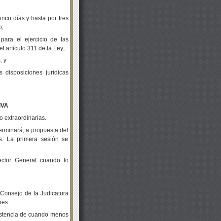
nco días y hasta por tres
o;
para el ejercicio de las
el artículo 311 de la Ley;
; y
disposiciones jurídicas
IVA
o extraordinarias.
terminará, a propuesta del
as. La primera sesión se
ector General cuando lo
 Consejo de la Judicatura
nes.
sistencia de cuando menos