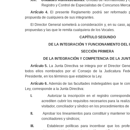
Registro y Control de Especialistas de Concursos Mercan
Artículo 4.
El presente Reglamento podrá ser reformado po
propuesta de cualquiera de sus integrantes.
El Director General someterá a consideración y, en su caso, a
propuestas y las que le remita cualquiera de los Vocales.
CAPÍTULO SEGUNDO
DE LA INTEGRACIÓN Y FUNCIONAMIENTO DEL 
SECCIÓN PRIMERA
DE LA INTEGRACIÓN Y COMPETENCIA DE LA JUNT
Artículo 5.
La Junta Directiva se integra por el Director Gene
todos ellos nombrados por el Consejo de la Judicatura Fed
Presidente, en los términos que establece la Ley.
Artículo 6.
Además de las facultades indelegables que le confi
Ley, corresponde a la Junta Directiva:
I.
Autorizar la inscripción en el registro correspon
acrediten cubrir los requisitos necesarios para la reali
visitador, conciliador y síndico en los procedimientos de
II.
Aprobar los lineamientos para constituir y mantener los
conciliadores y síndicos;
III.
Establecer políticas para incentivar que los prof