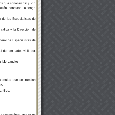
os que conocen del juicio
ación concursal o tenga
n de los Especialistas de
trativa y la Dirección de
ederal de Especialistas de
il denominados visitador,
s Mercantiles;
cionales que se tramitan
ia;
ntiles;
apacitación; y Unidad de