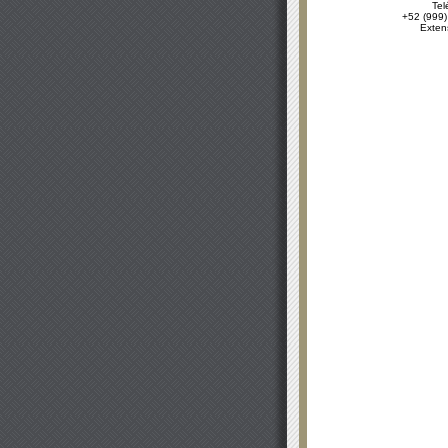
Tel
+52 (999)
Exten