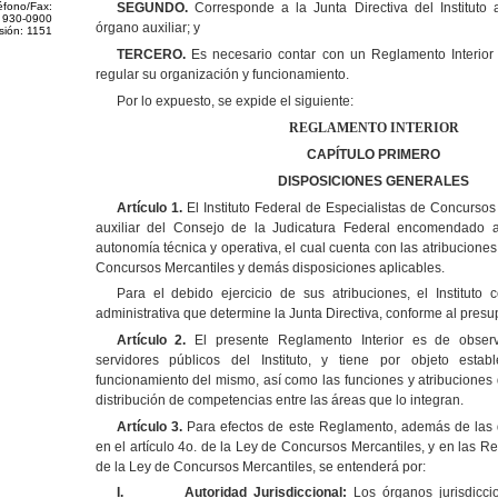
éfono/Fax:
SEGUNDO.
Corresponde a la Junta Directiva del Instituto 
 930-0900
órgano auxiliar; y
sión: 1151
TERCERO.
Es necesario contar con un Reglamento Interior d
regular su organización y funcionamiento.
Por lo expuesto, se expide el siguiente:
REGLAMENTO INTERIOR
CAPÍTULO PRIMERO
DISPOSICIONES GENERALES
Artículo 1.
El Instituto Federal de Especialistas de Concursos
auxiliar del Consejo de la Judicatura Federal encomendado a 
autonomía técnica y operativa, el cual cuenta con las atribuciones
Concursos Mercantiles y demás disposiciones aplicables.
Para el debido ejercicio de sus atribuciones, el Instituto 
administrativa que determine la Junta Directiva, conforme al presu
Artículo 2.
El presente Reglamento Interior es de observ
servidores públicos del Instituto, y tiene por objeto estab
funcionamiento del mismo, así como las funciones y atribuciones d
distribución de competencias entre las áreas que lo integran.
Artículo 3.
Para efectos de este Reglamento, además de las d
en el artículo 4o. de la Ley de Concursos Mercantiles, y en las R
de la Ley de Concursos Mercantiles, se entenderá por:
I.
Autoridad Jurisdiccional:
Los órganos jurisdicci