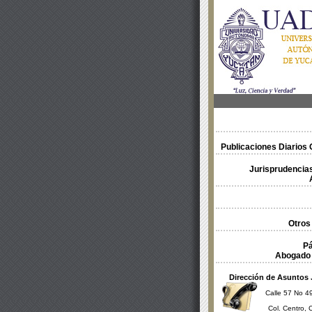
Publicaciones Diarios O
Jurisprudencias
Otros
Pá
Abogado 
Dirección de Asuntos 
Calle 57 No 49
Col. Centro, 