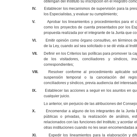
obtengan del Instituto su inscripción en el Registro como
IV.
Establecer los mecanismos de supervisión para la prest
los Especialistas, y evaluar su cumplimiento;
V.
Aprobar los lineamientos y procedimientos para el c
como los proyectos de cuenta presentados por los Esp
propuesta realizada por el integrante de la Junta que c
VI.
Emitir opinión como órgano consultivo, en términos del
de la Ley, cuando así sea solicitado o se dé vista al Instit
VII.
Definir en los Criterios las políticas para promover la c
de los visitadores, conciliadores y síndicos, ins
correspondientes;
VIII.
Resolver conforme al procedimiento aplicable so
suspensión temporal o la cancelación del regist
conciliadores y síndicos, previa audiencia del interesad
IX.
Establecer las acciones a seguir en los asuntos en que
cualquier juicio.
Lo anterior, sin perjuicio de las atribuciones del Consej
X.
Encomendar a alguno de los integrantes de la Junta Di
públicas o privadas, la realización de análisis, es
relacionados con las funciones del Instituto; y acordar e
otras instituciones cuando no les sean encomendadas a
XI.
Expedir los lineamientos para la elaboración y dif