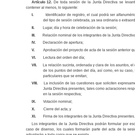
Artículo 12.
De toda sesión de la Junta Directiva se levant
contener al menos, lo siguiente:
I.
Identificador de registro, el cual podrá ser alfanuméri
del tipo de sesión celebrada, ya sea ordinaria o extraord
II.
Lugar, día y hora de celebración de la sesión;
III.
Relación nominal de los integrantes de la Junta Directiv
IV.
Declaración de apertura;
V.
Aprobación del proyecto de acta de la sesión anterior 
VI.
Lectura del orden del día;
VII.
La relación sucinta, ordenada y clara de los asuntos, el 
de los puntos del orden del día, así como, en su caso, 
particulares que se emitan;
VIII.
La inclusión de las cuestiones que soliciten expresame
Junta Directiva presentes, tales como aclaraciones resp
en la sesión respectiva;
IX.
Votación nominal;
X.
Cierre del acta; y
XI.
Firma de los integrantes de la Junta Directiva presentes.
Los integrantes de la Junta Directiva podrán formular por esc
caso de disenso, los cuales formarán parte del acta de la sesi
adjuntarán a toda copia que se expida.