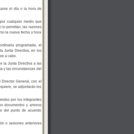
arse el día o la hora de
 por cualquier medio que
o lo permitan, las razones
omo la nueva fecha y hora
ordinaria programada, el
a Junta Directiva, en los
eve a cabo.
 la Junta Directiva a las
a y las circunstancias del
l Director General, con el
equiere, se adjuntarán los
estos por los integrantes
los documentos y anexos
mo del punto de acuerdo
ión o sesiones anteriores
.