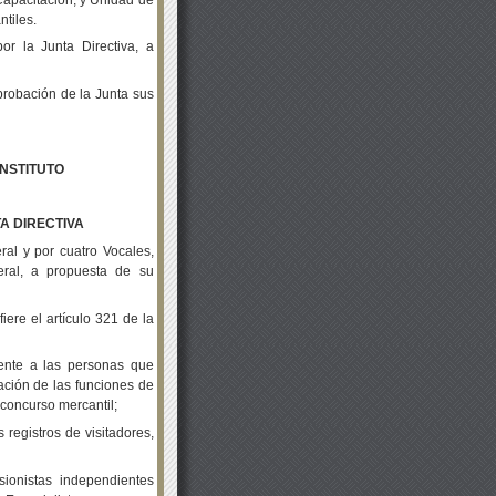
tiles.
r la Junta Directiva, a
probación de la Junta sus
INSTITUTO
A DIRECTIVA
ral y por cuatro Vocales,
eral, a propuesta de su
ere el artículo 321 de la
diente a las personas que
zación de las funciones de
 concurso mercantil;
 registros de visitadores,
esionistas independientes