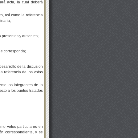
ará acta, la cual deberá
co, así como la referencia
inaria;
a presentes y ausentes;
que corresponda;
desarrollo de la discusión
la referencia de los votos
nte los integrantes de la
ecto a los puntos tratados
rito votos particulares en
ón correspondiente, y se