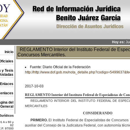
Hoy es:
Jue
REGLAMENTO Interior del Instituto Federal de Especi
Inicio
Concursos Mercantiles.
ficiales
Fuente: Diario Oficial de la Federación
 y Tesis
http://http://www.dof.gob.mx/nota_detalle.php?codigo=5499637&
Aisladas
Enlaces
2017-10-03
 enlaces
REGLAMENTO
Interior del Instituto Federal de Especialistas de Co
REGLAMENTO INTERIOR DEL INSTITUTO FEDERAL DE ESPEC
gina del
MERCANTILES
General
CONSIDERANDO
Jurídicos
PRIMERO.
El Instituto Federal de Especialistas de Concursos
1 A x 60 y
auxiliar del Consejo de la Judicatura Federal, con autonomía técni
62
C.P. 97000