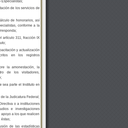
 Especialistas;
ación de los servicios de
álculo de honorarios, así
ecialistas, conforme a la
orresponda;
 artículo 311, fracción IX
uto;
apacitación y actualización
critos en los registros
bre la amonestación, la
ro de los visitadores,
o;
 sea parte el Instituto en
o de la Judicatura Federal;
rectiva o a instituciones
tudios e investigaciones
l apoyo a los que realicen
 éstas;
usión de las estadísticas