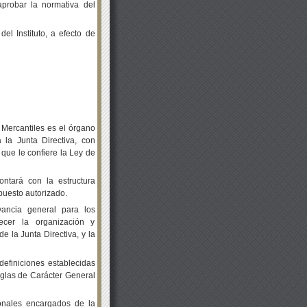
aprobar la normativa del
el Instituto, a efecto de
 Mercantiles es el órgano
la Junta Directiva, con
 que le confiere la Ley de
contará con la estructura
puesto autorizado.
ancia general para los
lecer la organización y
e la Junta Directiva, y la
efiniciones establecidas
eglas de Carácter General
onales encargados de la