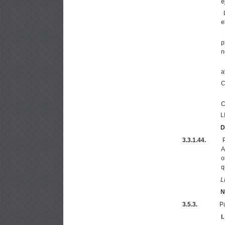
e
e
p
n
a
C
C
L
D
3.3.1.44.
P
A
o
q
L
N
3.5.3.
Pa
I.