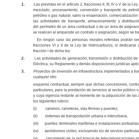
1.
Las previstas en el artículo 2, fracciones II, III, IV o V de la 
mezclado, procesamiento, conversión y transporte de petrol
petróleo o gas natural, salvo la enajenación, comercializac
las actividades de transporte, almacenamiento y distribuc
del perímetro de un área contractual o de un área de asignac
se realicen al amparode un contrato o asignación, según se tra
En ningún caso las personas morales referidas podrán ser a
fracciones VI y X de la Ley de Hidrocarburos, ni dedicarse a
fracción I de dicha ley.
2.
Las actividades de generación, transmisión o distribución de e
Eléctrica, su Reglamento y demás disposiciones jurídicas apli
3.
Proyectos de inversión en infraestructura implementados a tra
cualquier otro
esquema contractual, siempre que dichas concesiones, contra
particulares, para la prestación de servicios al sector público
y cuya vigencia restante al momento de la adquisición de las 
los siguientes rubros:
(i)
caminos, carreteras, vías férreas y puentes;
(ii)
sistemas de transportación urbana e interurbana;
(iii)
puertos, terminales marítimas e instalaciones portuarias
(iv)
aeródromos civiles, excluyendo los de servicio particula
(v)
crecimiento de la red troncal de telecomunicaciones pr