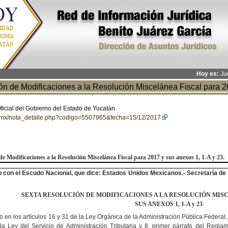
Hoy es:
Jue
de Modificaciones a la Resolución Miscelánea Fiscal para 20
Oficial del Gobierno del Estado de Yucatán
.gob.mx/nota_detalle.php?codigo=5507965&fecha=15/12/2017
de Modificaciones a la Resolución Miscelánea Fiscal para 2017 y sus anexos 1, 1-A y 23.
o con el Escudo Nacional, que dice: Estados Unidos Mexicanos.- Secretaría de 
SEXTA RESOLUCIÓN DE MODIFICACIONES A LA RESOLUCIÓN MIS
SUS ANEXOS 1, 1-A y 23
en los artículos 16 y 31 de la Ley Orgánica de la Administración Pública Federal, 3
e la Ley del Servicio de Administración Tributaria y 8, primer párrafo del Reglam