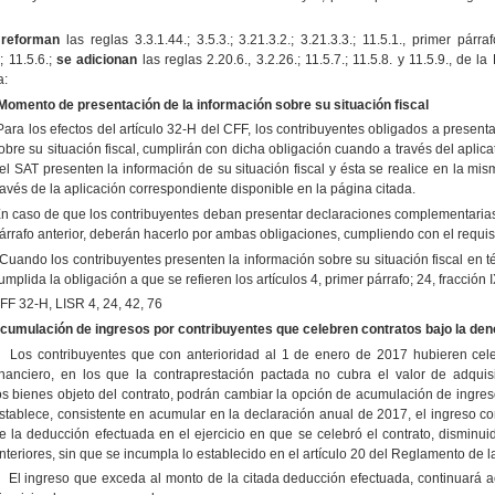
 reforman
las reglas 3.3.1.44.; 3.5.3.; 3.21.3.2.; 3.21.3.3.; 11.5.1., primer párraf
; 11.5.6.;
se
adicionan
las reglas 2.20.6., 3.2.26.; 11.5.7.; 11.5.8. y 11.5.9., d
a:
Momento de presentación de la información sobre su situación fiscal
Para los efectos del artículo 32-H del CFF, los contribuyentes obligados a presenta
obre su situación fiscal, cumplirán con dicha obligación cuando a través del apli
el SAT presenten la información de su situación fiscal y ésta se realice en la mi
ravés de la aplicación correspondiente disponible en la página citada.
n caso de que los contribuyentes deban presentar declaraciones complementarias y
árrafo anterior, deberán hacerlo por ambas obligaciones, cumpliendo con el requisi
Cuando los contribuyentes presenten la información sobre su situación fiscal en t
umplida la obligación a que se refieren los artículos 4, primer párrafo; 24, fracción I
FF 32-H, LISR 4, 24, 42, 76
cumulación de ingresos por contribuyentes que celebren contratos bajo la
den
Los contribuyentes que con anterioridad al 1 de enero de 2017 hubieren cel
inanciero, en los que la contraprestación pactada no cubra el valor de adquis
os bienes objeto del contrato, podrán cambiar la opción de acumulación de ingreso
stablece, consistente en acumular en la declaración anual de 2017, el ingreso c
e la deducción efectuada en el ejercicio en que se celebró el contrato, disminuid
nteriores, sin que se incumpla lo establecido en el artículo 20 del Reglamento de l
El ingreso que exceda al monto de la citada deducción efectuada, continuará 