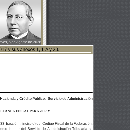
ves, 6 de Agosto de 2026
17 y sus anexos 1, 1-A y 23.
Hacienda y Crédito Público.- Servicio de Administración
CELÁNEA
FISCAL PARA 2017 Y
3, fracción I, inciso g) del Código Fiscal de la Federación,
ento Interior del Servicio de Administración Tributaria se