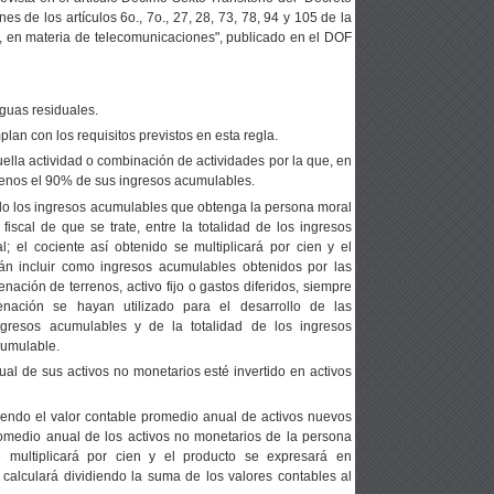
es de los artículos 6o., 7o., 27, 28, 73, 78, 94 y 105 de la
, en materia de telecomunicaciones", publicado en el DOF
aguas residuales.
lan con los requisitos previstos en esta regla.
uella actividad o combinación de actividades por la que, en
 menos el 90% de sus ingresos acumulables.
iendo los ingresos acumulables que obtenga la persona moral
 fiscal de que se trate, entre la totalidad de los ingresos
; el cociente así obtenido se multiplicará por cien y el
án incluir como ingresos acumulables obtenidos por las
nación de terrenos, activo fijo o gastos diferidos, siempre
nación se hayan utilizado para el desarrollo de las
ngresos acumulables y de la totalidad de los ingresos
cumulable.
l de sus activos no monetarios esté invertido en activos
idiendo el valor contable promedio anual de activos nuevos
 promedio anual de los activos no monetarios de la persona
se multiplicará por cien y el producto se expresará en
 calculará dividiendo la suma de los valores contables al