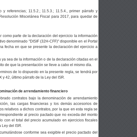
o y referencias; 11.5.2.; 11.5.3.; 11.5.4., primer párrafo y
e la Resolución Miscelánea Fiscal para 2017, para quedar de
r como parte de la declaración del ejercicio la información
cativo denominado "DISIF (32H-CFF)" disponible en el Portal
sma fecha en que se presente la declaración del ejercicio a
a sea de la información o de la declaración citadas en el
to de que la presentación se lleve a cabo el mismo día.
érminos de lo dispuesto en la presente regla, se tendrá por
X y 42, último párrafo de la Ley del ISR.
ominación de arrendamiento financiero
ebrado contratos bajo la denominación de arrendamiento
ición, las cargas financieras y los demás accesorios de
s relativos a dichos contratos, por la que en esta regla se
orrespondiente al precio pactado que no exceda del monto
o con el total del precio acumulado en ejercicios fiscales
a Ley del ISR.
acumulándose conforme sea exigible el precio pactado del