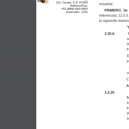
Col. Centro, C.P. 97000
resuelve:
Teléfono/Fax:
+52 (999) 930-0900
PRIMERO.
Se
Extensión: 1151
referencias; 11.5.5.
la siguiente maner
"
2.20.6.
s
d
t
E
p
c
C
A
3.2.26.
f
l
e
d
a