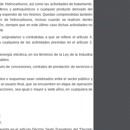
Ley de Hidrocarburos, así como las actividades de tratamiento,
íferos y petroquímicos o cualquier producto derivado del
ión y expendio de los mismos. Quedan comprendidas también
ión de hidrocarburos, incluso cuando se realicen dentro
ión, siempre que en este último caso dichas actividades no
te.
signatarios o contratistas a que se refiere el artículo 4,
 cualquiera de las actividades previstas en el artículo 2,
nergía eléctrica, en los términos de la Ley de la Industria
cables.
vés de concesiones, contratos de prestación de servicios o
tos o esquemas sean celebrados entre el sector público y
 o al usuario final, que se encuentren en etapa de operación
acciones, sea igual o mayor a siete años, en cualquiera de
;
r;
evista en el artículo Décimo Sexto Transitorio del "Decreto