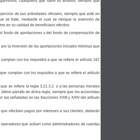
organismos, cualquiera que fuere su tenedor, siempre que
jercicio de sus actividades oficiales, siempre que esté en
ue se trate, mediante el cual se otorgue la exención de
o en su calidad de beneficiario efectivo.
el fondo de aportaciones y del fondo de compensación de
por la inversión de las aportaciones iniciales mínimas que
cumplan con los requisitos a que se refiere el artículo 187
que cumplan con los requisitos a que se refiere el artículo
que se refiere la regla 3.21.3.2. o a las personas morales
, último párrafo de dicha regla, siempre que los accionistas
 las señaladas en las fracciones XXIII y XXIV del artículo
es que efectúen pagos por intereses a sus clientes, deberán
los operadores que actúen como administradores de cuentas