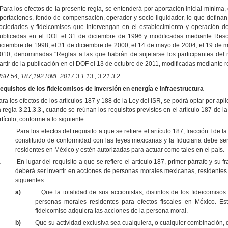
Para los efectos de la presente regla, se entenderá por aportación inicial mínima
portaciones, fondo de compensación, operador y socio liquidador, lo que definan
ociedades y fideicomisos que intervengan en el establecimiento y operación d
ublicadas en el DOF el 31 de diciembre de 1996 y modificadas mediante Reso
iciembre de 1998, el 31 de diciembre de 2000, el 14 de mayo de 2004, el 19 de
010, denominadas "Reglas a las que habrán de sujetarse los participantes del 
artir de la publicación en el DOF el 13 de octubre de 2011, modificadas mediante
ISR 54, 187,192 RMF 2017 3.1.13., 3.21.3.2.
equisitos de los fideicomisos de inversión en energía e infraestructura
ara los efectos de los artículos 187 y 188 de la Ley del ISR, se podrá optar por aplic
a regla 3.21.3.3., cuando se reúnan los requisitos previstos en el artículo 187 de la
rtículo, conforme a lo siguiente:
Para los efectos del requisito a que se refiere el artículo 187, fracción I de 
constituido de conformidad con las leyes mexicanas y la fiduciaria debe se
residentes en México y estén autorizadas para actuar como tales en el país.
.
En lugar del requisito a que se refiere el artículo 187, primer párrafo y su fr
deberá ser invertir en acciones de personas morales mexicanas, residentes 
siguientes:
a)
Que la totalidad de sus accionistas, distintos de los fideicomiso
personas morales residentes para efectos fiscales en México. Est
fideicomiso adquiera las acciones de la persona moral.
b)
Que su actividad exclusiva sea cualquiera, o cualquier combinación, 