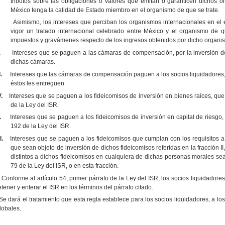
tributos sobre las obligaciones o valores que emitan o garanticen dichos 
México tenga la calidad de Estado miembro en el organismo de que se trate.
Asimismo, los intereses que perciban los organismos internacionales en el e
vigor un tratado internacional celebrado entre México y el organismo de q
impuestos y gravámenes respecto de los ingresos obtenidos por dicho organism
.
Intereses que se paguen a las cámaras de compensación, por la inversión d
dichas cámaras.
I.
Intereses que las cámaras de compensación paguen a los socios liquidadores, 
éstos les entreguen.
V.
Intereses que se paguen a los fideicomisos de inversión en bienes raíces, que 
de la Ley del ISR.
.
Intereses que se paguen a los fideicomisos de inversión en capital de riesgo, 
192 de la Ley del ISR.
I.
Intereses que se paguen a los fideicomisos que cumplan con los requisitos a 
que sean objeto de inversión de dichos fideicomisos referidas en la fracción II
distintos a dichos fideicomisos en cualquiera de dichas personas morales sean
79 de la Ley del ISR, o en esta fracción.
Conforme al artículo 54, primer párrafo de la Ley del ISR, los socios liquidador
etener y enterar el ISR en los términos del párrafo citado.
Se dará el tratamiento que esta regla establece para los socios liquidadores, a 
lobales.