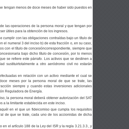
s que tengan menos de doce meses de haber sido puestos en
 de las operaciones de la persona moral y que tengan por
ser útiles para la obtención de los ingresos.
e cumplir con las obligaciones contraídas bajo un título de
 el numeral 3 del inciso b) de esta fracción o, en su caso,
os con el título de concesióncorrespondiente, siempre que
concesionaria bajo dicho título de concesión, por lo menos
ue se refiere este párrafo. Los activos que se destinen a
ad sustituirtotalmente a otro aeródromo civil no estarán
.
efectuadas en relación con un activo mediante el cual se
doce meses por la persona moral de que se trate, las
racción
siempre y cuando estas inversiones adicionales
ión Reguladora de Energía.
ciso, la persona moral deberá obtener autorización del SAT
 a la limitante establecida en este inciso.
 aquél en el que un fideicomiso que cumpla los requisitos
al de que se trate, cada uno de los accionistas de dicha
o en el artículo 188 de la Ley del ISR y la regla 3.21.3.3., y