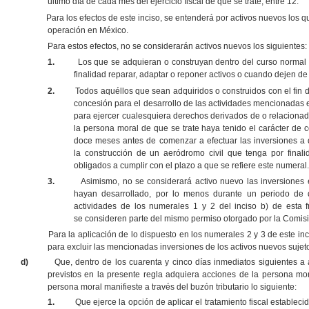
último día de cada mes del ejercicio fiscal de que se trate, entre 12.
Para los efectos de este inciso, se entenderá por activos nuevos lo
operación en México.
Para estos efectos, no se considerarán activos nuevos los siguientes:
1.
Los que se adquieran o construyan dentro del curso normal
finalidad reparar, adaptar o reponer activos o cuando dejen de 
2.
Todos aquéllos que sean adquiridos o construidos con el fin d
concesión para el desarrollo de las actividades mencionadas en
para ejercer cualesquiera derechos derivados de o relacionad
la persona moral de que se trate haya tenido el carácter de 
doce meses antes de comenzar a efectuar las inversiones a q
la construcción de un aeródromo civil que tenga por finalid
obligados a cumplir con el plazo a que se refiere este numeral
3.
Asimismo, no se considerará activo nuevo las inversiones 
hayan desarrollado, por lo menos durante un periodo de 
actividades de los numerales 1 y 2 del inciso b) de esta f
se consideren parte del mismo permiso otorgado por la Comis
Para la aplicación de lo dispuesto en los numerales 2 y 3 de este in
para excluir las mencionadas inversiones de los activos nuevos sujetos
d)
Que, dentro de los cuarenta y cinco días inmediatos siguientes a
previstos en la presente regla adquiera acciones de la persona mor
persona moral manifieste a través del buzón tributario lo siguiente:
1.
Que ejerce la opción de aplicar el tratamiento fiscal establecid