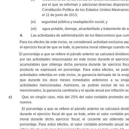
por el que se reforman y adicionan diversas disposicion
Constitución Política de los Estados Unidos Mexicanos
el 11 de junio de 2013;
(vi)
seguridad pública y readaptación social; y
(vii)
agua potable, drenaje, alcantarillado y tratamiento de 
4.
Las actividades de administración de los fideicomisos que cump
Para los efectos de este inciso, se considerará actividad exclusiva aq
el ejercicio fiscal de que se trate, la persona moral obtenga cuando
El porcentaje a que se refiere el párrafo anterior se calculará divid
por las actividades relacionadas en este inciso durante el ejercicio
acumulables que obtenga dicha persona durante tal ejercicio fiscal
producto se expresará en porcentaje. Para estos efectos, se podr
actividades referidas en este inciso, la ganancia derivada de la enaje
que durante los doce meses inmediatos anteriores a su enaje
actividades mencionadas. Asimismo, se podrán excluir de los i
mencionados, la ganancia cambiaria y el ajuste anual por inflación a
c)
Que, en ningún caso, más del 25% del valor contable promedio anua
nuevos.
El porcentaje a que se refiere el párrafo anterior se calculará div
durante el ejercicio fiscal de que se trate, entre el valor contable
moral durante dicho ejercicio fiscal; el cociente así obtenido 
porcentaje. Para estos efectos, el valor contable promedio anual se