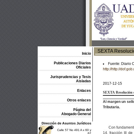
SEXTA Resolución 
Inicio
Publicaciones Diarios
Fuente: Diario 
Oficiales
http://http://dof
Jurisprudencias y Tesis
Aisladas
2017-12-15
Enlaces
SEXTA
Resolución 
Otros enlaces
Al margen un sell
Tributaria.
Página del
Abogado General
Dirección de Asuntos Jurídicos
Con fundamento 
Calle 57 No 491 A x 60 y
14, fracción III d
62