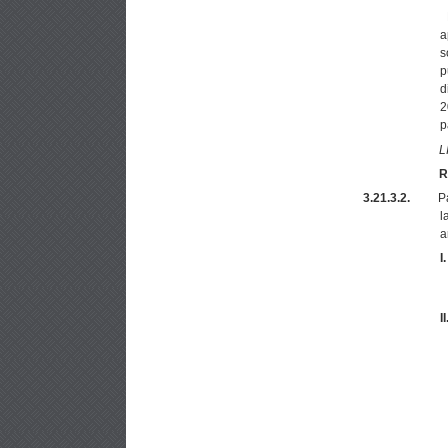
a
s
p
d
2
p
L
R
3.21.3.2.
P
l
a
I.
II