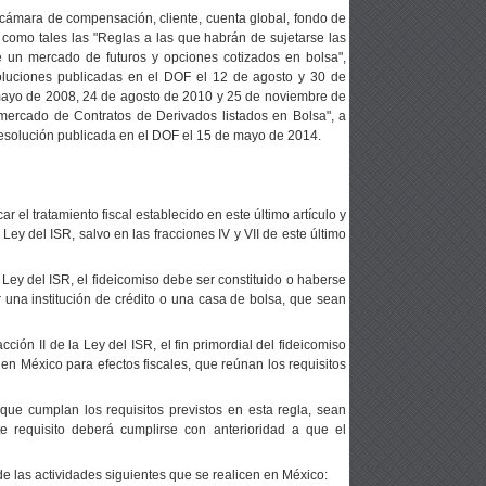
, cámara de compensación, cliente, cuenta global, fondo de
 como tales las "Reglas a las que habrán de sujetarse las
e un mercado de futuros y opciones cotizados en bolsa",
luciones publicadas en el DOF el 12 de agosto y 30 de
 mayo de 2008, 24 de agosto de 2010 y 25 de noviembre de
mercado de Contratos de Derivados listados en Bolsa", a
 resolución publicada en el DOF el 15 de mayo de 2014.
ar el tratamiento fiscal establecido en este último artículo y
 Ley del ISR, salvo en las fracciones IV y VII de este último
la Ley del ISR, el fideicomiso debe ser constituido o haberse
r una institución de crédito o una casa de bolsa, que sean
acción II de la Ley del ISR, el fin primordial del fideicomiso
en México para efectos fiscales, que reúnan los requisitos
s que cumplan los requisitos previstos en esta regla, sean
e requisito deberá cumplirse con anterioridad a que el
de las actividades siguientes que se realicen en México: