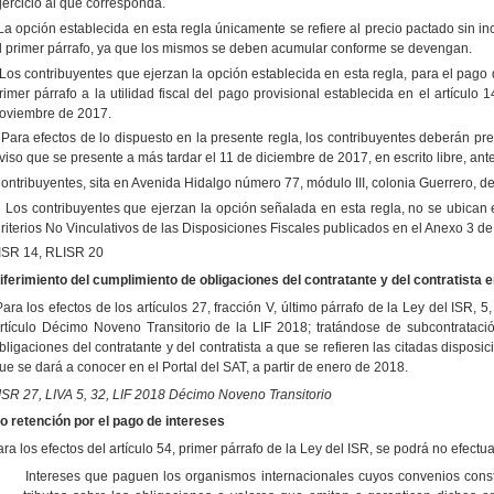
jercicio al que corresponda.
La opción establecida en esta regla únicamente se refiere al precio pactado sin inc
l primer párrafo, ya que los mismos se deben acumular conforme se devengan.
Los contribuyentes que ejerzan la opción establecida en esta regla, para el pago 
rimer párrafo a la utilidad fiscal del pago provisional establecida en el artículo 
oviembre de 2017.
Para efectos de lo dispuesto en la presente regla, los contribuyentes deberán pre
viso que se presente a más tardar el 11 de diciembre de 2017, en escrito libre, an
ontribuyentes, sita en Avenida Hidalgo número 77, módulo III, colonia Guerrero,
Los contribuyentes que ejerzan la opción señalada en esta regla, no se ubican e
riterios No Vinculativos de las Disposiciones Fiscales publicados en el Anexo 3 d
ISR 14, RLISR 20
iferimiento del cumplimiento de obligaciones del contratante y del contratista 
ara los efectos de los artículos 27, fracción V, último párrafo de la Ley del ISR, 5, 
rtículo Décimo Noveno Transitorio de la LIF 2018; tratándose de subcontratació
bligaciones del contratante y del contratista a que se refieren las citadas disposic
ue se dará a conocer en el Portal del SAT, a partir de enero de 2018.
ISR 27, LIVA 5, 32,
LIF 2018
Décimo Noveno Transitorio
o retención por el pago de intereses
ra los efectos del artículo 54, primer párrafo de la Ley del ISR, se podrá no efectu
Intereses que paguen los organismos internacionales cuyos convenios cons