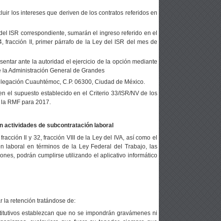
luir los intereses que deriven de los contratos referidos en
del ISR correspondiente, sumarán el ingreso referido en el
14, fracción II, primer párrafo de la Ley del ISR del mes de
sentar ante la autoridad el ejercicio de la opción mediante
te la Administración General de Grandes
 delegación Cuauhtémoc, C.P. 06300, Ciudad de México.
n el supuesto establecido en el Criterio 33/ISR/NV de los
e la RMF para 2017.
en
actividades de subcontratación laboral
fracción II y 32, fracción VIII de la Ley del IVA, así como el
n laboral en términos de la Ley Federal del Trabajo, las
iones, podrán cumplirse utilizando el aplicativo informático
ar la retención tratándose de:
titutivos establezcan que no se impondrán gravámenes ni