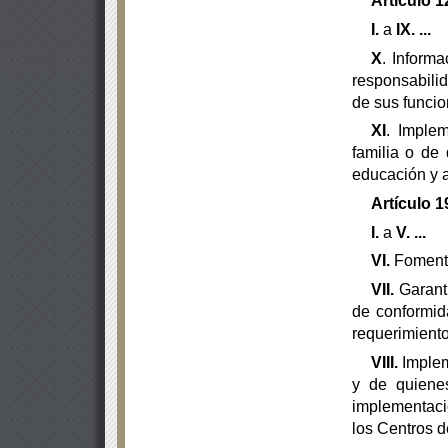
Artículo 1
I.
a
IX.
...
X
. Inform
responsabilid
de sus funcio
XI
. Imple
familia o de 
educación y a
Artículo 1
I.
a
V.
...
VI.
Fomenta
VII.
Garanti
de conformid
requerimiento
VIII.
Implem
y de quienes
implementaci
los Centros
d