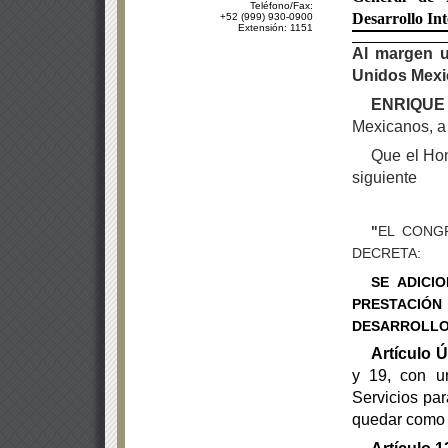
Teléfono/Fax:
Desarrollo Int
+52 (999) 930-0900
Extensión: 1151
Al margen u
Unidos Mexic
ENRIQUE
Mexicanos, a
Que el Hon
siguiente
"
EL CONG
DECRETA:
SE
ADICI
PRESTACIÓ
DESARROLLO 
Artículo 
y 19, con un
Servicios par
quedar como