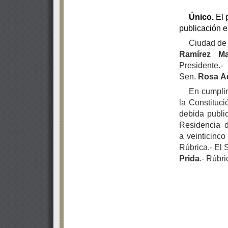
Único
.
El 
publicación e
Ciudad de 
Ramírez Ma
Presidente.
Sen.
Rosa
A
En cumplim
la Constituc
debida publi
Residencia d
a veinticinc
Rúbrica.- El 
Prida
.- Rúbri