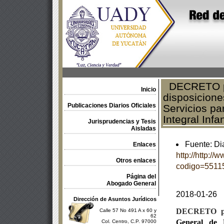
DECRETO por
Inicio
disposicione
Publicaciones Diarios Oficiales
Servicios pa
Integral Infan
Jurisprudencias y Tesis
Aisladas
Fuente: Dia
Enlaces
http://http:/
Otros enlaces
codigo=5511
Página del
Abogado General
2018-01-26
Dirección de Asuntos Jurídicos
DECRETO
Calle 57 No 491 A x 60 y
62
General de P
Col. Centro, C.P. 97000