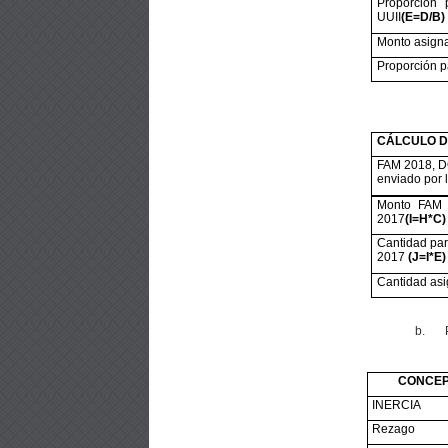
Proporción
UUII
(E=D/B)
Monto asign
Proporción p
CÁLCULO DE
FAM 2018, DO
enviado por
Monto FAM 
2017
(I=H*C)
Cantidad pa
2017
(J=I*E)
Cantidad as
b.
CONCE
INERCIA
Rezago