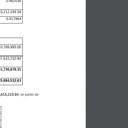
0.982036
33,212,336.59
0.017964
53,789,995.00
97,615,210.94
61,730,678.31
35,884,532.63
,615,210.94
, se partió de: