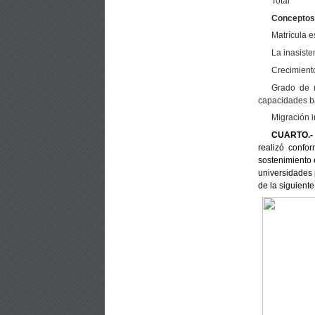
Total
Conceptos
Matrícula e
La inasiste
Crecimiento
Grado de m
capacidades b
Migración i
CUARTO.
realizó confo
sostenimiento e
universidades p
de la siguiente