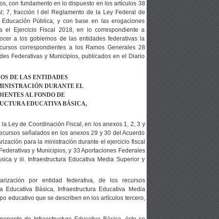
con fundamento en lo dispuesto en los artículos 38
l; 7, fracción I del Reglamento de la Ley Federal de
e Educación Pública; y con base en las erogaciones
el Ejercicio Fiscal 2018, en lo correspondiente a
ocer a los gobiernos de las entidades federativas la
s recursos correspondientes a los Ramos Generales 28
des Federativas y Municipios, publicados en el Diario
OS DE LAS
ENTIDADES
MINISTRACIÓN DURANTE EL
IENTES AL FONDO DE
UCTURA EDUCATIVA BÁSICA,
 la Ley de Coordinación Fiscal, en los anexos 1, 2, 3 y
s recursos señalados en los anexos 29 y 30 del Acuerdo
ización para la ministración durante el ejercicio fiscal
Federativas y Municipios, y 33 Aportaciones Federales
ica y iii. Infraestructura Educativa Media Superior y
rización por entidad federativa, de los recursos
 Educativa Básica, Infraestructura Educativa Media
po educativo que se describen en los artículos tercero,
ponente de Infraestructura Educativa Básica, éste se