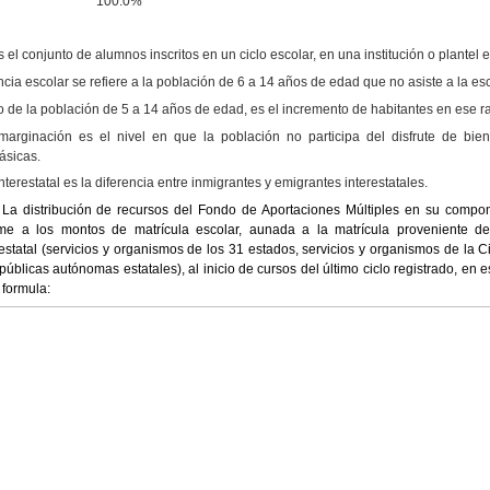
100.0%
s el conjunto de alumnos inscritos en un ciclo escolar, en una institución o plantel 
ncia escolar se refiere a la población de 6 a 14 años de edad que no asiste a la e
 de la población de 5 a 14 años de edad, es el incremento de habitantes en ese r
arginación es el nivel en que la población no participa del disfrute de bien
ásicas.
nterestatal es la diferencia entre inmigrantes y emigrantes interestatales.
-
La distribución de recursos del Fondo de Aportaciones Múltiples en su compo
rme a los montos de matrícula escolar, aunada a la
matrícula proveniente d
statal (servicios y
organismos de los 31 estados, servicios y organismos de la 
úblicas autónomas estatales), al inicio de cursos del último ciclo registrado, en e
 formula: