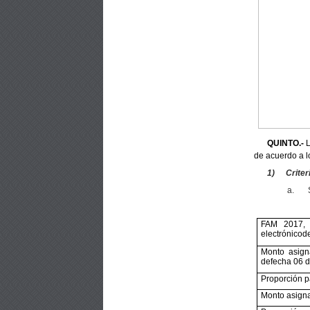
QUINTO.-
L
de acuerdo a lo
1)
Criter
a.
FAM 2017, 
electrónicod
Monto asign
defecha 06 
Proporción 
Monto asig