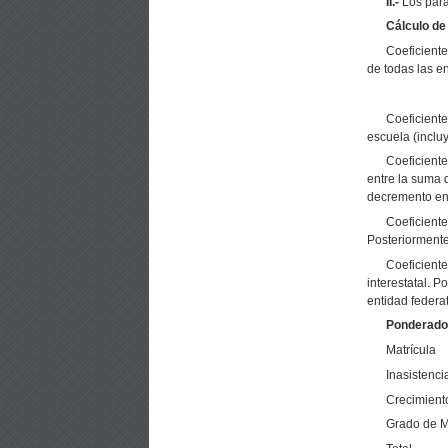
II.-
Los pará
Cálculo de
Coeficiente
de todas las e
Coeficiente
escuela (inclu
Coeficient
entre la suma 
decremento en 
Coeficient
Posteriormente
Coeficiente
interestatal. P
entidad federa
Ponderador
Matrícula
Inasistenci
Crecimient
Grado de 