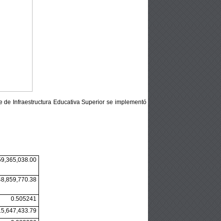
e de
Infraestructura Educativa Superior se implementó
59,365,038.00
48,859,770.38
0.505241
15,647,433.79