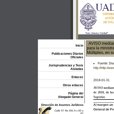
AVISO mediante
Inicio
para la ministr
Múltiples, en 
Publicaciones Diarios
Oficiales
Fuente: Diar
Jurisprudencias y Tesis
http://http:/
Aisladas
Enlaces
2018-01-31
Otros enlaces
AVISO
mediante
de 2018, de lo
Página del
Abogado General
Superior.
Al margen un 
Dirección de Asuntos Jurídicos
General de Pr
Calle 57 No 491 A x 60 y
62