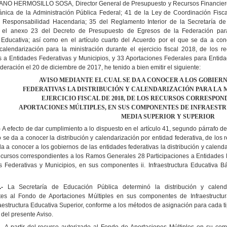
NO HERMOSILLO SOSA, Director General de Presupuesto y Recursos Financieros, 
nica de la Administración Pública Federal; 41 de la Ley de Coordinación Fisca
 Responsabilidad Hacendaria; 35 del Reglamento Interior de la Secretaría d
el anexo 23 del Decreto de Presupuesto de Egresos de la Federación para 
a Educativa; así como en el artículo cuarto del Acuerdo por el que se da a con
 calendarización para la ministración durante el ejercicio fiscal 2018, de lo
s a Entidades Federativas y Municipios, y 33 Aportaciones Federales para Entida
ederación el 20 de diciembre de 2017, he tenido a bien emitir el siguiente:
AVISO MEDIANTE EL CUAL SE DA A CONOCER A LOS GOBIERN
FEDERATIVAS LA DISTRIBUCIÓN Y CALENDARIZACIÓN PARA LA
EJERCICIO FISCAL DE 2018, DE LOS RECURSOS
CORRESPOND
APORTACIONES MÚLTIPLES, EN SUS COMPONENTES
DE INFRAESTR
MEDIA SUPERIOR Y SUPERIOR
-
A efecto de dar cumplimiento a lo dispuesto en el artículo 41, segundo párrafo de
o se da a conocer la distribución y calendarización por entidad federativa, de lo
a a conocer a los gobiernos de las entidades federativas la distribución y calendar
ecursos correspondientes a los Ramos Generales 28 Participaciones a Entidades 
 Federativas y Municipios, en sus componentes ii. Infraestructura Educativa Bás
.-
La Secretaría de Educación Pública determinó la distribución y calenda
tes al Fondo de Aportaciones Múltiples en sus componentes de Infraestructura
raestructura Educativa Superior, conforme a los métodos de asignación para cada ti
 del presente Aviso.
.-
A partir del recurso autorizado al Fondo de Aportaciones Múltiples en su com