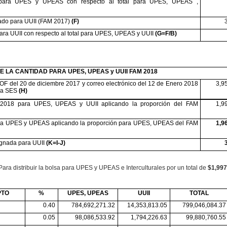
 para UPES y UPEAS con respecto al total para UPES, UPEAS ,
ado para UUII (FAM 2017)
(F)
ara UUII con respecto al total para UPES, UPEAS y UUII
(G=F/B)
 LA CANTIDAD PARA UPES, UPEAS y UUII FAM 2018
F del 20 de diciembre 2017 y correo electrónico del 12 de Enero 2018
3,9
 la SES
(H)
2018 para UPES, UPEAS y UUII aplicando la proporción del FAM
1,9
ra UPES y UPEAS aplicando la proporción para UPES, UPEAS del FAM
1,9
ignada para UUII
(K=I-J)
Para distribuir la bolsa para UPES y UPEAS e Interculturales por un total de
$1,997
PTO
%
UPES,
UPEAS
UUII
TOTAL
0.40
784,692,271.32
14,353,813.05
799,046,084.37
0.05
98,086,533.92
1,794,226.63
99,880,760.55