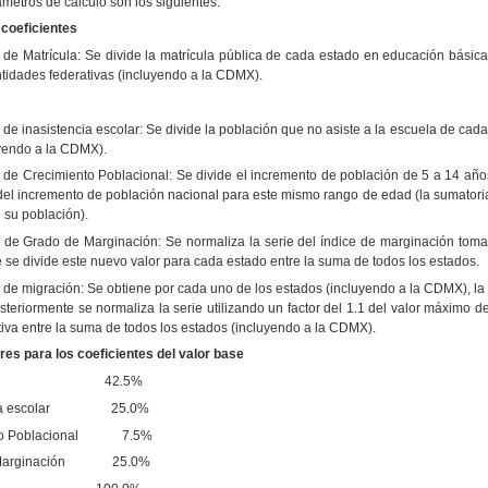
metros de cálculo son los siguientes:
 coeficientes
 de Matrícula: Se divide la matrícula pública de cada estado en educación básica
ntidades federativas (incluyendo a la CDMX).
 de inasistencia escolar: Se divide la población que no asiste a la escuela de cada 
yendo a la CDMX).
e de Crecimiento Poblacional: Se divide el incremento de población de 5 a 14 añ
del incremento de población nacional para este mismo rango de edad (la sumatoria
su población).
e de Grado de Marginación: Se normaliza la serie del índice de marginación toma
 se divide este nuevo valor para cada estado entre la suma de todos los estados.
 de migración: Se obtiene por cada uno de los estados (incluyendo a la CDMX), la 
osteriormente se normaliza la serie utilizando un factor del 1.1 del valor máximo d
tiva entre la suma de todos los estados (incluyendo a la CDMX).
es para los coeficientes del valor base
42.5%
a escolar
25.0%
o Poblacional
7.5%
Marginación
25.0%