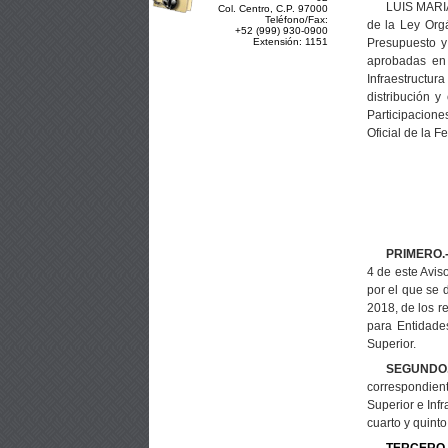
LUIS MARIA
Col. Centro, C.P. 97000
Teléfono/Fax:
de la Ley Orgá
+52 (999) 930-0900
Presupuesto y
Extensión: 1151
aprobadas en 
Infraestructur
distribución y
Participacione
Oficial de la F
PRIMERO
.
4 de este Avis
por el que se d
2018, de los r
para Entidades
Superior.
SEGUNDO
correspondien
Superior e Inf
cuarto y quinto
TERCERO