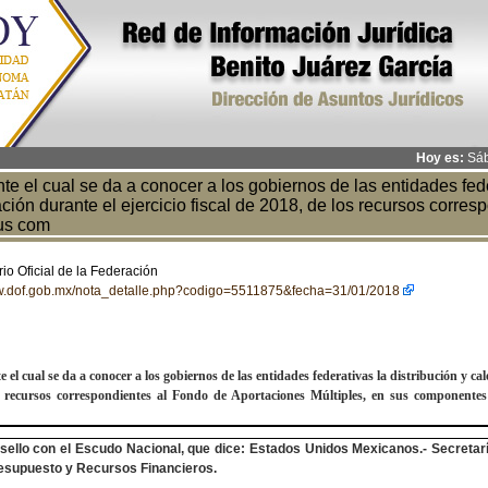
Hoy es:
Sáb
 el cual se da a conocer a los gobiernos de las entidades feder
ación durante el ejercicio fiscal de 2018, de los recursos corr
sus com
io Oficial de la Federación
/www.dof.gob.mx/nota_detalle.php?codigo=5511875&fecha=31/01/2018
 el cual se da a conocer a los gobiernos de las entidades federativas la distribución y
cal
s recursos correspondientes al Fondo
de Aportaciones Múltiples, en sus componentes
sello con el Escudo Nacional, que dice: Estados Unidos Mexicanos.- Secretaría
esupuesto y Recursos Financieros.