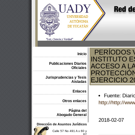
PERÍODOS V
Inicio
INSTITUTO E
Publicaciones Diarios
ACCESO A L
Oficiales
PROTECCIÓN
Jurisprudencias y Tesis
EJERCICIO 20
Aisladas
Enlaces
Fuente: Diari
Otros enlaces
http://http://ww
Página del
Abogado General
2018-02-07
Dirección de Asuntos Jurídicos
Calle 57 No 491 A x 60 y
62