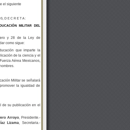
e el siguiente
D E C R E T A :
DUCACIÓN MILITAR DEL
imero y 28 de la Ley de
edar como sigue:
ducación que imparte la
icación de la ciencia y el
 y Fuerza Aérea Mexicanos,
 hombres.
cación Militar se señalará
 promover la igualdad de
l de su publicación en el
dero Arroyo
, Presidente.-
íaz Lizama
, Secretaria.-