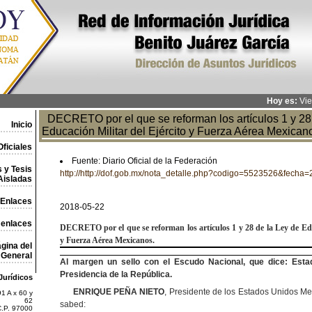
Hoy es:
Vie
DECRETO por el que se reforman los artículos 1 y 28 
Inicio
Educación Militar del Ejército y Fuerza Aérea Mexican
ficiales
Fuente: Diario Oficial de la Federación
 y Tesis
http://http://dof.gob.mx/nota_detalle.php?codigo=5523526&fecha
Aisladas
Enlaces
2018-05-22
 enlaces
DECRETO
por el que se reforman los artículos 1 y 28 de la Ley de Ed
y Fuerza Aérea
Mexicanos.
gina del
General
Al margen un sello con el Escudo Nacional, que dice: Esta
Presidencia de la República.
Jurídicos
ENRIQUE PEÑA NIETO
, Presidente de los Estados Unidos Me
1 A x 60 y
62
sabed:
C.P. 97000