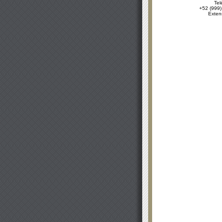
Tel
+52 (999)
Exten