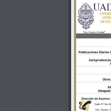
Publicaciones Diarios O
Jurisprudencias
Otros
Pá
Abogado 
Dirección de Asuntos 
Calle 57 No 49
Col. Centro, 