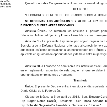
éfono/Fax:
Que el Honorable Congreso de la Unión, se ha servido dirigirm
 930-0900
sión: 1151
DECRETO
"
EL CONGRESO GENERAL DE LOS ESTADOS UNIDOS MEXICANOS, 
SE REFORMAN LOS ARTÍCULOS 1 Y 28 DE LA LEY DE E
EJÉRCITO Y FUERZA AÉREA
MEXICANOS
Artículo Único.-
Se reforman los artículos 1, párrafo pr
Educación Militar del Ejército y Fuerza Aérea Mexicanos, para qu
Artículo 1.-
La presente Ley tiene por objeto regular la E
Secretaría de la Defensa Nacional, orientada al conocimiento y apl
arte militar, así como otras afines a las necesidades del Ejército
aplicable en igualdad de oportunidades y de trato entre mujeres y
...
Artículo 28.-
El proceso de admisión a las Instituciones de Edu
en el reglamento respectivo de esta Ley, en el que se deberá
oportunidades entre mujeres y hombres.
Transitorio
Único.
El presente Decreto entrará en vigor el día siguiente a
Diario Oficial de la Federación.
Ciudad de México, a 5 de abril de 2018.- Sen.
Ernesto Cor
Dip.
Edgar Romo
García
, Presidente.- Sen.
Rosa Adriana D
Dip.
Sofía del Sagrario De León Maza
, Secretaria.- Rúbricas.
"