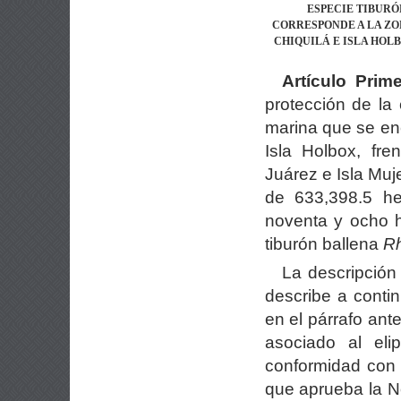
ESPECIE TIBURÓ
CORRESPONDE A LA ZO
CHIQUILÁ E ISLA HOL
Artículo Prime
protección de la 
marina que se enc
Isla Holbox, fr
Juárez e Isla Muj
de 633,398.5 hec
noventa y ocho h
tiburón ballena
Rh
La descripción 
describe a conti
en el párrafo ant
asociado al eli
conformidad con l
que aprueba la N