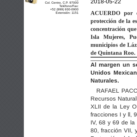
2018-05-22
Col. Centro, C.P. 97000
Teléfono/Fax:
+52 (999) 930-0900
ACUERDO
por 
Extensión: 1151
protección de la e
concentración que
Isla
Mujeres, Pu
municipios de Láz
de Quintana Roo.
Al margen un se
Unidos Mexican
Naturales.
RAFAEL PACCH
Recursos Naturale
XLII de la Ley O
fracciones I y ll, 
IV, 68 y 69 de la 
80, fracción VII,