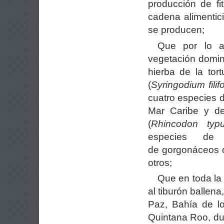
producción de fi
cadena alimentic
se producen;
Que por lo a
vegetación domi
hierba de la tort
(
Syringodium
fili
cuatro especies d
Mar Caribe y del
(
Rhincodon typ
especies de c
de gorgonáceos q
otros;
Que en toda la 
al tiburón ballen
Paz, Bahía de lo
Quintana Roo, du