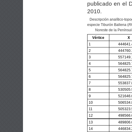
publicado en el D
2010.
Descripción analítico-topog
especie Tiburón Ballena (
Rh
Noreste de la Penínsul
Vértice
X
1
444641.
2
444760.
3
557149.
4
564825.
5
564825.
6
564825.
7
553837.
8
530505.
9
521646.
10
506534.
11
505323.
12
498566.
13
489806.
14
446834.