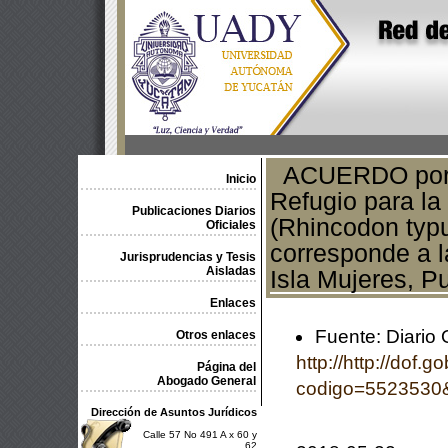
ACUERDO por e
Inicio
Refugio para la
Publicaciones Diarios
(Rhincodon typu
Oficiales
corresponde a l
Jurisprudencias y Tesis
Aisladas
Isla Mujeres, Pu
Enlaces
Fuente: Diario 
Otros enlaces
http://http://dof.
Página del
Abogado General
codigo=5523530
Dirección de Asuntos Jurídicos
Calle 57 No 491 A x 60 y
62