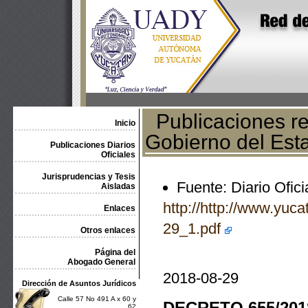
Publicaciones rel
Inicio
Gobierno del Est
Publicaciones Diarios
Oficiales
Jurisprudencias y Tesis
Fuente: Diario Ofic
Aisladas
http://http://www.yuca
Enlaces
29_1.pdf
Otros enlaces
Página del
Abogado General
2018-08-29
Dirección de Asuntos Jurídicos
Calle 57 No 491 A x 60 y
DECRETO 655/201
62