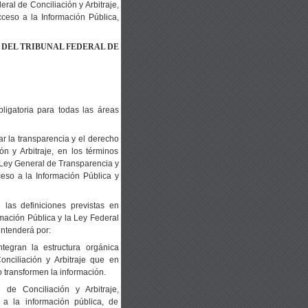
eral de Conciliación y Arbitraje,
ceso a la Información Pública,
N
DEL TRIBUNAL FEDERAL DE
ligatoria para todas las áreas
ar la transparencia y el derecho
n y Arbitraje, en los términos
a Ley General de Transparencia y
eso a la Información Pública y
las definiciones previstas en
rmación Pública y la Ley Federal
entenderá por:
ntegran la estructura orgánica
nciliación y Arbitraje que en
 transformen la información.
de Conciliación y Arbitraje,
 a la información pública, de