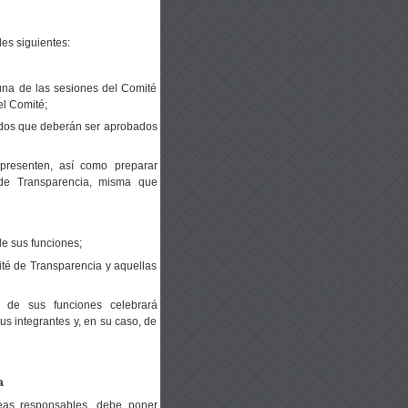
des siguientes:
una de las sesiones del Comité
el Comité;
rdos que deberán ser aprobados
 presenten, así como preparar
de Transparencia, misma que
de sus funciones;
é de Transparencia y aquellas
 de sus funciones celebrará
us integrantes y, en su caso, de
a
reas responsables, debe poner