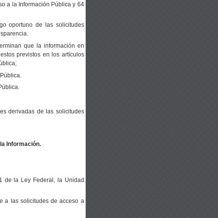
so a la Información Pública y 64
o oportuno de las solicitudes
nsparencia.
terminan que la información en
stos previstos en los artículos
ública;
Pública.
Pública.
es derivadas de las solicitudes
la Información.
1 de la Ley Federal
, la Unidad
te a las solicitudes de acceso a