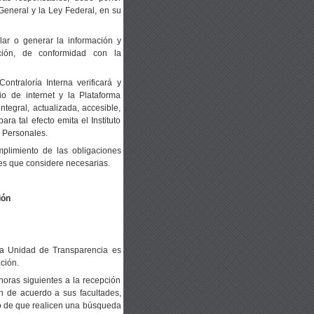
 General y la Ley Federal, en su
ar o generar la información y
ción, de conformidad con la
ntraloría Interna verificará y
io de internet y la Plataforma
tegral, actualizada, accesible,
ra tal efecto emita el Instituto
 Personales.
mplimiento de las obligaciones
es que considere necesarias.
ión
 la Unidad de Transparencia es
ción.
 horas siguientes a la recepción
n de acuerdo a sus facultades,
eto de que realicen una búsqueda