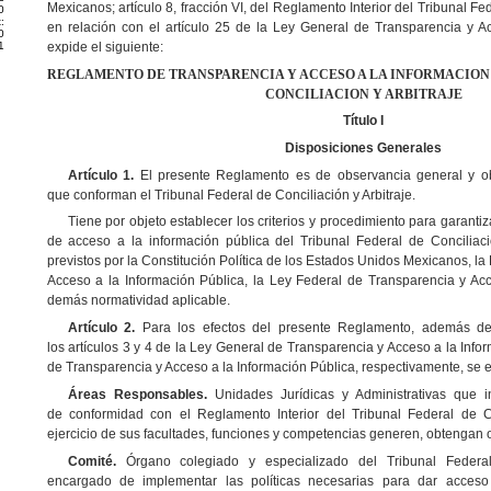
Mexicanos; artículo 8, fracción VI, del Reglamento Interior del Tribunal Fed
0
:
en relación con el artículo 25 de la Ley General de Transparencia y Ac
0
expide el siguiente:
1
REGLAMENTO DE TRANSPARENCIA Y ACCESO A LA INFORMACIO
CONCILIACION Y ARBITRAJE
Título I
Disposiciones Generales
Artículo 1.
El presente Reglamento
es de observancia general y ob
que
conforman el Tribunal Federal de Conciliación y Arbitraje.
T
iene por objeto establecer los criterios y procedimiento para garantiz
de acceso a la información pública del Tribunal Federal de Conciliació
previstos por la Constitución Política de los Estados Unidos Mexicanos, l
Acceso a la Información Pública, la Ley Federal de Transparencia y Acc
demás normatividad aplicable.
Artículo 2.
Para los efectos del presente Reglamento, además de 
los artículos 3 y 4 de la Ley General de Transparencia y Acceso a la Info
de Transparencia y Acceso a la Información Pública, respectivamente, se 
Áreas Responsables.
U
nidades Jurídicas y Administrativas que i
de conformidad con el Reglamento Interior del Tribunal Federal de Co
ejercicio de sus facultades, funciones y competencias generen, obtengan o
Comité.
Órgano colegiado y especializado del Tribunal Federal 
encargado de implementar las políticas necesarias para dar acceso