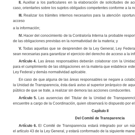
II.
Auxiliar a los particulares en la elaboración de solicitudes de a
caso, orientarles sobre los sujetos obligados competentes conforme a la n
III.
Realizar los trámites internos necesarios para la atención oportuna
acceso
a la información;
IV.
Hacer del conocimiento de la Contraloría Interna la probable respon
de las obligaciones previstas en la normatividad de la materia; y
V.
Todas aquellas que se desprenden de la Ley General, Ley Federa
sean necesarias para garantizar el ejercicio del derecho de acceso a la in
Artículo 4.
Las áreas responsables deberán colaborar con la Unidad
para el cumplimiento de las obligaciones en la materia que establece est
Ley Federal y demás normatividad aplicable.
En caso de que alguna de las áreas responsables se negare a colabor
la
Unidad de Transparencia, ésta dará aviso al superior jerárquico de aqu
público
de que se trate, a realizar sin demora las acciones conducentes.
Artículo 5.
Las ausencias del Titular de la Unidad de Transparenci
encuentre
a cargo de la Coordinación, quien observará lo dispuesto por el 
Capítulo II
Del Comité de Transparencia
Artículo 6.
El Comité de Transparencia estará integrado por un nú
el artículo 43 de la Ley General, y estará conformado de la siguiente mane