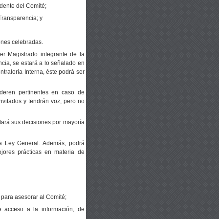
dente del Comité;
Transparencia; y
ones celebradas.
er Magistrado integrante de la
cia, se estará a lo señalado en
traloría Interna, éste podrá ser
ideren pertinentes en caso de
nvitados y tendrán voz, pero no
ptará sus decisiones por mayoría
 la Ley General. Además,
podrá
jores prácticas en materia de
 para asesorar al Comité;
e acceso a la información, de