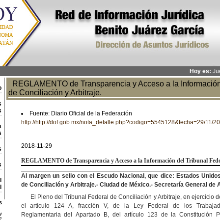
Hoy es:
Jue
REGLAMENTO de Transparencia y Acceso a la Información 
o
de Conciliación y Arbitraje.
s
s
Fuente: Diario Oficial de la Federación
http://http://dof.gob.mx/nota_detalle.php?codigo=5545128&fecha=29/11/2
s
s
2018-11-29
s
REGLAMENTO
de Transparencia y Acceso a la Información del Tribunal Feder
s
Al margen un sello con el Escudo Nacional, que dice: Estados Unidos
l
de Conciliación y Arbitraje.- Ciudad de México.- Secretaría General de
l
El Pleno del Tribunal Federal de Conciliación y Arbitraje, en ejercicio 
s
el artículo 124 A, fracción V, de la Ley Federal de los Trabajad
y
Reglamentaria del Apartado B, del artículo 123 de la Constitución P
2