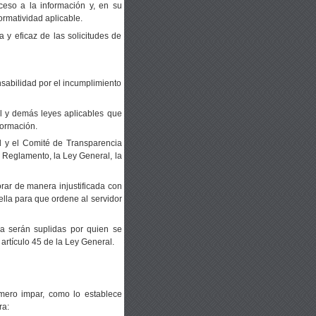
cceso a la información y, en su
ormatividad aplicable.
 y eficaz de las solicitudes de
sabilidad por el incumplimiento
l y demás leyes aplicables que
formación.
 y el Comité de Transparencia
e Reglamento, la Ley General, la
ar de manera injustificada con
ella para que ordene al servidor
a serán suplidas por quien se
artículo 45 de la Ley General.
mero impar, como lo establece
ra: