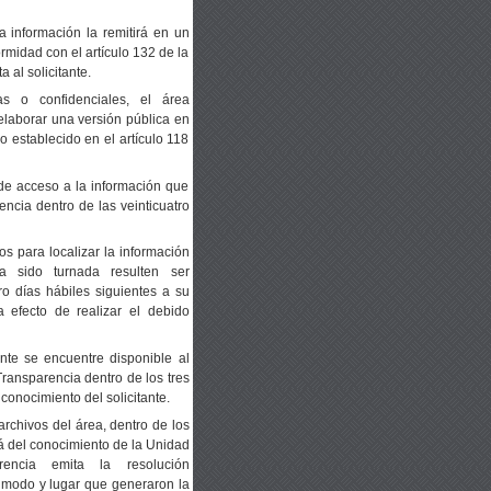
 información la remitirá en un
rmidad con el artículo 132 de la
 al solicitante.
s o confidenciales, el área
 elaborar una versión pública en
o establecido en el artículo 118
de acceso a la información que
ncia dentro de las veinticuatro
s para localizar la información
 sido turnada resulten ser
ro días hábiles siguientes a su
 efecto de realizar el debido
ante se encuentre disponible al
Transparencia dentro de los tres
 conocimiento del solicitante.
rchivos del área, dentro de los
ará del conocimiento de la Unidad
ncia emita la resolución
, modo y lugar que generaron la