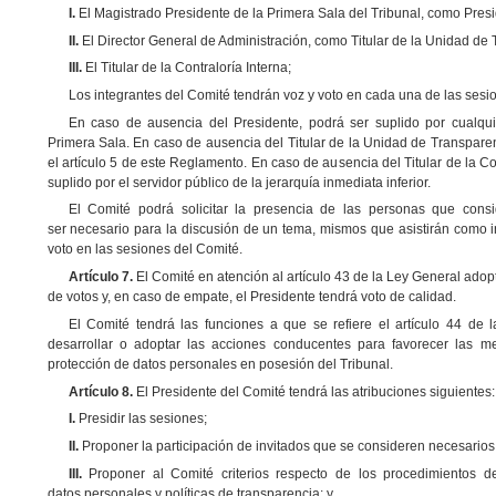
I.
El
Magistrado Presidente de la Primera Sala del Tribunal, como Presi
II.
El Director General de Administración, como Titular de la Unidad de 
III.
El Titular de la Contraloría Interna;
Los integrantes del Comité tendrán voz y voto en cada una de las sesi
En caso de ausencia del Presidente, podrá ser suplido por cualqui
Primera Sala. En caso de ausencia del Titular de la Unidad de Transparen
el artículo 5 de este Reglamento. En caso de ausencia del Titular de la Con
suplido por el servidor público de la jerarquía inmediata inferior.
El Comité podrá solicitar la presencia de las personas que cons
ser necesario para la discusión de un tema, mismos que asistirán como i
voto en las sesiones del Comité.
Artículo 7.
El Comité en atención al artículo 43 de la Ley General ado
de votos y, en caso de empate, el Presidente tendrá voto de calidad.
El Comité tendrá las funciones a que se refiere el artículo 44 de
desarrollar
o adoptar las acciones conducentes para favorecer las me
protección de datos
personales en posesión del Tribunal.
Artículo 8.
El Presidente del Comité tendrá las atribuciones siguientes:
I.
Presidir las sesiones;
II.
Proponer la participación de invitados que se consideren necesarios
III.
Proponer al Comité criterios respecto de los procedimientos d
datos personales y políticas de transparencia; y