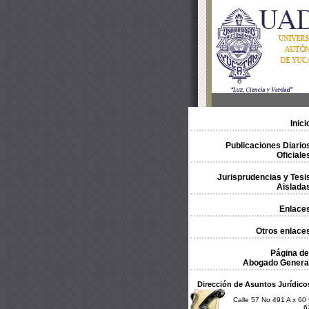
Inici
Publicaciones Diario
Oficiale
Jurisprudencias y Tesi
Aislada
Enlace
Otros enlace
Página de
Abogado Genera
Dirección de Asuntos Jurídico
Calle 57 No 491 A x 60 
6