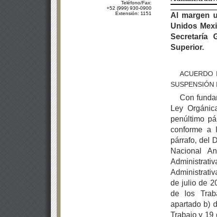
Teléfono/Fax:
+52 (999) 930-0900
Extensión: 1151
Al margen u
Unidos Mexic
Secretaría
Superior.
ACUERDO 
SUSPENSIÓN 
Con fundam
Ley Orgánica
penúltimo pár
conforme a l
párrafo, del 
Nacional An
Administrati
Administrativ
de julio de 2
de los Trab
apartado b) d
Trabajo y 19 