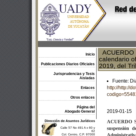
ACUERDO SS/
Inicio
calendario o
Publicaciones Diarios Oficiales
2019, del Tri
Jurisprudencias y Tesis
Aisladas
Fuente: Dia
http://http://
Enlaces
codigo=5548
Otros enlaces
Página del
2019-01-15
Abogado General
Dirección de Asuntos Jurídicos
ACUERDO
suspensión d
Calle 57 No 491 A x 60 y
62
Administrativ
Col. Centro, C.P. 97000