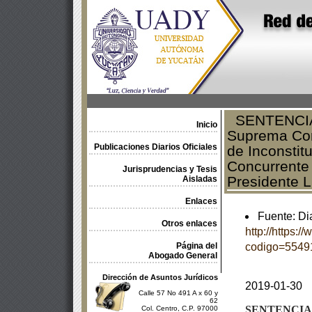
SENTENCIA d
Inicio
Suprema Cort
Publicaciones Diarios Oficiales
de Inconstit
Concurrente 
Jurisprudencias y Tesis
Presidente L
Aisladas
Enlaces
Fuente: Dia
Otros enlaces
http://https:
Página del
codigo=5549
Abogado General
Dirección de Asuntos Jurídicos
2019-01-30
Calle 57 No 491 A x 60 y
62
SENTENCIA
Col. Centro, C.P. 97000