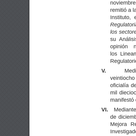
noviembre
remitió a 
Instituto,
Regulatori
los sector
su Anális
opinión 
los Linea
Regulatorio
V.
Med
veintioch
oficialía 
mil dieci
manifestó 
VI.
Mediante
de diciemb
Mejora Re
Investiga