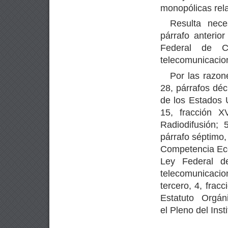
monopólicas relat
Resulta nece
párrafo anterio
Federal de C
telecomunicacion
Por las razon
28, párrafos déc
de los Estados U
15, fracción X
Radiodifusión; 
párrafo séptimo, 
Competencia Eco
Ley Federal d
telecomunicacio
tercero, 4, fracc
Estatuto Orgán
el Pleno del Inst