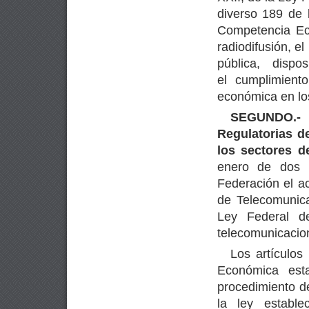
diverso 189 de 
Competencia Ec
radiodifusión, el
pública, dispo
el cumplimient
económica en los
SEGUNDO.- 
Regulatorias d
los sectores d
enero de dos m
Federación el ac
de Telecomunica
Ley Federal d
telecomunicacion
Los artículo
Económica esta
procedimiento d
la ley establ