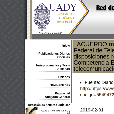
ACUERDO median
Inicio
Federal de Tel
Publicaciones Diarios
disposiciones r
Oficiales
Competencia E
Jurisprudencias y Tesis
telecomunicaci
Aisladas
Enlaces
Fuente: Diario
Otros enlaces
http://https://w
Página del
codigo=554947
Abogado General
Dirección de Asuntos Jurídicos
2019-02-01
Calle 57 No 491 A x 60 y
62