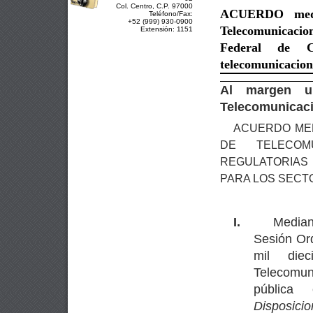
Col. Centro, C.P. 97000
ACUERDO
me
Teléfono/Fax:
+52 (999) 930-0900
Telecomunicacion
Extensión: 1151
Federal de C
telecomunicacion
Al margen un
Telecomunicaci
ACUERDO MED
DE TELECOMU
REGULATORIAS
PARA LOS SECT
I.
Median
Sesión Ord
mil die
Telecomun
pública
Disposicio