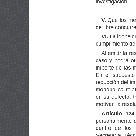
investigación;
V.
Que los med
de libre concurr
VI.
La idoneida
cumplimiento de
Al emitir la r
caso y podrá ot
importe de las m
En el supuesto
reducción del im
monopólica relat
en su defecto, t
motivan la resol
Artículo 124-
personalmente al
dentro de los 
Secretaría Técn