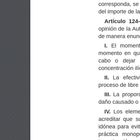
corresponda, se 
del importe de l
Artículo 124
opinión de la Au
de manera enunci
I.
El momento 
momento en que 
cabo o dejar s
concentración ilí
II.
La efectiv
proceso de libr
III.
La proporc
daño causado o 
IV.
Los elemen
acreditar que s
idónea para evit
práctica monopó