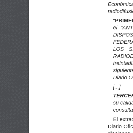
Económic
radiodifus
"
PRIME
el
"
AN
DISPO
FEDER
LOS S
RADIOD
treinta
d
siguien
Diario O
[
...
]
TERCE
su calid
consulta
El extra
Diario Ofi