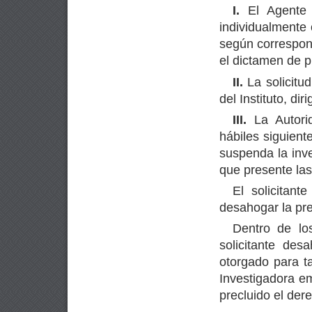
I.
El Agente E
individualmente
según correspond
el dictamen de p
II.
La solicitu
del Instituto, dir
III.
La Autorid
hábiles siguient
suspenda la inve
que presente las
El solicitan
desahogar la pre
Dentro de lo
solicitante de
otorgado para ta
Investigadora e
precluido el der