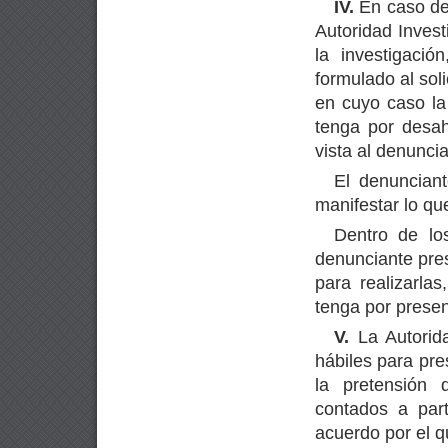
IV.
En caso de 
Autoridad Inves
la investigació
formulado al soli
en cuyo caso la
tenga por desah
vista al denuncia
El denuncian
manifestar lo q
Dentro de lo
denunciante pre
para realizarla
tenga por presen
V.
La Autorida
hábiles para pre
la pretensión d
contados a part
acuerdo por el q