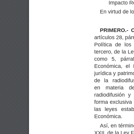
Impacto Re
En virtud de 
PRIMERO.- Co
artículos 28, pá
Política de lo
tercero, de la L
como 5, párra
Económica, el 
jurídica y patrim
de la radiodif
en materia d
radiodifusión y
forma exclusiva 
las leyes esta
Económica.
Así, en términ
XXII, de la Ley 