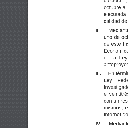
dieciocho,
octubre al
ejecutada
calidad de
II.
Mediante
uno de oct
de este In
Económica 
de la Ley
anteproyec
III.
En términ
Ley Fede
Investigad
el veintit
con un res
mismos, e
Internet del
IV.
Mediant