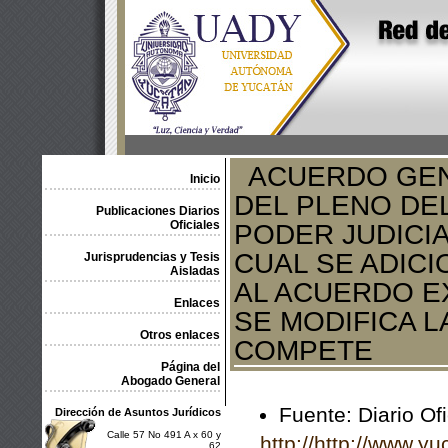
ACUERDO GENE
Inicio
DEL PLENO DE
Publicaciones Diarios
Oficiales
PODER JUDICIA
CUAL SE ADIC
Jurisprudencias y Tesis
Aisladas
AL ACUERDO EX
Enlaces
SE MODIFICA L
Otros enlaces
COMPETE
Página del
Abogado General
Fuente: Diario Of
Dirección de Asuntos Jurídicos
Calle 57 No 491 A x 60 y
http://http://www.y
62