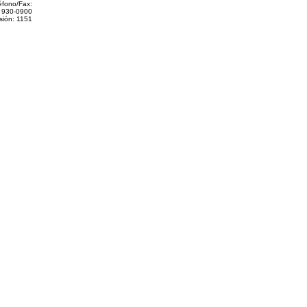
éfono/Fax:
 930-0900
sión: 1151