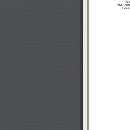
Tel
+52 (999)
Exten