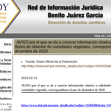
Hoy es:
Sáb
AVISO por el que se da a conocer información relativa
Inicio
títulos de obtentor de variedades vegetales, correspon
diciembre de 2018.
ficiales
 y Tesis
Fuente: Diario Oficial de la Federación
Aisladas
http://https://www.dof.gob.mx/nota_detalle.php?codigo=5550450
Enlaces
2019-02-15
 enlaces
AVISO
por el que se da a conocer información relativa a solicitude
gina del
variedades vegetales,
correspondiente al mes de diciembre de 2018.
General
Jurídicos
1 A x 60 y
https://www.dof.gob.mx/nota_detalle.php?codigo=5550450&fecha=15/
62
C.P. 97000