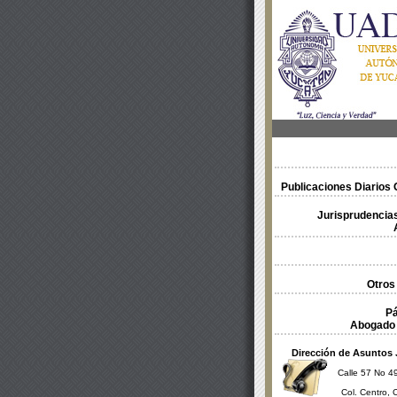
Publicaciones Diarios O
Jurisprudencias
Otros
Pá
Abogado 
Dirección de Asuntos 
Calle 57 No 49
Col. Centro, 