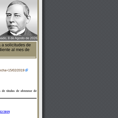
ado, 8 de Agosto de 2026
 a solicitudes de
diente al mes de
&fecha=15/02/2019
s de títulos de obtentor de
02/2019