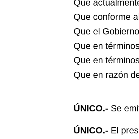
Que
actualment
Que
conforme
a
Que
el
Gobiern
Que
en
término
Que
en
término
Que
en
razón
d
ÚNICO.-
Se
emi
ÚNICO.-
El
pres