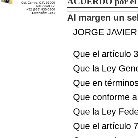
ACUERDO
por el
Col. Centro, C.P. 97000
Teléfono/Fax:
+52 (999) 930-0900
Extensión: 1151
Al margen un sel
JORGE
JAVIER
Que
el
artículo
3
Que
la
Ley
Gene
Que
en
término
Que
conforme
a
Que
la
Ley
Fede
Que
el
artículo