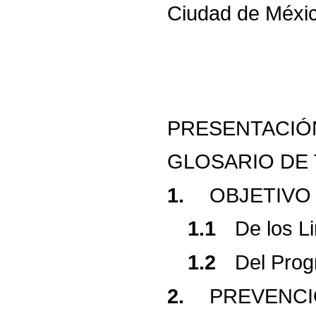
Ciudad
de
Méxic
PRESENTACIÓ
GLOSARIO
DE
1.
OBJETIVO
1.1
De
los
L
1.2
Del
Prog
2.
PREVENC