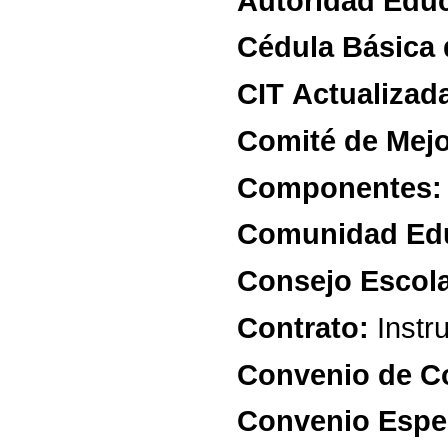
Autoridad
Educ
Cédula
Básica
CIT
Actualizad
Comité
de
Mej
Componentes:
Comunidad
Ed
Consejo
Escol
Contrato:
Instr
Convenio
de
C
Convenio
Espe