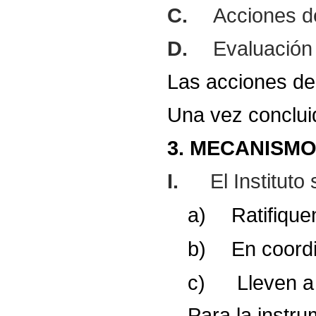
C.
Acciones d
D.
Evaluación 
Las
acciones
de
Una
vez
conclu
3.
MECANISM
I.
El Institut
a)
Ratifique
b)
En
coord
c)
Lleven
a
Para
la
instru