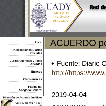
ACUERDO por e
Inicio
Publicaciones Diarios
Oficiales
Jurisprudencias y Tesis
Fuente: Diario O
Aisladas
http://https://w
Enlaces
Otros enlaces
Página del
Abogado General
2019-04-04
Dirección de Asuntos Jurídicos
Calle 57 No 491 A x 60 y
62