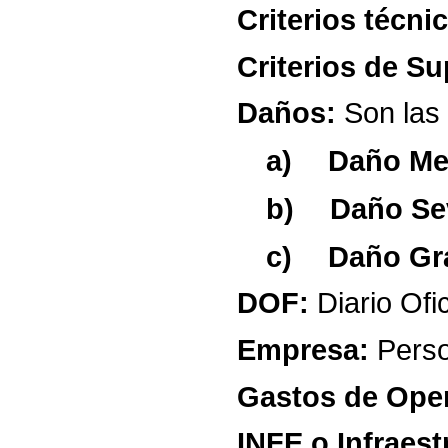
Criterios
técni
Criterios
de
Su
Daños:
Son
las
a)
Daño
Me
b)
Daño
Se
c)
Daño
Gr
DOF:
Diario
Ofic
Empresa:
Pers
Gastos
de
Oper
INFE
o
Infraest