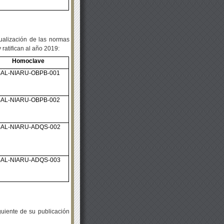
ualización de las normas
ratifican al año 2019:
Homoclave
BAL-NIARU-OBPB-001
BAL-NIARU-OBPB-002
BAL-NIARU-ADQS-002
BAL-NIARU-ADQS-003
iguiente de su publicación