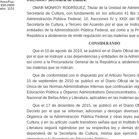
CULTURA.- Secretaría de Cultura.
éfono/Fax:
 930-0900
OMAR MONROY RODRÍGUEZ, Titular de la Unidad de Administ
sión: 1151
Secretaría de Cultura, con fundamento en los artículos 41 Bis 
Administración Pública Federal; 10, fracciones IV y XXIX del R
Secretaría de Cultura, y Tercero del Acuerdo por el que se inst
entidades de la Administración Pública Federal, así como a la P
República a abstenerse de emitir regulación en las materias que se
CONSIDERANDO
Que el 10 de agosto de 2010, se publicó en el Diario Oficial d
por el que se instruye a las dependencias y entidades de la Admin
así como a la Procuraduría General de la República a absteners
las materias que se indican;
Que de conformidad con lo dispuesto por el Artículo Tercero d
10 de septiembre de 2010 se publicó en el Diario Oficial de la
Única de las Normas Administrativas Internas que continuarán vig
Educación Pública y Órganos Administrativos Desconcentrados, ent
Nacional de Bellas Artes y Literatura, aplicables en las materias qu
Que el 17 de diciembre de 2015, se publicó en el Diario Ofi
Decreto por el que se reforman, adicionan y derogan diversas
Orgánica de la Administración Pública Federal y otras leyes pa
Cultura; y en su artículo cuarto transitorio señala que el Instituto
Literatura seguirá rigiéndose por su respectiva ley y demás di
dependerá de la Secretaría de Cultura, misma que ejercerá 
otorgaban a la Secretaría de Educación Pública;