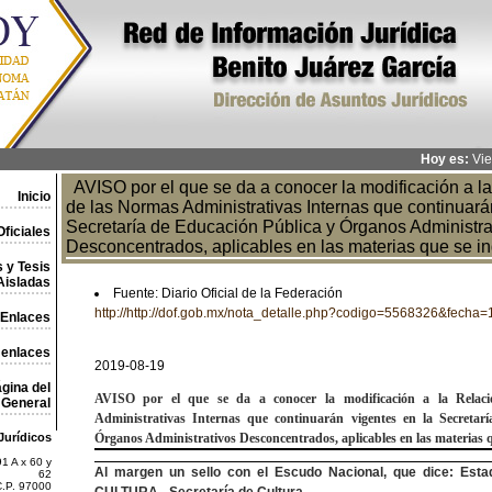
Hoy es:
Vie
AVISO por el que se da a conocer la modificación a l
Inicio
de las Normas Administrativas Internas que continuará
Secretaría de Educación Pública y Órganos Administra
ficiales
Desconcentrados, aplicables en las materias que se i
 y Tesis
Aisladas
Fuente: Diario Oficial de la Federación
http://http://dof.gob.mx/nota_detalle.php?codigo=5568326&fecha
Enlaces
 enlaces
2019-08-19
gina del
AVISO
por el que se da a conocer la modificación a la Rela
General
Administrativas Internas que
continuarán vigentes en la Secretar
Jurídicos
Órganos Administrativos Desconcentrados,
aplicables en las materias 
1 A x 60 y
Al margen un sello con el Escudo Nacional, que dice: Esta
62
C.P. 97000