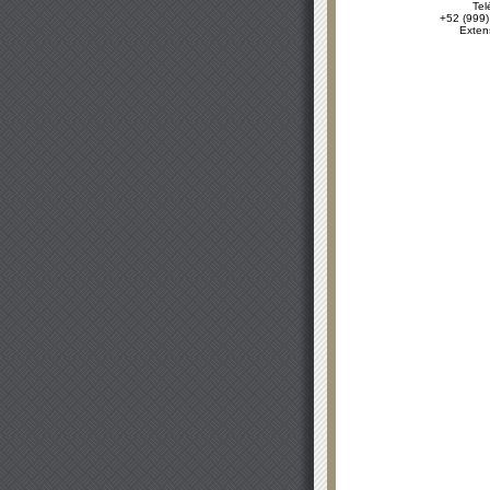
Tel
+52 (999)
Exten