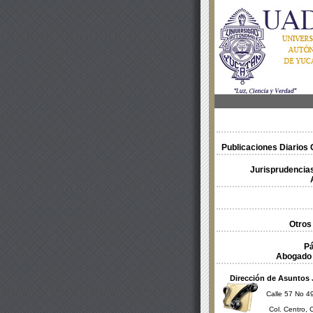
Publicaciones Diarios O
Jurisprudencias
Otros
Pá
Abogado 
Dirección de Asuntos 
Calle 57 No 49
Col. Centro, 