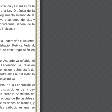
ración y Finanzas de la
de la Ley Orgánica de la
eglamento Interior de la
ruye a las dependencias y
rocuraduría General de la
 indican, y
e la Federación el Acuerdo
istración Pública Federal,
e de emitir regulación en
el Acuerdo ya referido, el
 Federación, la Relación
entes en la Secretaría de
re ellos la del Instituto
e se indican;
cial de la Federación el
 disposiciones de la Ley
ra crear la Secretaría de
 Nacional de Bellas Artes y
sposiciones aplicables, y
las atribuciones que se