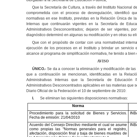
Que la Secretaría de Cultura, a través del Instituto Nacional de
comprometida con el proceso de desregulación, identificó que
normativas en ese Instituto, previstas en la Relación Única de l
Internas que continuarán vigentes en la Secretaría de Educ
Administrativos Desconcentrados; dejaron de ser vigentes, po
diagnóstico determinó en algunas su modificación y en otras su el
Que con el propósito de contar con una normatividad interna
ejecución de los procesos en el Instituto y brindar un servicio e
alcance al programa de simplificación normativa, he tenido a bien e
AVIS
O
ÚNICO.-
Se da a conocer la eliminación y modificación de las
que a continuación se mencionan, identificadas en la Relac
Administrativas Internas que la Secretaría de Educación
Administrativos Desconcentrados aplicables en las materias que se
Diario Oficial de la Federación el 10 de septiembre de 2010:
I.
Se eliminan las siguientes disposiciones normativas:
Norma
Procedimiento para la solicitud de Bienes y Servicios.
INB
Fecha de emisión: 21/04/2010
Acuerdo del Consejo Directivo mediante el cual se asume
INB
como propias las "Normas generales para el registro,
afectación, disposición final y baja de bienes muebles de