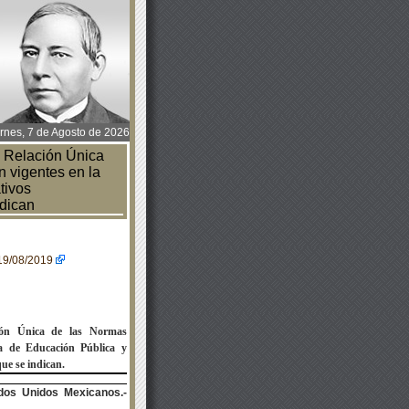
rnes, 7 de Agosto de 2026
a Relación Única
n vigentes en la
tivos
ndican
=19/08/2019
ción Única de las Normas
ía de Educación Pública y
que se indican.
dos Unidos Mexicanos.-