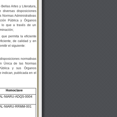
 Bellas Artes y Literatura,
 diversas disposiciones
as Normas Administrativas
ación Pública y Órganos
r lo que a través de un
iminación;
 que permita la eficiente
ficiente, de calidad y en
mitir el siguiente:
 disposiciones normativas
ión Única de las Normas
 Pública y sus Órganos
 indican, publicada en el
Homoclave
AL-NIARU-ADQS-0004
AL-NIARU-RRMM-001