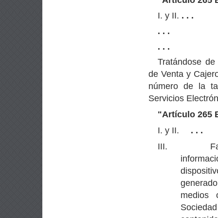
I. y II.
. . .
. . .
. . .
Tratándose de 
de Venta y Cajero
número de la ta
Servicios Electrón
"
Artículo 265 
I. y II.
. . .
III.
F
informac
dispositi
generado
medios o
Sociedad