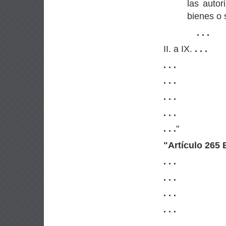
las autor
bienes o 
. . .
II. a IX.
. . .
. . .
. . .
. . .
. . .
. . .
"
"
Artículo 265 
. . .
. . .
. . .
. . .
. . .