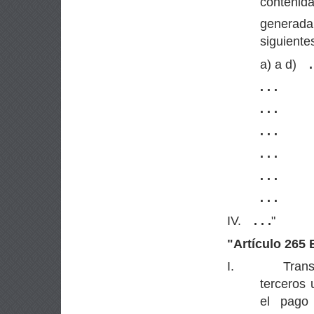
contenida
generada
siguiente
a) a d)
.
. . .
. . .
. . .
. . .
. . .
. . .
IV.
. . .
"
"
Artículo 265 B
I.
Trans
terceros 
el pago