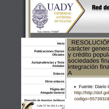
RESOLUCIÓN qu
Inicio
carácter genera
Publicaciones Diarios
y crédito popul
Oficiales
sociedades fin
Jurisprudencias y Tesis
integración fin
Aisladas
A
Enlaces
Otros enlaces
Fuente: Diario 
Página del
http://http://dof.
Abogado General
codigo=5573932&
Dirección de Asuntos Jurídicos
Calle 57 No 491 A x 60 y
62