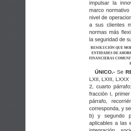
impulsar la inno
marco normativo 
nivel de operacio
a sus clientes m
normas más flexi
la seguridad de su
RESOLUCIÓN QUE MOD
ENTIDADES DE AHORR
FINANCIERAS COMUNIT
ÚNICO.-
Se
R
LXII, LXIII, LXXX 
2, cuarto párrafo
fracción I, prime
párrafo, recor
corresponda, y s
b) y segundo pá
aplicables a las
integración, so