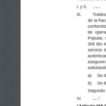
I. y II.
. . .
III.
Tratánd
de la fra
conformid
de opera
Popular, 
265 Bis 4
servicio 
autentic
asegur
solicitand
a)
Se d
b)
Se d
Segundo p
IV.
. . .
"
"
Artículo 265 B