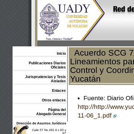
Acuerdo SCG 7/2
Inicio
Lineamientos par
Publicaciones Diarios
Oficiales
Control y Coord
Yucatán
Jurisprudencias y Tesis
Aisladas
Enlaces
Fuente: Diario Of
Otros enlaces
http://http://www.y
Página del
Abogado General
11-06_1.pdf
Dirección de Asuntos Jurídicos
Calle 57 No 491 A x 60 y
62