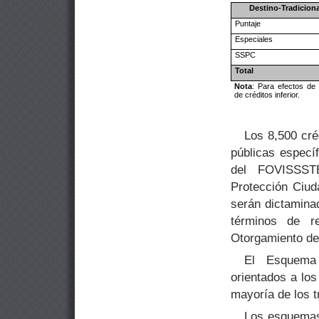
Destino-Tradiciona
Puntaje
Especiales
SSPC
Total
Nota
: Para efectos de
de
créditos inferior.
Los 8,500 cré
públicas especí
del FOVISSST
Protección Ciud
serán dictamina
términos de r
Otorgamiento de 
El Esquema 
orientados a lo
mayoría de los t
Los esquemas