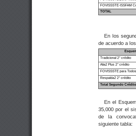
FOVISSSTE-ISSFAM Co
TOTAL
En los segund
de acuerdo a lo
Esque
Tradicional
2° crédito
Alia2 Plus
2° crédito
FOVISSSTE para Todos
Respalda2
2° crédito
Total Segundo Crédito
En el Esquema
35,000 por el s
de la convoca
siguiente tabla: