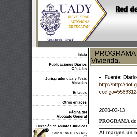
PROGRAMA de 
Inicio
Vivienda.
Publicaciones Diarios
Oficiales
Fuente: Diario
Jurisprudencias y Tesis
Aisladas
http://http://dof
codigo=5586312
Enlaces
Otros enlaces
2020-02-13
Página del
Abogado General
PROGRAMA
de
Dirección de Asuntos Jurídicos
Al margen un lo
Calle 57 No 491 A x 60 y
62