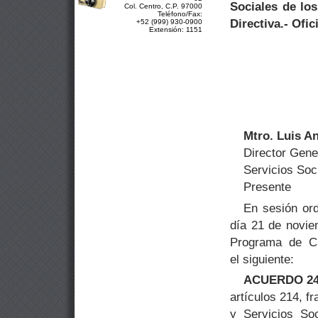
Sociales de los
Col. Centro, C.P. 97000
Teléfono/Fax:
Directiva.- Ofi
+52 (999) 930-0900
Extensión: 1151
Mtro. Luis A
Director Gener
Servicios Soc
Presente
En sesión ord
día 21 de noviem
Programa de Cr
el siguiente:
ACUERDO 24.
artículos 214, fr
y Servicios So