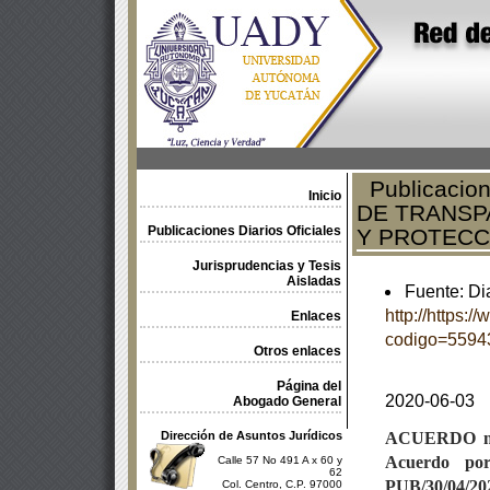
Publicacion
Inicio
DE TRANSP
Publicaciones Diarios Oficiales
Y PROTECC
Jurisprudencias y Tesis
Aisladas
Fuente: Dia
http://https:
Enlaces
codigo=5594
Otros enlaces
Página del
2020-06-03
Abogado General
Dirección de Asuntos Jurídicos
ACUERDO
Acuerdo por
Calle 57 No 491 A x 60 y
62
PUB/30/04/2020
Col. Centro, C.P. 97000