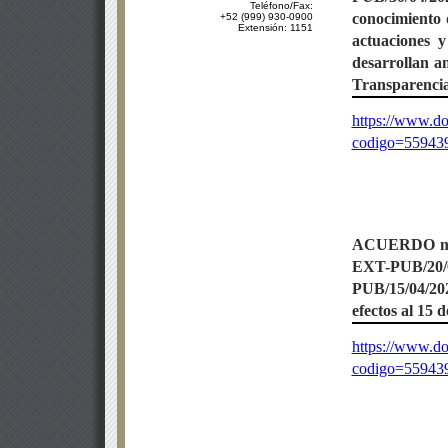
Teléfono/Fax:
conocimiento 
+52 (999) 930-0900
Extensión: 1151
actuaciones y
desarrollan a
Transparencia
https://www.do
codigo=55943
ACUERDO
m
EXT-PUB/20
PUB/15/04/202
efectos al 15 d
https://www.do
codigo=55943