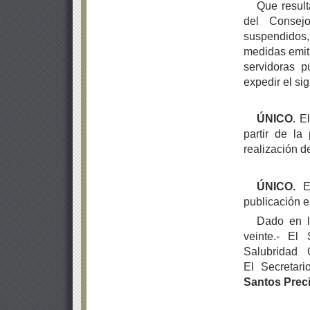
Que result
del Consej
suspendidos, 
medidas emiti
servidoras p
expedir el si
ÚNICO
. E
partir de la
realización de
ÚNICO.
El
publicación e
Dado en l
veinte.- El
Salubridad
El Secretar
Santos Prec