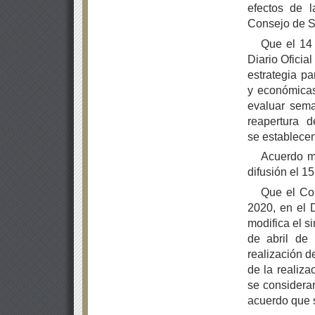
efectos de l
Consejo de S
Que el 14 
Diario Oficia
estrategia pa
y económicas
evaluar sema
reapertura 
se establecen
Acuerdo mo
difusión el 1
Que el Co
2020, en el D
modifica el si
de abril de
realización d
de la realiza
se considerar
acuerdo que s