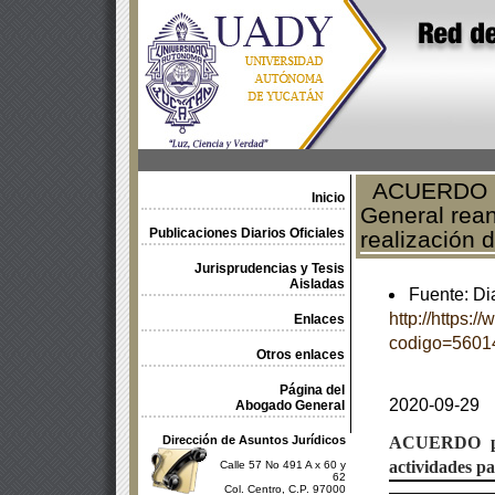
ACUERDO por
Inicio
General rean
Publicaciones Diarios Oficiales
realización d
Jurisprudencias y Tesis
Aisladas
Fuente: Dia
http://https:
Enlaces
codigo=5601
Otros enlaces
Página del
2020-09-29
Abogado General
Dirección de Asuntos Jurídicos
ACUERDO
actividades pa
Calle 57 No 491 A x 60 y
62
Col. Centro, C.P. 97000