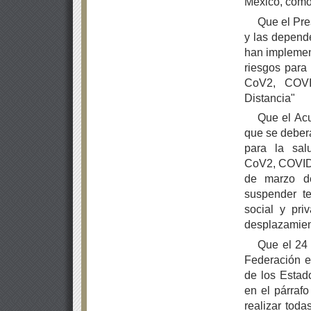
México, como 
Que el Pre
y las depend
han implement
riesgos para
CoV2, COVI
Distancia"
Que el Acu
que se deberá
para la sal
CoV2, COVID-1
de marzo de
suspender te
social y pri
desplazamien
Que el 24 
Federación e
de los Esta
en el párrafo
realizar tod