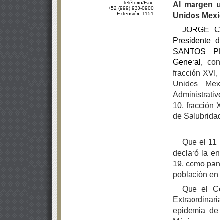
Teléfono/Fax:
Al margen u
+52 (999) 930-0900
Extensión: 1151
Unidos Mexi
JORGE CA
Presidente 
SANTOS P
General,
con
fracción XVI,
Unidos Mex
Administrativ
10, fracción 
de Salubrida
Que el 11 
declaró la e
19, como pan
población en 
Que el Co
Extraordina
epidemia de