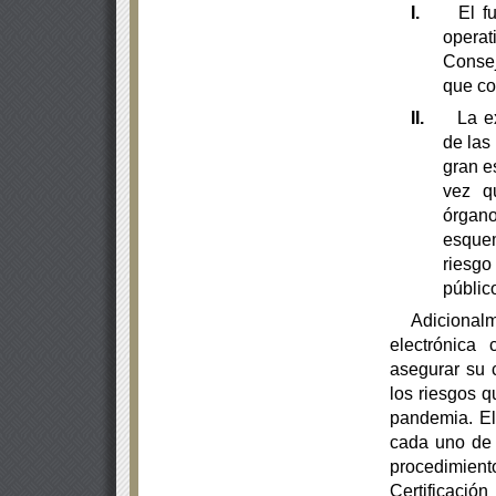
I.
El f
operat
Consej
que co
II.
La e
de las
gran e
vez
q
órgano
esque
riesgo
públic
Adicional
electrónica
asegurar su 
los riesgos q
pandemia. El
cada uno de 
procedimien
Certificaci