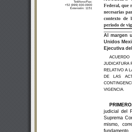
Teléfono/Fax:
Federal, que r
+52 (999) 930-0900
Extensión: 1151
necesarias par
contexto de
periodo de vig
Al margen u
Unidos Mexic
Ejecutiva de
ACUERDO 
JUDICATURA 
RELATIVO A 
DE LAS
AC
CONTINGENCI
VIGENCIA.
PRIMERO
judicial del
Suprema Cort
mismo, corr
fundamento