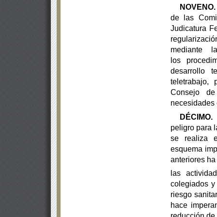
NOVENO.
de las Comi
Judicatura F
regularizaci
mediante l
los
procedi
desarrollo 
teletrabajo,
Consejo de 
necesidades q
DÉCIMO.
E
peligro para 
se realiza
esquema
imp
anteriores ha 
las activid
colegiados y 
riesgo sanit
hace impera
reducción de 