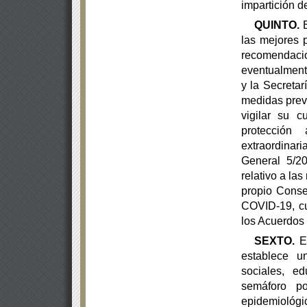
impartición
d
QUINTO.
E
las mejores p
recomendac
eventualment
y la Secretar
medidas prev
vigilar su c
protección
extraordinari
General 5/2
relativo a la
propio Conse
COVID-19, cu
los Acuerdos 
SEXTO.
El
establece un
sociales, e
semáforo po
epidemiológi