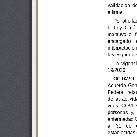
validación de
e.firma.
Por otro la
la Ley Orgán
mantuvo el 
encargado 
interpretaci
los esquemas 
La vigenc
19/2020;
OCTAVO.
Acuerdo Gene
Federal, rela
de las
activi
virus COVID-
personas y,
enfermedad C
al 31 de o
establecidas