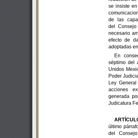
se insiste en
comunicacion
de las capa
del
Consejo 
necesario amp
efecto de d
adoptadas en
En consec
séptimo del 
Unidos Mexic
Poder Judicia
Ley General
acciones ex
generada po
Judicatura Fe
ARTÍCUL
último párraf
del Consejo