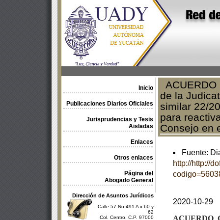
ACUERDO Gen
Inicio
de la Judica
Publicaciones Diarios Oficiales
similar 22/2
para reactiva
Jurisprudencias y Tesis
Consejo en e
Aisladas
Enlaces
Fuente: Dia
Otros enlaces
http://http://
Página del
codigo=5603
Abogado General
Dirección de Asuntos Jurídicos
2020-10-29
Calle 57 No 491 A x 60 y
62
ACUERDO
Col. Centro, C.P. 97000