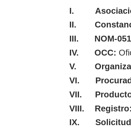
I.
Asociaci
II.
Constan
III.
NOM-051
IV.
OCC:
Ofi
V.
Organiza
VI.
Procurad
VII.
Product
VIII.
Registro
IX.
Solicitu