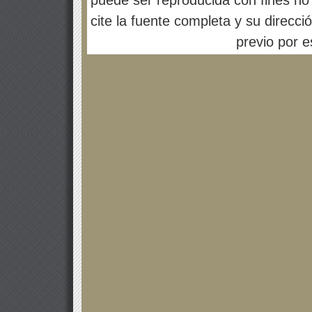
puede ser reproducida con fines no 
cite la fuente completa y su direcci
previo por es