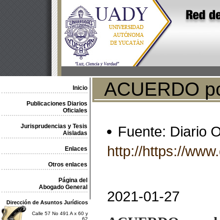
ACUERDO por e
Inicio
Publicaciones Diarios
Oficiales
Jurisprudencias y Tesis
Fuente: Diario O
Aisladas
http://https://w
Enlaces
Otros enlaces
Página del
Abogado General
2021-01-27
Dirección de Asuntos Jurídicos
Calle 57 No 491 A x 60 y
62