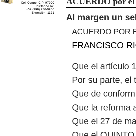
ACUERDO
por el
Col. Centro, C.P. 97000
Teléfono/Fax:
+52 (999) 930-0900
Extensión: 1151
Al margen un se
ACUERDO
POR
FRANCISCO
R
Que el artículo 
Por su parte, el
Que de conformid
Que la reforma a
Que el 27 de mar
Que el QUINTO T