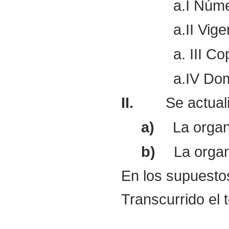
a.I Núme
a.II Vige
a. III C
a.IV Dom
II.
Se actual
a)
La organ
b)
La organ
En los supuestos
Transcurrido el 