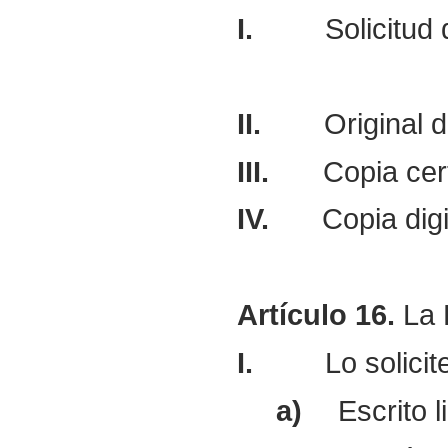
I.
Solicitud 
II.
Original 
III.
Copia cert
IV.
Copia dig
Artículo
16.
La 
I.
Lo solici
a)
Escrito 