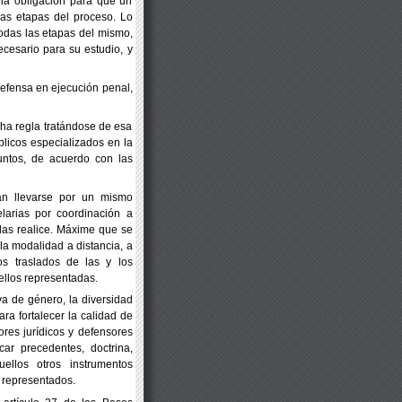
 la obligación para que un
las etapas del proceso. Lo
odas las etapas del mismo,
ecesario para su estudio, y
defensa en ejecución penal,
ha regla tratándose de esa
blicos especializados en la
untos, de acuerdo con las
án llevarse por un mismo
elarias por coordinación a
las realice. Máxime que se
la modalidad a distancia, a
os
traslados de las y los
ellos
representadas.
a de género, la diversidad
ra fortalecer la calidad de
ores jurídicos y defensores
ar precedentes, doctrina,
uellos otros instrumentos
representados.