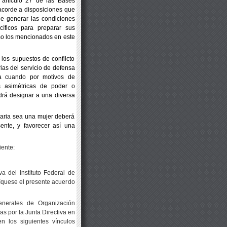
l artículo 27 de las Bases
 acorde a disposiciones que
de generar las condiciones
cíficos para preparar sus
o los mencionados en este
 los supuestos de conflicto
rias del servicio de defensa
ta cuando por motivos de
es asimétricas de poder o
drá designar a una diversa
uaria sea una mujer deberá
ente, y favorecer así una
iente:
a del Instituto Federal de
líquese el presente acuerdo
enerales de Organización
s por la Junta Directiva en
n los siguientes vínculos