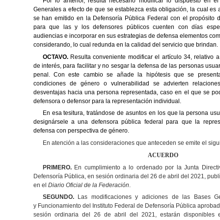
Por lo anterior, resulta necesario modificar lo dispuesto en e
Generales a efecto
de que se establezca esta obligación, la cual es
se han emitido en la Defensoría
Pública Federal con el propósito 
para que las y los defensores públicos cuenten
con días espe
audiencias e incorporar en sus estrategias de defensa elementos
com
considerando, lo cual redunda en la calidad del servicio que brindan.
OCTAVO.
Resulta conveniente modificar el artículo 34, relativo a
de interés,
para facilitar y no sesgar la defensa de las personas usua
penal. Con este cambio
se añade la hipótesis que se presen
condiciones de género o vulnerabilidad se
advierten relacion
desventajas hacia una persona representada, caso en el que se
po
defensora o defensor para la representación individual.
En esa tesitura, tratándose de asuntos en los que la persona us
designársele a
una defensora pública federal para que la repres
defensa con perspectiva de género.
En atención a las consideraciones que anteceden se emite el sigu
ACUERDO
PRIMERO.
En cumplimiento a lo ordenado por la Junta Directiv
Defensoría Pública, en sesión ordinaria del 26 de abril del 2021, pub
en el
Diario Oficial de la
Federación
.
SEGUNDO.
Las modificaciones y adiciones de las Bases G
y Funcionamiento del Instituto Federal de Defensoría Pública aprobada
sesión ordinaria del 26 de abril del 2021, estarán disponibles e