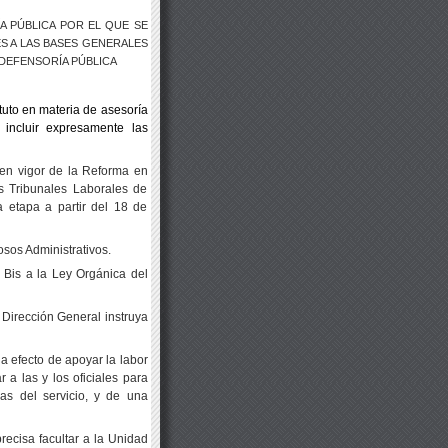
A PÚBLICA POR EL QUE SE
S A LAS BASES GENERALES
DEFENSORÍA PÚBLICA
tuto en materia de asesoría
 incluir expresamente las
 en vigor de la Reforma en
s Tribunales Laborales de
a etapa a partir del 18 de
osos Administrativos.
3 Bis a la Ley Orgánica del
 Dirección General instruya
a efecto de apoyar la labor
r a las y los oficiales para
ias del servicio, y de una
precisa facultar a la Unidad