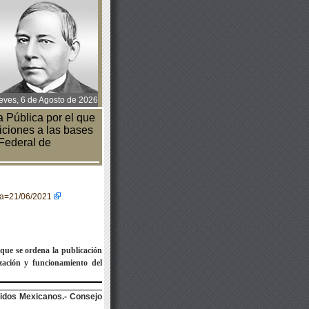
ves, 6 de Agosto de 2026
 Pública por el que
iciones a las bases
 Federal de
cha=21/06/2021
l que se ordena la publicación
ización y funcionamiento del
nidos Mexicanos.- Consejo