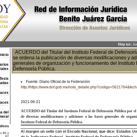
Hoy es:
Jue
ACUERDO del Titular del Instituto Federal de Defensoría
Inicio
se ordena la publicación de diversas modificaciones y ad
generales de organización y funcionamiento del Instituto
arios
Defensoría Pública.
iales
Tesis
Fuente: Diario Oficial de la Federación
ladas
http://https://www.dof.gob.mx/nota_detalle.php?codigo=5621764&fe
laces
2021-06-21
laces
ACUERDO
del Titular del Instituto Federal de Defensoría Pública por e
a del
neral
de diversas
modificaciones y adiciones a las bases generales de organ
Instituto Federal de
Defensoría Pública.
ídicos
Al margen un sello con el Escudo Nacional, que dice: Estados U
x 60 y
62