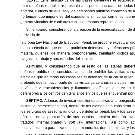
SEXTO.
En el artículo 32 de las Bases Generales se establece
mismo defensor
público represente a la persona usuaria en todas 
anterior, a efecto de que las y los
defensores públicos conozcan de t
no tengan que imponerse del expediente sin
contar con el tiempo n
generar vínculos de confianza con las personas
representadas.
Sin embargo, considerando la creación de la especialización de 
derivada de
la propia Ley Nacional de Ejecución Penal, se propone exceptuar dic
etapa a efecto
de que en ella participen defensoras y defensores pú
materia, quienes, de manera
preponderante, tramitarán dichos as
cargas de trabajo y necesidades del servicio.
Asimismo, y considerando que el resto de las etapas deber
defensor público, se
considera adecuado prohibir las visitas carc
efecto de que en todos los casos sea el
defensor de la causa quien 
pretende que la mayor parte de las visitas carcelarias
se efectúen en 
través de videoconferencias y llamadas telefónicas que eviten l
defensores a los centros penitenciarios en los que se encuentran por 
SÉPTIMO.
Además de invocar cuestiones alusivas a la perspectiv
cultural e
interseccionalidad, dentro de los elementos a considerar pa
los servicios de asesoría
jurídica y de defensa penal, las y los ases
públicos en la promoción de sus asuntos,
también deberán invoc
tratados internacionales y
soft law
internacional, así como
aq
necesarios para garantizar de mejor manera los derechos de las y los