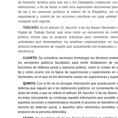
de Asesoría Jurídica para que las y los Delegados coadyuven con 
atribuciones, a fin de llevar a cabo una supervisión documental ple
de las y los asesores jurídicos al interior de la República, así co
seguimiento y control de las acciones colectivas en cada entidad 
cualquier acto urgente.
TERCERO.
En el artículo 51, fracción V de las Bases Generales s
Digital de Trabajo Social, que sirve como un mecanismo de contr
jurídica, mismo que se propone actualizar para considerar rubros
actividades que desempeñan los analistas especializados en es
diversos instrumentos de registro que actualmente son empleados y
electrónica.
CUARTO.
Se considera necesario homologar los términos emplea
los servidores
públicos facultados para emitir dictámenes de e
funciones de defensa penal y
asesoría jurídica, como el cuerpo de 
tal y como ocurre con la figura de
supervisoras y supervisores en e
Generales, en el que se les denomina cuerpo de
supervisoras y super
QUINTO.
Con el fin de no divulgar información que pueda poner e
defensa que
siguen las y los defensores públicos, es conveniente mo
actas de visita a que se
refiere el artículo 49, fracción V de las Base
en éstas únicamente se contenga
aquella información que acredite s
aquellas acciones a implementarse durante el
proceso en beneficio d
servicio de defensa penal, y aquellos otros elementos
sensibles
perjuicio de la persona defendida.