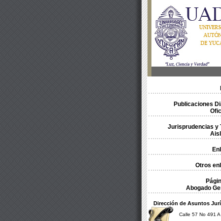
Publicaciones Di
Ofic
Jurisprudencias y 
Ais
En
Otros en
Págin
Abogado Ge
Dirección de Asuntos Jur
Calle 57 No 491 A 