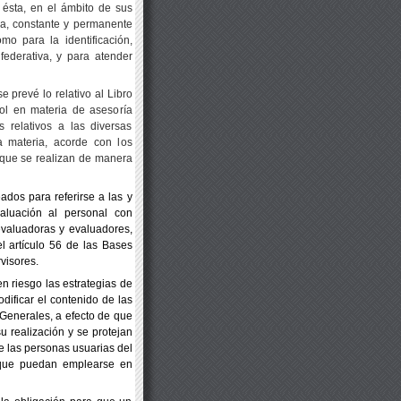
ésta, en el ámbito de sus
na, constante y permanente
mo para la identificación,
federativa, y para atender
e prevé lo relativo al Libro
ol en materia de asesoría
 relativos a las diversas
a materia, acorde con los
 que se realizan de manera
dos para referirse a las y
valuación al personal con
evaluadoras y evaluadores,
l artículo 56 de las Bases
visores.
n riesgo las estrategias de
dificar el contenido de las
s Generales, a efecto de que
u realización y se protejan
e las personas usuarias del
 que puedan emplearse en