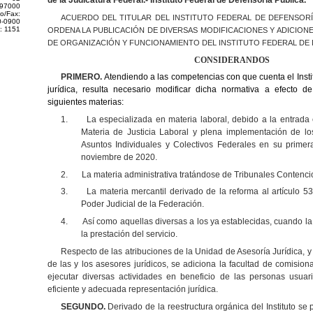
de la Judicatura Federal.- Instituto Federal de Defensoría Pública.
 97000
o/Fax:
ACUERDO DEL TITULAR DEL INSTITUTO FEDERAL DE DEFENSORÍ
0-0900
: 1151
ORDENA LA
PUBLICACIÓN DE DIVERSAS MODIFICACIONES Y ADICIONE
DE ORGANIZACIÓN Y
FUNCIONAMIENTO DEL INSTITUTO FEDERAL DE 
CONSIDERANDOS
PRIMERO.
Atendiendo a las competencias con que cuenta el Insti
jurídica,
resulta necesario modificar dicha normativa a efecto de
siguientes materias:
1.
La especializada en materia laboral, debido a la entrada
Materia de Justicia Laboral y plena implementación de lo
Asuntos Individuales y Colectivos Federales en su primer
noviembre de 2020.
2.
La materia administrativa tratándose de Tribunales Contenci
3.
La materia mercantil derivado de la reforma al artículo 5
Poder Judicial de la Federación.
4.
Así como aquellas diversas a los ya establecidas, cuando la
la prestación del servicio.
Respecto de las atribuciones de la Unidad de Asesoría Jurídica, y 
de las y los asesores jurídicos, se adiciona la facultad de comisiona
ejecutar diversas actividades en beneficio de las personas usuar
eficiente y adecuada representación jurídica.
SEGUNDO.
Derivado de la reestructura orgánica del Instituto se 