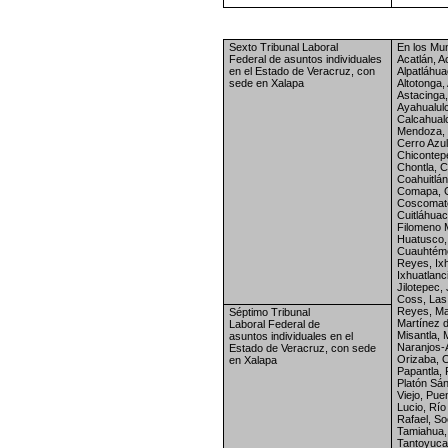
Sexto Tribunal Laboral
En los Mun
Federal
de asuntos individuales
Acatlán, A
en el
Estado de Veracruz, con
Alpatláhua
sede
en Xalapa
Altotonga,
Astacinga,
Ayahualulc
Calcahual
Mendoza, C
Cerro Azul
Chicontep
Chontla,
C
Coahuitlán
Comapa,
Coscomat
Cuitláhuac
Filomeno M
Huatusco,
Cuauhtémoc
Reyes, Ix
Ixhuatlanci
Jilotepec,
Coss, Las
Reyes, Ma
Séptimo Tribunal
Martínez d
Laboral
Federal de
Misantla, 
asuntos
individuales en el
Naranjos-
Estado de
Veracruz, con sede
Orizaba, 
en Xalapa
Papantla,
Platón Sá
Viejo, Pue
Lucio, Río
Rafael, So
Tamiahua,
Tantoyuca,