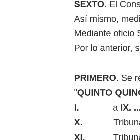
SEXTO.
El Conse
Así mismo, media
Mediante oficio
Por lo anterior, 
PRIMERO.
Se re
"
QUINTO
QUIN
I.
a
IX.
..
X.
Tribun
XI.
Tribun