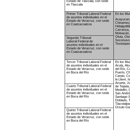
Estado de
Tlaxcala, con sede
en Tlaxcala
Primer Tribunal Laboral
Federal
En los Mun
de asuntos
individuales en el
Acayucan,
Estado de
Veracruz, con sede
Chinamec
en
Coatzacoalcos
Hidalgotitl
Carranza,
Moloacán,
Oluta,
Ote
Segundo Tribunal
Soconusc
Laboral
Federal de
Texistepec
asuntos
individuales en el
Estado de
Veracruz, con sede
en
Coatzacoalcos
Tercer Tribunal Laboral
Federal
En los Mun
de asuntos
individuales en el
Acula,
Alv
Estado de
Veracruz, con sede
del
Río, Ca
en Boca
del Río
Puerto,
Ch
Carpio,
Co
la
Llave, I
Azueta,
Ju
Cuarto Tribunal Laboral
Federal
de
Tejada,
de asuntos
individuales en el
Medellín,
O
Estado de
Veracruz, con sede
San
André
en Boca
del Río
Santiago
S
Doblado,
T
Tlacotalpa
Úrsulo Ga
Quinto Tribunal Laboral
Federal
de asuntos
individuales en el
Estado de
Veracruz, con sede
en Boca
del Río