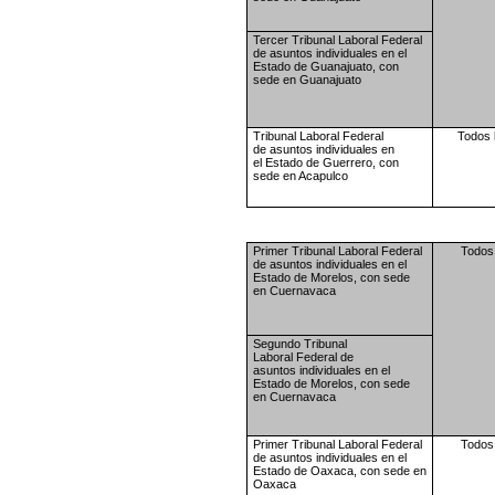
Tercer Tribunal Laboral
Federal
de asuntos
individuales en el
Estado de
Guanajuato, con
sede en
Guanajuato
Tribunal Laboral Federal
Todos 
de
asuntos individuales en
el
Estado de Guerrero, con
sede
en Acapulco
Primer Tribunal Laboral
Federal
Todos 
de asuntos
individuales en el
Estado de
Morelos, con sede
en
Cuernavaca
Segundo Tribunal
Laboral
Federal de
asuntos
individuales en el
Estado de
Morelos, con sede
en
Cuernavaca
Primer Tribunal Laboral
Federal
Todos 
de asuntos
individuales en el
Estado de
Oaxaca, con sede en
Oaxaca