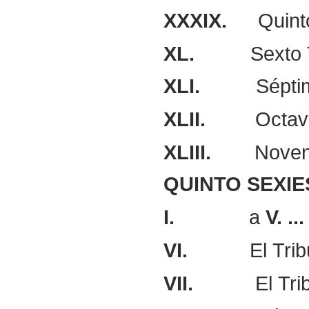
XXXIX.
Quint
XL.
Sexto 
XLI.
Sépti
XLII.
Octav
XLIII.
Noven
QUINTO
SEXIE
I.
a
V.
...
VI.
El Tri
VII.
El Tr