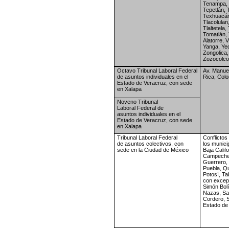
Tenampa,
Tepetlán,
Texhuacán
Tlacolulan
Tlaltetela,
Tomatlán,
Alatorre, Vi
Yanga,
Yec
Zongolica,
Zozocolco
Octavo Tribunal Laboral
Federal
Av. Manue
de asuntos
individuales en el
Rica, Colo
Estado de
Veracruz, con sede
en Xalapa
Noveno Tribunal
Laboral
Federal de
asuntos
individuales en el
Estado de
Veracruz, con sede
en Xalapa
Tribunal Laboral Federal
Conflictos
de
asuntos colectivos, con
los
munici
sede
en la Ciudad de México
Baja
Califo
Campeche
Guerrero,
Puebla,
Qu
Potosí,
Ta
con
excep
Simón
Bol
Nazas,
Sa
Cordero,
S
Estado de