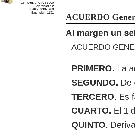
Col. Centro, C.P. 97000
Teléfono/Fax:
+52 (999) 930-0900
Extensión: 1151
ACUERDO
Genera
Al margen un sel
ACUERDO
GENE
PRIMERO.
La ad
SEGUNDO.
De c
TERCERO.
Es f
CUARTO.
El 1 d
QUINTO.
Deriva