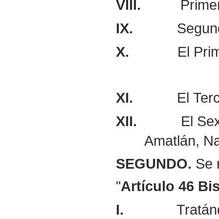
VIII.
Primer
IX.
Segund
X.
El Pri
XI.
El Ter
XII.
El Se
Amatlán, Na
SEGUNDO.
Se r
"
Artículo
46
Bis
I.
Tratán