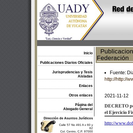
Publicacione
Inicio
Federación
Publicaciones Diarios Oficiales
Jurisprudencias y Tesis
Fuente: Di
Aisladas
http://http:/
Enlaces
Otros enlaces
2021-11-12
Página del
DECRETO
p
Abogado General
el Ejercicio Fi
Dirección de Asuntos Jurídicos
http://www.do
Calle 57 No 491 A x 60 y
62
Col. Centro, C.P. 97000