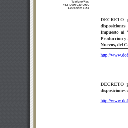
Teléfono/Fax:
+52 (999) 930-0900
Extensión: 1151
DECRETO
disposicione
Impuesto al 
Producción y S
Nuevos, del Có
http://www.do
DECRETO
disposiciones 
http://www.do