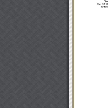
Tel
+52 (999)
Exten