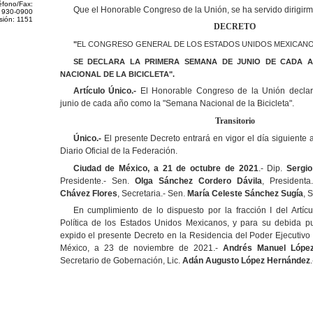
éfono/Fax:
Que el Honorable Congreso de la Unión, se ha servido dirigirm
 930-0900
sión: 1151
DECRETO
"
EL CONGRESO GENERAL DE LOS ESTADOS UNIDOS MEXICANO
SE DECLARA
LA PRIMERA SEMANA DE JUNIO DE CADA 
NACIONAL DE LA
BICICLETA"
.
Artículo Único.-
El Honorable Congreso de la Unión declar
junio de cada año como la "Semana Nacional de la Bicicleta".
Transitorio
Único.-
El presente Decreto entrará en vigor el día siguiente 
Diario Oficial de la Federación.
Ciudad de México, a 21 de octubre de 2021
.- Dip.
Sergio
Presidente.- Sen.
Olga Sánchez Cordero Dávila
, Presidenta
Chávez Flores
, Secretaria.- Sen.
María
Celeste Sánchez Sugía
, 
En cumplimiento de lo dispuesto por la fracción I del Artíc
Política de los Estados Unidos Mexicanos, y para su debida pu
expido el presente Decreto en la Residencia del Poder Ejecutivo
México, a 23 de noviembre de 2021.-
Andrés Manuel Lópe
Secretario de Gobernación, Lic.
Adán Augusto López Hernández