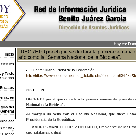
Hoy es:
Domi
DECRETO por el que se declara la primera semana d
Inicio
año como la "Semana Nacional de la Bicicleta".
ficiales
Fuente: Diario Oficial de la Federación
 y Tesis
http://https://www.dof.gob.mx/nota_detalle.php?codigo=5636485
Aisladas
Enlaces
2021-11-26
 enlaces
DECRETO
por el que se declara
la primera semana de junio de 
Nacional de
la Bicicleta
"
.
gina del
General
Al margen un sello con el Escudo Nacional, que dice: Esta
Presidencia de la República.
Jurídicos
ANDRÉS MANUEL LÓPEZ OBRADOR
, Presidente de los Es
1 A x 60 y
62
sus habitantes sabed:
C.P. 97000