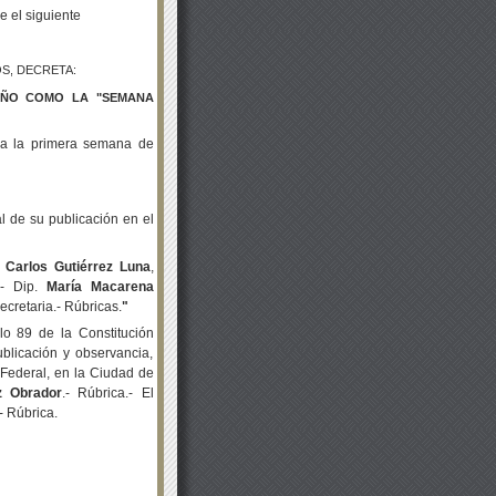
e el siguiente
S, DECRETA:
AÑO COMO LA "SEMANA
a la primera semana de
al de su publicación en el
 Carlos Gutiérrez Luna
,
.- Dip.
María Macarena
Secretaria.- Rúbricas.
"
ulo 89 de la Constitución
blicación y observancia,
 Federal, en la Ciudad de
z
Obrador
.- Rúbrica.- El
.- Rúbrica.