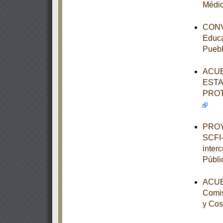
Médic
CONVE
Educa
Pueb
ACUE
ESTA
PROT
PROY
SCFI-
inter
Públi
ACUER
Comis
y Cos