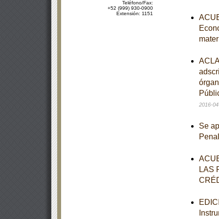
Teléfono/Fax:
+52 (999) 930-0900
Extensión: 1151
ACUER
Econo
mater
ACLAR
adscr
órgan
Públi
2016-04
Se ap
Pena
ACUE
LAS 
CRÉD
EDICI
Instr