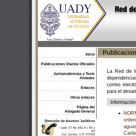
Publicacione
Inicio
Publicaciones Diarios Oficiales
La Red de In
Jurisprudencias y Tesis
dependencia
Aisladas
correo electr
Enlaces
para el desar
Otros enlaces
Información
Página del
Abogado General
NORM
orden
Dirección de Asuntos Jurídicos
aguas
Calle 57 No 491 A x 60 y
62
Carib
Col. Centro, C.P. 97000