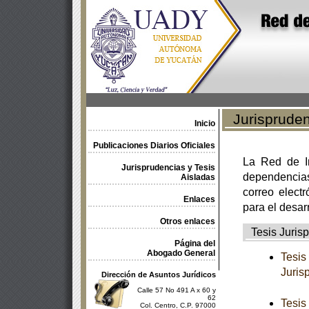
Jurisprudenc
Inicio
Publicaciones Diarios Oficiales
La Red de In
Jurisprudencias y Tesis
dependencia
Aisladas
correo electr
Enlaces
para el desar
Otros enlaces
Tesis Jurisp
Página del
Abogado General
Tesis
Juris
Dirección de Asuntos Jurídicos
Calle 57 No 491 A x 60 y
62
Tesis
Col. Centro, C.P. 97000