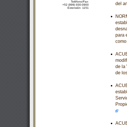
Teléfono/Fax:
del a
+52 (999) 930-0900
Extensión: 1151
NORM
establ
desna
para e
como 
ACUER
modif
de la
de lo
ACUER
estab
Servi
Propi
ACUER