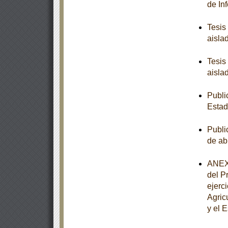
de In
Tesis
aisla
Tesis
aisla
Publi
Estad
Publi
de ab
ANEXO
del P
ejerc
Agric
y el 