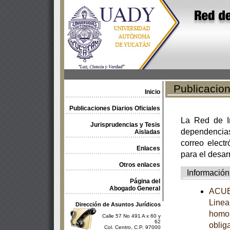
Publicacione
Inicio
Publicaciones Diarios Oficiales
La Red de In
Jurisprudencias y Tesis
dependencia
Aisladas
correo electr
Enlaces
para el desar
Otros enlaces
Información
Página del
Abogado General
ACUER
Linea
Dirección de Asuntos Jurídicos
homol
Calle 57 No 491 A x 60 y
62
obliga
Col. Centro, C.P. 97000