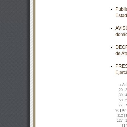
Publi
Estad
AVISO
domic
DECRE
de At
PRESU
Ejerc
« Ant
20
|
39
|
58
|
77
|
96
|
97
112
|
127
|
|
1