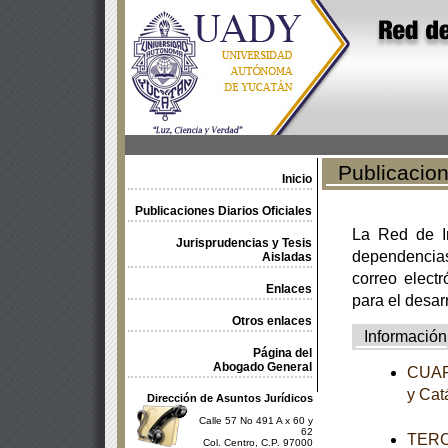
Publicacione
Inicio
Publicaciones Diarios Oficiales
La Red de In
Jurisprudencias y Tesis
dependencia
Aisladas
correo electr
Enlaces
para el desar
Otros enlaces
Información
Página del
Abogado General
CUART
y Cat
Dirección de Asuntos Jurídicos
Calle 57 No 491 A x 60 y
62
TERCE
Col. Centro, C.P. 97000