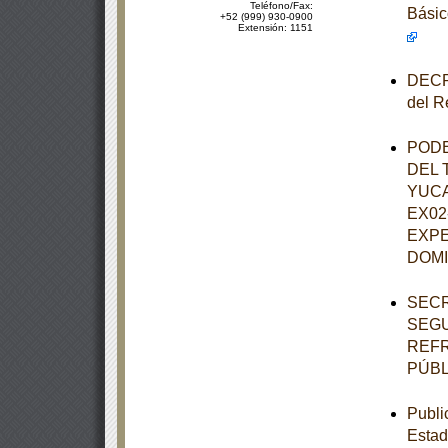
Teléfono/Fax:
Básic
+52 (999) 930-0900
Extensión: 1151
DECRE
del R
PODE
DEL 
YUCA
EX02
EXPE
DOM
SECR
SEGU
REFR
PÚBL
Publi
Estad