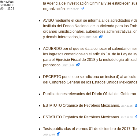
éfono/Fax:
la Agencia de Investigación Criminal y se establecen sus
 930-0900
sión: 1151
organización.
2017-12-07
AVISO mediante el cual se informa a los acreditados y 
Instituto del Fondo Nacional de la Vivienda para los Tra
órganos jurisdiccionales, autoridades administrativas,
y demás interesados, los
2017-12-07
ACUERDO por el que se da a conocer el calendario men
los ingresos contenidos en el artículo 1o. de la Ley de 
para el Ejercicio Fiscal de 2018 y la metodología utilizad
pronóstico.
2017-12-07
DECRETO por el que se adiciona un inciso d) al artículo
del Congreso General de los Estados Unidos Mexicano
Publicaciones relevantes del Diario Oficial del Gobiern
ESTATUTO Orgánico de Petróleos Mexicanos.
2017-12-05
ESTATUTO Orgánico de Petróleos Mexicanos.
2017-12-05
Tesis publicadas el viernes 01 de diciembre de 2017. To
2017-12-04