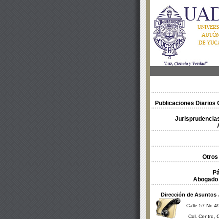
Publicaciones Diarios O
Jurisprudencias
Otros
Pá
Abogado 
Dirección de Asuntos 
Calle 57 No 49
Col. Centro, 