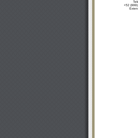
Tel
+52 (999)
Exten