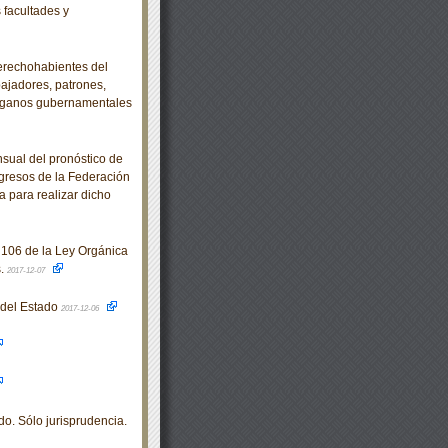
 facultades y
derechohabientes del
bajadores, patrones,
 órganos gubernamentales
sual del pronóstico de
Ingresos de la Federación
a para realizar dicho
 106 de la Ley Orgánica
s.
2017-12-07
o del Estado
2017-12-06
do. Sólo jurisprudencia.