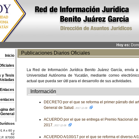
Hoy es:
Domi
Publicaciones Diarios Oficiales
Inicio
ficiales
La Red de Información Jurídica Benito Juárez García, envía a
 y Tesis
Universidad Autónoma de Yucatán, mediante correo electrónico,
Aisladas
actual que pueda ser útil para el desarrollo de sus actividades.
Enlaces
Información
 enlaces
DECRETO por el que se reforma el primer párrafo del art
General de Salud.
2017-12-08
gina del
General
ACUERDO por el que se entrega el Premio Nacional d
Jurídicos
2017.
2017-12-08
1 A x 60 y
62
ACUERDO A/100/17 por el que se reforma el diverso A/10
C.P. 97000