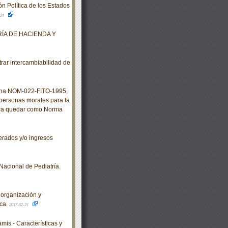
ón Política de los Estados
-24
ÍA DE HACIENDA Y
ar intercambiabilidad de
ana NOM-022-FITO-1995,
 personas morales para la
 para quedar como Norma
rados y/o ingresos
Nacional de Pediatría.
organización y
ica.
2017-02-21
s.- Características y