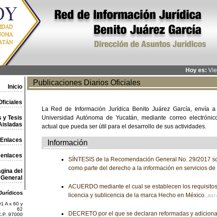
Hoy es:
Vie
Publicaciones Diarios Oficiales
Inicio
ficiales
La Red de Información Jurídica Benito Juárez García, envía a
 y Tesis
Universidad Autónoma de Yucatán, mediante correo electrónico,
Aisladas
actual que pueda ser útil para el desarrollo de sus actividades.
Enlaces
Información
 enlaces
SÍNTESIS de la Recomendación General No. 29/2017 sob
como parte del derecho a la información en servicios de
gina del
General
ACUERDO mediante el cual se establecen los requisitos 
Jurídicos
licencia y sublicencia de la marca Hecho en México.
2017-
1 A x 60 y
62
DECRETO por el que se declaran reformadas y adiciona
C.P. 97000