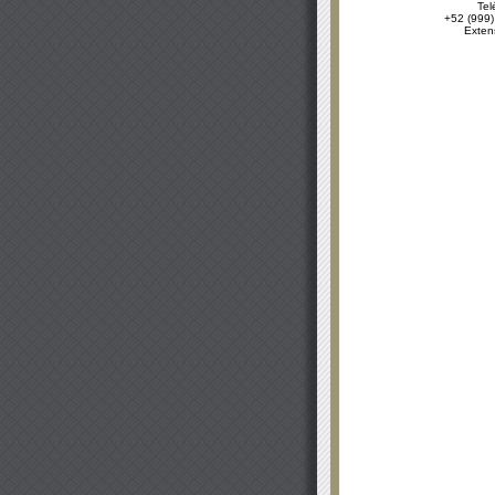
Tel
+52 (999)
Exten