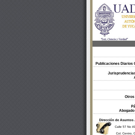
Publicaciones Diarios O
Jurisprudencias
Otros
Pá
Abogado 
Dirección de Asuntos 
Calle 57 No 49
Col. Centro, 