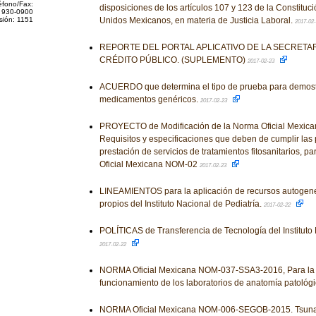
éfono/Fax:
disposiciones de los artículos 107 y 123 de la Constituci
 930-0900
sión: 1151
Unidos Mexicanos, en materia de Justicia Laboral.
2017-02
REPORTE DEL PORTAL APLICATIVO DE LA SECRETAR
CRÉDITO PÚBLICO. (SUPLEMENTO)
2017-02-23
ACUERDO que determina el tipo de prueba para demostr
medicamentos genéricos.
2017-02-23
PROYECTO de Modificación de la Norma Oficial Mexic
Requisitos y especificaciones que deben de cumplir las
prestación de servicios de tratamientos fitosanitarios,
Oficial Mexicana NOM-02
2017-02-23
LINEAMIENTOS para la aplicación de recursos autogene
propios del Instituto Nacional de Pediatría.
2017-02-22
POLÍTICAS de Transferencia de Tecnología del Instituto 
2017-02-22
NORMA Oficial Mexicana NOM-037-SSA3-2016, Para la 
funcionamiento de los laboratorios de anatomía patológ
NORMA Oficial Mexicana NOM-006-SEGOB-2015. Tsunami