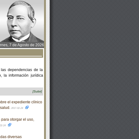
rnes, 7 de Agosto de 2026
 las dependencias de la
 la información jurídica
[Subir]
re el expediente clínico
 salud.
2017-02-24
para otorgar el uso,
02-24
das diversas