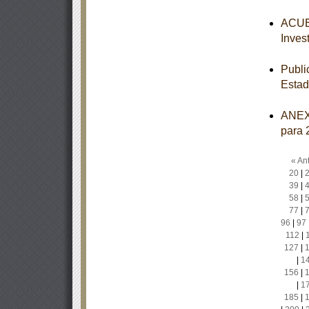
ACUER
Inves
Publi
Estad
ANEXO
para 
« Ant
20
|
39
|
58
|
77
|
96
|
97
112
|
127
|
|
1
156
|
|
1
185
|