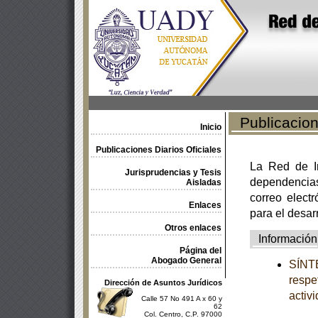
Publicacione
Inicio
Publicaciones Diarios Oficiales
La Red de In
Jurisprudencias y Tesis
dependencia
Aisladas
correo electr
Enlaces
para el desar
Otros enlaces
Información
Página del
Abogado General
SÍNTE
respe
Dirección de Asuntos Jurídicos
activ
Calle 57 No 491 A x 60 y
62
Col. Centro, C.P. 97000