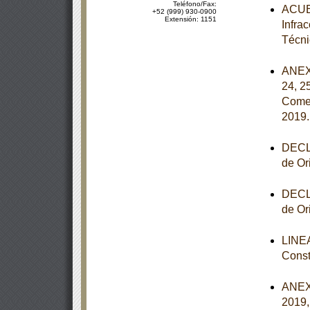
Teléfono/Fax:
ACUER
+52 (999) 930-0900
Extensión: 1151
Infra
Técni
ANEXOS
24, 2
Comer
2019
DECLA
de Or
DECLA
de Or
LINEA
Const
ANEXO
2019,