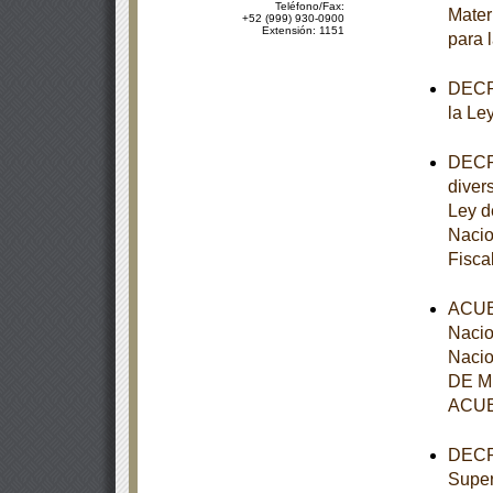
Teléfono/Fax:
Mater
+52 (999) 930-0900
Extensión: 1151
para 
DECRE
la Le
DECRE
diver
Ley d
Nacio
Fisca
ACUER
Nacio
Nacio
DE MÉ
ACUE
DECRE
Super