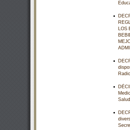
Educa
DECR
REGL
LOS 
BEBI
MEJO
ADMI
DECRE
dispo
Radio
DÉCIM
Medic
Salu
DECRE
diver
Secre