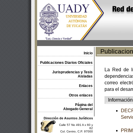
Publicacione
Inicio
Publicaciones Diarios Oficiales
La Red de In
Jurisprudencias y Tesis
dependencia
Aisladas
correo electr
Enlaces
para el desar
Otros enlaces
Información
Página del
Abogado General
DECRE
Servic
Dirección de Asuntos Jurídicos
Calle 57 No 491 A x 60 y
62
PRIME
Col. Centro, C.P. 97000