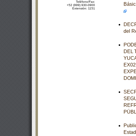
Teléfono/Fax:
Básic
+52 (999) 930-0900
Extensión: 1151
DECRE
del R
PODE
DEL 
YUCA
EX02
EXPE
DOM
SECR
SEGU
REFR
PÚBL
Publi
Estad