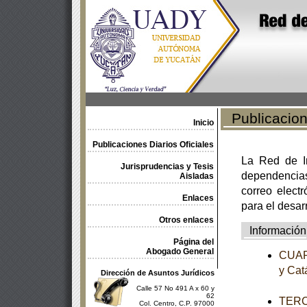
Publicacione
Inicio
Publicaciones Diarios Oficiales
La Red de In
Jurisprudencias y Tesis
dependencia
Aisladas
correo electr
Enlaces
para el desar
Otros enlaces
Información
Página del
Abogado General
CUART
y Cat
Dirección de Asuntos Jurídicos
Calle 57 No 491 A x 60 y
62
TERCE
Col. Centro, C.P. 97000