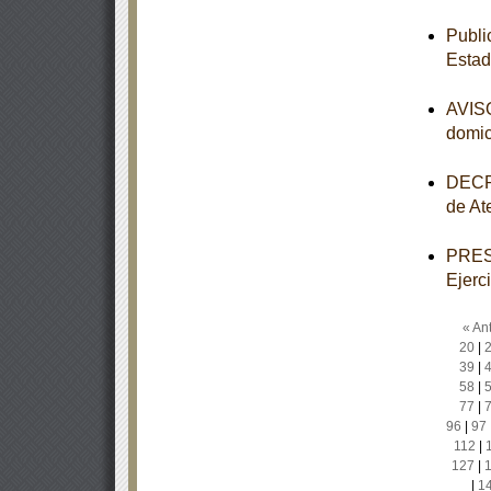
Publi
Estad
AVISO
domic
DECRE
de At
PRESU
Ejerc
« Ant
20
|
39
|
58
|
77
|
96
|
97
112
|
127
|
|
1