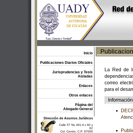
Publicacione
Inicio
Publicaciones Diarios Oficiales
La Red de In
Jurisprudencias y Tesis
dependencia
Aisladas
correo electr
Enlaces
para el desar
Otros enlaces
Información
Página del
Abogado General
DECRE
Atenc
Dirección de Asuntos Jurídicos
Calle 57 No 491 A x 60 y
62
Publi
Col. Centro, C.P. 97000