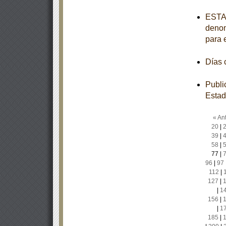
ESTAT
denom
para 
Días
Publi
Estad
« Ant
20
|
39
|
58
|
77
|
96
|
97
112
|
127
|
|
1
156
|
|
1
185
|