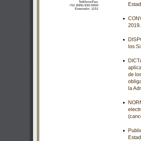
Teléfono/Fax:
Estad
+52 (999) 930-0900
Extensión: 1151
CONVO
2019
DISPO
los S
DICTA
aplic
de lo
obliga
la Ad
NORMA
elect
(canc
Publi
Estad