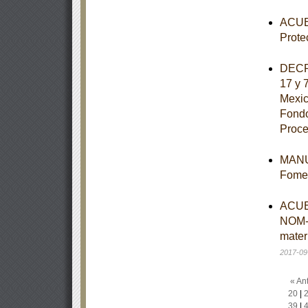
ACUER
Prote
DECRE
17 y 
Mexic
Fondo
Proce
MANUA
Fomen
ACUER
NOM-
mater
2017-09
« Ant
20
|
39
|