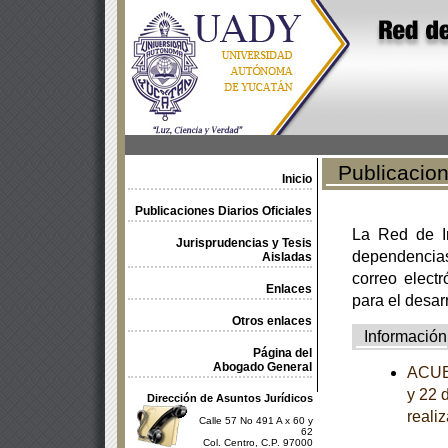
Publicacione
Inicio
Publicaciones Diarios Oficiales
La Red de In
Jurisprudencias y Tesis
dependencia
Aisladas
correo electr
Enlaces
para el desar
Otros enlaces
Información
Página del
Abogado General
ACUER
y 22 
Dirección de Asuntos Jurídicos
reali
Calle 57 No 491 A x 60 y
62
Col. Centro, C.P. 97000