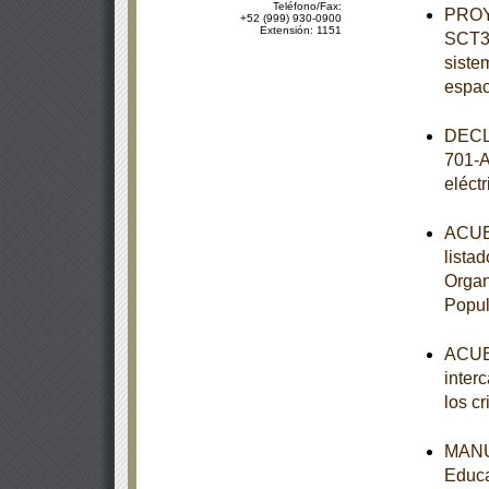
Teléfono/Fax:
PROY
+52 (999) 930-0900
Extensión: 1151
SCT3-
siste
espac
DECL
701-A
eléct
ACUER
lista
Organ
Popul
ACUER
inter
los c
MANUA
Educa