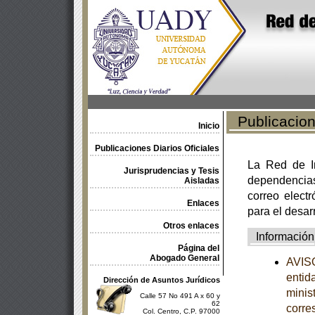
Publicacione
Inicio
Publicaciones Diarios Oficiales
La Red de In
Jurisprudencias y Tesis
dependencia
Aisladas
correo electr
Enlaces
para el desar
Otros enlaces
Información
Página del
Abogado General
AVISO
entid
Dirección de Asuntos Jurídicos
minist
Calle 57 No 491 A x 60 y
62
corre
Col. Centro, C.P. 97000