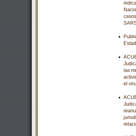
indic
Nacio
casos
SARS
Publi
Estad
ACUER
Judic
las m
activ
el vi
ACUER
Judica
reanu
juris
relac