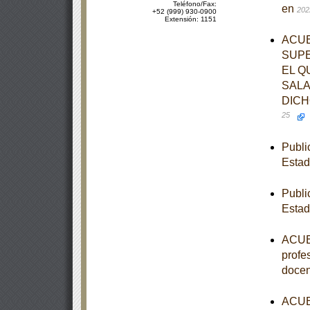
Teléfono/Fax:
en
202
+52 (999) 930-0900
Extensión: 1151
ACUE
SUPE
EL Q
SALA
DICH
25
Publi
Estad
Publi
Estad
ACUER
profe
docen
ACUER