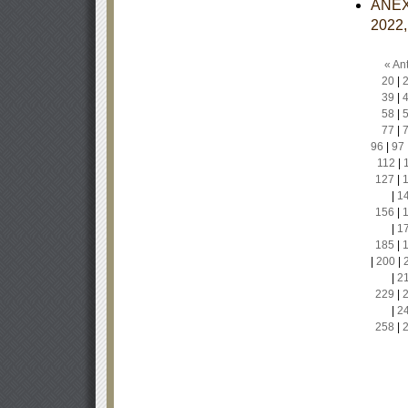
ANEXO
2022,
« Ant
20
|
39
|
58
|
77
|
96
|
97
112
|
127
|
|
1
156
|
|
1
185
|
|
200
|
|
2
229
|
|
2
258
|